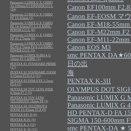
Panasonic LUMIX G X VARIO
Canon EF100mm F2
35-100mm/F2.8/POWER O.I.S.
(24)
Panasonic LUMIX G X VARIO
Canon EF-EOS
PZ 14-42mm (1)
Canon EF-M18-55mm 
Panasonic LUMIX G X VARIO
PZ 14-42mm/F3.5-5.6 ASPH./
POWER O.I.S. (6)
Canon EF-M22mm F2
Panasonic LUMIX G X VARIO
Canon EF-M11-22mm 
PZ 45-175mm (6)
Panasonic LUMIX G X VARIO
Canon EOS M3
PZ 45-175mm F4.0-5.6 ASPH./
POWER O.I.S. (5)
smc PENTAX DA★60-
Panasonic LUMIX H-H014 G
14mm F2.5 ASPH. (1)
日の出
PENTAX 01 STANDARD PRIME
(17)
海
PENTAX 02 STANDARD ZOOM
5-15mm F2.8-4.5 (21)
PENTAX K-3II
PENTAX 03 FISH-EYE 3.2mm
F5.6 (2)
OLYMPUS DOT SIG
PENTAX 04 TOY LENS WIDE
6.3mm F7.1 (3)
Panasonic LUMIX G 
PENTAX 05 TOY LENS
TELEPHOTO 18mm F8 (3)
Panasonic LUMIX G 
PENTAX 06 TELEPHOTO
ZOOM 15-45mm F2.8 (9)
HD PENTAX-D FA 15
PENTAX 645 D (6)
SIGMA 150-600mm F5
PENTAX K-01 (6)
PENTAX K-3 (55)
smc PENTAX-DA ★ 
PENTAX K-30 (53)