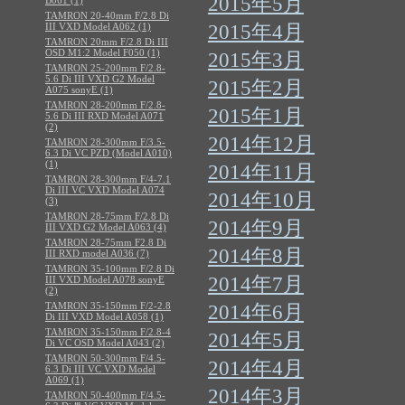
2015年5月
B061 (1)
TAMRON 20-40mm F/2.8 Di
III VXD Model A062 (1)
2015年4月
TAMRON 20mm F/2.8 Di III
OSD M1:2 Model F050 (1)
2015年3月
TAMRON 25-200mm F/2.8-
5.6 Di III VXD G2 Model
2015年2月
A075 sonyE (1)
TAMRON 28-200mm F/2.8-
2015年1月
5.6 Di III RXD Model A071
(2)
2014年12月
TAMRON 28-300mm F/3.5-
6.3 Di VC PZD (Model A010)
(1)
2014年11月
TAMRON 28-300mm F/4-7.1
Di III VC VXD Model A074
2014年10月
(3)
TAMRON 28-75mm F/2.8 Di
2014年9月
III VXD G2 Model A063 (4)
TAMRON 28-75mm F2.8 Di
2014年8月
III RXD model A036 (7)
TAMRON 35-100mm F/2.8 Di
2014年7月
III VXD Model A078 sonyE
(2)
TAMRON 35-150mm F/2-2.8
2014年6月
Di III VXD Model A058 (1)
TAMRON 35-150mm F/2.8-4
2014年5月
Di VC OSD Model A043 (2)
TAMRON 50-300mm F/4.5-
2014年4月
6.3 Di III VC VXD Model
A069 (1)
2014年3月
TAMRON 50-400mm F/4.5-