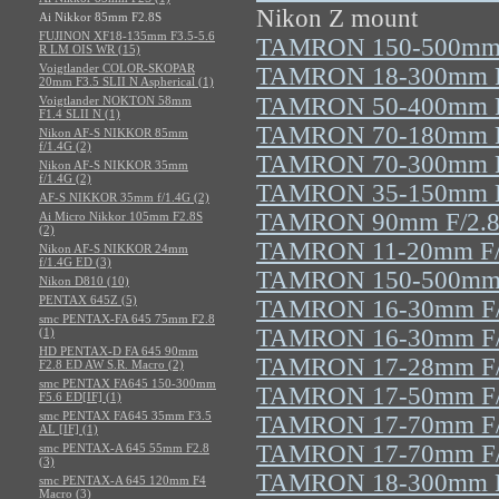
Nikon Z mount
Ai Nikkor 85mm F2.8S
FUJINON XF18-135mm F3.5-5.6
TAMRON 150-500mm F
R LM OIS WR (15)
Voigtlander COLOR-SKOPAR
TAMRON 18-300mm F/
20mm F3.5 SLII N Aspherical (1)
TAMRON 50-400mm F/
Voigtlander NOKTON 58mm
F1.4 SLII N (1)
TAMRON 70-180mm F/
Nikon AF-S NIKKOR 85mm
f/1.4G (2)
TAMRON 70-300mm F/
Nikon AF-S NIKKOR 35mm
f/1.4G (2)
TAMRON 35-150mm F/
AF-S NIKKOR 35mm f/1.4G (2)
TAMRON 90mm F/2.8 
Ai Micro Nikkor 105mm F2.8S
(2)
TAMRON 11-20mm F/2
Nikon AF-S NIKKOR 24mm
f/1.4G ED (3)
TAMRON 150-500mm F
Nikon D810 (10)
PENTAX 645Z (5)
TAMRON 16-30mm F/2
smc PENTAX-FA 645 75mm F2.8
TAMRON 16-30mm F/2
(1)
HD PENTAX-D FA 645 90mm
TAMRON 17-28mm F/2
F2.8 ED AW S.R. Macro (2)
smc PENTAX FA645 150-300mm
TAMRON 17-50mm F/4
F5.6 ED[IF] (1)
smc PENTAX FA645 35mm F3.5
TAMRON 17-70mm F/2
AL [IF] (1)
TAMRON 17-70mm F/2
smc PENTAX-A 645 55mm F2.8
(3)
TAMRON 18-300mm F/
smc PENTAX-A 645 120mm F4
Macro (3)