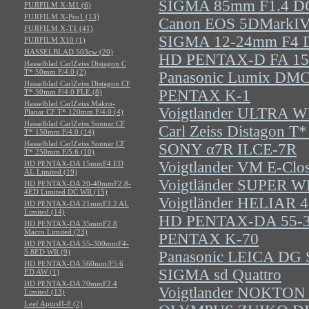
SIGMA 85mm F1.4 D
FUJIFILM X-M1 (6)
FUJIFILM X-Pro1 (13)
Canon EOS 5DMarkI
FUJIFILM X-T1 (41)
SIGMA 12-24mm F4 
FUJIFILM X10 (1)
HASSELBLAD 503cw (20)
HD PENTAX-D FA 15
Hasselblad CarlZeiss Distagon C
T* 50mm F/4.0 (2)
Panasonic Lumix DM
Hasselblad CarlZeiss Distagon CF
PENTAX K-1
T* 50mm F/4.0 FLE (8)
Hasselblad CarlZeiss Makro-
Voigtlander ULTRA W
Planar CF T* 120mm F/4.0 (4)
Hasselblad CarlZeiss Sonnar CF
Carl Zeiss Distagon T
T* 150mm F/4.0 (14)
Hasselblad CarlZeiss Sonnar CF
SONY α7R ILCE-7R
T* 250mm F/5.6 (10)
Voigtlander VM E-Clos
HD PENTAX-DA 15mmF4 ED
AL Limited (19)
Voigtländer SUPER W
HD PENTAX-DA 20-40mmF2.8-
4ED Limited DC WR (15)
Voigtländer HELIAR 
HD PENTAX-DA 21mmF3.2 AL
Limited (14)
HD PENTAX-DA 55-3
HD PENTAX-DA 35mmF2.8
Macro Limited (23)
PENTAX K-70
HD PENTAX-DA 55-300mmF4-
5.8ED WR (9)
Panasonic LEICA D
HD PENTAX-DA 560mm/F5.6
SIGMA sd Quattro
ED AW (1)
HD PENTAX-DA 70mmF2.4
Voigtlander NOKTON
Limited (13)
Leaf AptusII-8 (2)