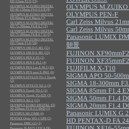
ED 12mm F2.0 (23)
OLYMPUS M.ZUIKO D
OLYMPUS M.ZUIKO DIGITAL
ED 40-150mm F4.0-5.6 R (9)
OLYMPUS PEN-F
OLYMPUS M.ZUIKO DIGITAL
ED 60mm F2.8 Macro (7)
Carl Zeiss Milvus 21m
OLYMPUS M.ZUIKO DIGITAL
ED 75-300mm F4.8-6.7 (3)
Carl Zeiss Milvus 50m
OLYMPUS M.ZUIKO DIGITAL
ED 75-300mm F4.8-6.7 II (2)
Panasonic LUMIX D
OLYMPUS M.ZUIKO DIGITAL
ED 75mm F1.8 (26)
朝景
OLYMPUS OM-D E-M1 (55)
FUJINON XF90mmF2
OLYMPUS OM-D E-M5 (23)
OLYMPUS PEN E-P3 (2)
FUJINON XF35mmF2
OLYMPUS PEN E-PL5 (4)
FUJIFILM X-T10
OLYMPUS PEN Lite E-PL3 (10)
OLYMPUS PEN mini E-PM1 (6)
SIGMA APO 50-500m
OLYMPUS STYLUS TG-2 Tough
(2)
SIGMA 18-300mm F3
OLYMPUS STYLUS XZ-2 (3)
SIGMA 85mm F1.4 
OLYMPUS Tough TG-1 (2)
OLYMPUS Tough TG-820 (3)
SIGMA 50mm F1.4 DG
OLYMPUS XZ-1 (13)
SIGMA 20mm F1.4 DG
OLYMPUS ZUIKO DIGITAL ED
50-200mm F2.8-3.5 SWD (5)
Panasonic LUMIX G 
OLYNPUS SH-25MR (4)
PENTAX Optio WG-1 GPS (2)
HD PENTAX-D FA 2
Panasonic DMC-G3 (1)
FUJINON XF16-55m
Panasonic H-X025 LEICA DG