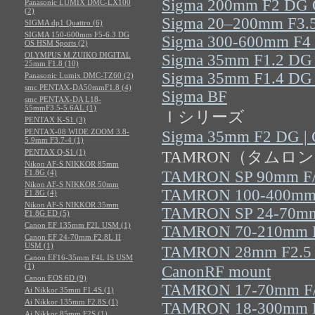
Sigma 200mm F2 DG O
Panasonic LUMIX DMC-LX100
(2)
Sigma 20–200mm F3.5
SIGMA dp1 Quattro (6)
SIGMA 150-600mm F5-6.3 DG
Sigma 300-600mm F4 
OS HSM Sports (2)
OLYMPUS M.ZUIKO DIGITAL
Sigma 35mm F1.2 DG I
25mm F1.8 (10)
Sigma 35mm F1.4 DG I
Panasonic Lumix DMC-TZ60 (2)
smc PENTAX-DA50mmF1.8 (4)
Sigma BF
smc PENTAX-DA L18-
55mmF3.5-5.6AL (1)
Ｉシリーズ
PENTAX K-S1 (3)
PENTAX-08 WIDE ZOOM 3.8-
Sigma 35mm F2 DG | 
5.9mm F3.7-4 (1)
PENTAX Q-S1 (1)
TAMRON（タムロ
Nikon AF-S NIKKOR 85mm
F1.8G (4)
TAMRON SP 90mm F/
Nikon AF-S NIKKOR 50mm
TAMRON 100-400mm 
F1.8G (4)
Nikon AF-S NIKKOR 35mm
TAMRON SP 24-70mm
F1.8G ED (5)
Canon EF 135mm F2L USM (1)
TAMRON 70-210mm F
Canon EF 24-70mm F2.8L II
USM (1)
TAMRON 28mm F2.
Canon EF16-35mm F4L IS USM
(1)
CanonRF mount
Canon EOS 6D (9)
TAMRON 17-70mm F/2
Ai Nikkor 35mm F1.4S (1)
Ai Nikkor 135mm F2.8S (1)
TAMRON 18-300mm F/
Ai Nikkor 85mm F2S (1)