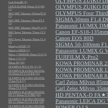
OLYMPUS ZUIKO DIG
Leaf AptusⅡ5 (2)
OLYMPUS ZUIKO DIG
LEICA ELMAR 50mm f2.8 (M)
(1)
OLYMPUS Four Third
M42 SMC Takumar 105mm/F2.8
(2)
SIGMA 30mm F1.4 DC
M42 SMC Takumar 28mm/F3.5
(2)
Panasonic LUMIX D
M42 SMC Takumar 50㎜/F1.4 (3)
Canon EF-S18-135mm 
M42 Super Takumar 35mm f/3.5
(1)
Canon EOS 80D
M42 Super Takumar 50mm f/1.4
(1)
SIGMA 50-100mm F1.
Mamiya 645DF (3)
Panasonic LUMIX G 
Mamiya DM28 (1)
Nikon 1 NIKKOR 10mm f/2.8 (2)
FUJIFILM X-Pro2
Nikon 1 V1 (2)
KOWA PROMINAR 25
Nikon Df (10)
OLYMPUS PEN E-P3 (2) (3)
KOWA PROMINAR 12
OLYMPUS M.ZUIKO DIGITAL
14-42mm F3.5-5.6 Ⅱ R (15)
KOWA PROMINAR 8.
OLYMPUS M.ZUIKO DIGITAL
Carl Zeiss Milvus 85m
17mm F1.8 (7)
OLYMPUS M.ZUIKO DIGITAL
Carl Zeiss Milvus 35m
45mm F1.8 (15)
OLYMPUS M.ZUIKO DIGITAL
HD PENTAX-D FA★7
ED 12-40mm F2.8 PRO (45)
OLYMPUS M.ZUIKO DIGITAL
Panasonic LEICA DG 
ED 12-50mm F3.5-6.3 EZ (28)
POWER O.I.S.
OLYMPUS M.ZUIKO DIGITAL