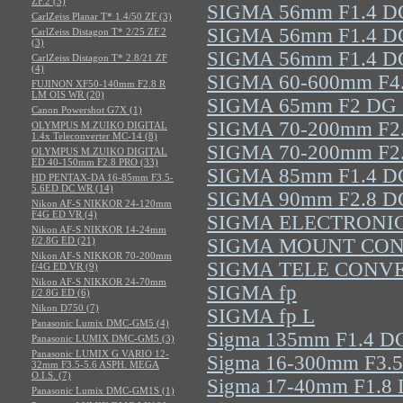
ZF.2 (3)
SIGMA 56mm F1.4 DC
CarlZeiss Planar T* 1.4/50 ZF (3)
SIGMA 56mm F1.4 DC
CarlZeiss Distagon T* 2/25 ZF.2
(3)
SIGMA 56mm F1.4 DC 
CarlZeiss Distagon T* 2.8/21 ZF
(4)
SIGMA 60-600mm F4.5
FUJINON XF50-140mm F2.8 R
LM OIS WR (20)
SIGMA 65mm F2 DG D
Canon Powershot G7X (1)
SIGMA 70-200mm F2.
OLYMPUS M.ZUIKO DIGITAL
1.4x Teleconverter MC-14 (8)
SIGMA 70-200mm F2.
OLYMPUS M.ZUIKO DIGITAL
ED 40-150mm F2.8 PRO (33)
SIGMA 85mm F1.4 DG
HD PENTAX-DA 16-85mm F3.5-
5.6ED DC WR (14)
SIGMA 90mm F2.8 DG
Nikon AF-S NIKKOR 24-120mm
F4G ED VR (4)
SIGMA ELECTRONIC
Nikon AF-S NIKKOR 14-24mm
f/2.8G ED (21)
SIGMA MOUNT CON
Nikon AF-S NIKKOR 70-200mm
SIGMA TELE CONVE
f/4G ED VR (9)
Nikon AF-S NIKKOR 24-70mm
SIGMA fp
f/2.8G ED (6)
Nikon D750 (7)
SIGMA fp L
Panasonic Lumix DMC-GM5 (4)
Sigma 135mm F1.4 DG
Panasonic LUMIX DMC-GM5 (3)
Panasonic LUMIX G VARIO 12-
Sigma 16-300mm F3.5
32mm F3.5-5.6 ASPH. MEGA
O.I.S. (7)
Sigma 17-40mm F1.8 D
Panasonic Lumix DMC-GM1S (1)