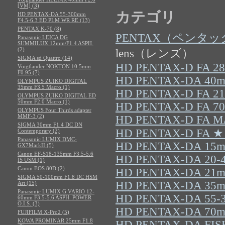
[VM] (3)
カテゴリ
HD PENTAX-DA 55-300mm
F4.5-6.3 ED PLM WR RE (13)
PENTAX K-70 (8)
PENTAX（ペンタ
Panasonic LEICA DG
SUMMILUX 12mm/F1.4 ASPH.
(2)
lens（レンズ）
SIGMA sd Quattro (14)
HD PENTAX-D FA 28
Voigtlander NOKTON 10.5mm
F0.95 (7)
HD PENTAX-DA 40mm
OLYMPUS ZUIKO DIGITAL
35mm F3.5 Macro (1)
HD PENTAX-D FA 21
OLYMPUS ZUIKO DIGITAL ED
50mm F2.0 Macro (1)
HD PENTAX-D FA 7
OLYMPUS Four Thirds adapter
MMF-3 (2)
HD PENTAX-D FA M
SIGMA 30mm F1.4 DC DN
HD PENTAX-D FA ★
Contemporary (2)
Panasonic LUMIX DMC-
HD PENTAX-DA 15mm
GX7MarkII (5)
Canon EF-S18-135mm F3.5-5.6
HD PENTAX-DA 20-4
IS USM (1)
Canon EOS 80D (2)
HD PENTAX-DA 21mm 
SIGMA 50-100mm F1.8 DC HSM
HD PENTAX-DA 35mm 
Art (15)
Panasonic LUMIX G VARIO 12-
HD PENTAX-DA 55-3
60mm F3.5-5.6 ASPH. POWER
O.I.S. (3)
HD PENTAX-DA 70mm
FUJIFILM X-Pro2 (5)
KOWA PROMINAR 25mm F1.8
HD PENTAX-DA FISH