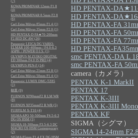
(7)
KOWA PROMINAR 12mm F1.8
HD PENTAX-DA★11
(4)
HD PENTAX-DA★16
KOWA PROMINAR 8.5mm F2.8
(6)
HD PENTAX-FA 31mm
Carl Zeiss Milvus 85mm F1.4 (1)
Carl Zeiss Milvus 35mm F2.0 (1)
HD PENTAX-FA 50m
HD PENTAX-D FA★70-200mm
F2.8ED DC AW (26)
HD PENTAX-FA 77mm
Panasonic LEICA DG VARIO-
HD PENTAX-FA35mm
ELMAR 100-400mm / F4.0-6.3
ASPH. / POWER O.I.S. (1)
smc PENTAX-DA L 1
OLYMPUS M.ZUIKO DIGITAL
ED 300mm F4.0 IS PRO (4)
smc PENTAX-FA 50mm
OLYMPUS PEN-F (14)
Carl Zeiss Milvus 21mm F2.8 (1)
camera（カメラ）
Carl Zeiss Milvus 50mm F1.4 (1)
PENTAX K-1 MarkII
Panasonic LUMIX DMC-TZ85
(1)
PENTAX 17
朝景 (9)
FUJINON XF90mmF2 R LM WR
PENTAX K-3III
(8)
PENTAX K-3III Mono
FUJINON XF35mmF2 R WR (5)
FUJIFILM X-T10 (4)
PENTAX KF
SIGMA APO 50-500mm F4.5-6.3
DG OS HSM (1)
SIGMA（シグマ）
SIGMA 18-300mm F3.5-6.3 DC
MACRO OS HSM Contemporary
SIGMA 14-24mm F2.8
(2)
SIGMA 85mm F1.4 EX DG HSM