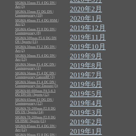
SIGMA 35mm F1.4 DG DN |
Art (3)
2020年2月
SIGMA 35mm F2 DG DN |
Contemporary (10)
2020年1月
SIGMA 40mm F1.4 DG HSM |
Art (2)
2019年12月
SIGMA 45mm F2.8 DG DN |
Contemporary (8)
2019年11月
SIGMA 500mm F5.6 DG DN
OS | Sports (11)
2019年10月
SIGMA 50mm F1.2 DG DN |
Art (2)
2019年9月
SIGMA 50mm F1.4 DG DN |
Art (13)
2019年8月
SIGMA 56mm F1.4 DC DN |
Contemporary (1)
2019年7月
SIGMA 56mm F1.4 DC DN |
Contemporary CanonRF (3)
SIGMA 56mm F1.4 DC DN |
2019年6月
Contemporary for Zmount (5)
SIGMA 60-600mm F4.5-6.3
2019年5月
DG DN OS | Sports (12)
SIGMA 65mm F2 DG DN |
2019年4月
Contemporary (12)
SIGMA 70-200mm F2.8 DG
2019年3月
DN OS | Sports (14)
SIGMA 70-200mm F2.8 DG
2019年2月
OS HSM | Sports (11)
SIGMA 85mm F1.4 DG DN |
2019年1月
Art (12)
SIGMA 90mm F2.8 DG DN |