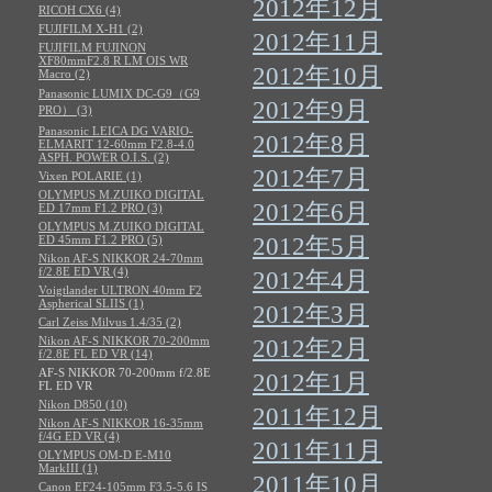
2012年12月
RICOH CX6 (4)
FUJIFILM X-H1 (2)
2012年11月
FUJIFILM FUJINON
XF80mmF2.8 R LM OIS WR
2012年10月
Macro (2)
Panasonic LUMIX DC-G9（G9
2012年9月
PRO） (3)
Panasonic LEICA DG VARIO-
2012年8月
ELMARIT 12-60mm F2.8-4.0
ASPH. POWER O.I.S. (2)
2012年7月
Vixen POLARIE (1)
OLYMPUS M.ZUIKO DIGITAL
2012年6月
ED 17mm F1.2 PRO (3)
OLYMPUS M.ZUIKO DIGITAL
ED 45mm F1.2 PRO (5)
2012年5月
Nikon AF-S NIKKOR 24-70mm
f/2.8E ED VR (4)
2012年4月
Voigtlander ULTRON 40mm F2
Aspherical SLIIS (1)
2012年3月
Carl Zeiss Milvus 1.4/35 (2)
Nikon AF-S NIKKOR 70-200mm
2012年2月
f/2.8E FL ED VR (14)
AF-S NIKKOR 70-200mm f/2.8E
2012年1月
FL ED VR
Nikon D850 (10)
2011年12月
Nikon AF-S NIKKOR 16-35mm
f/4G ED VR (4)
2011年11月
OLYMPUS OM-D E-M10
MarkIII (1)
2011年10月
Canon EF24-105mm F3.5-5.6 IS