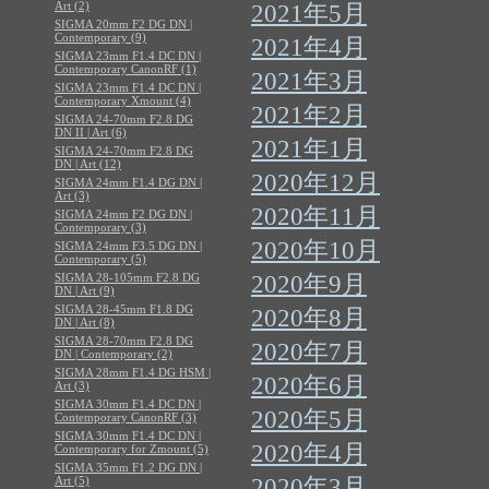
Art (2)
2021年5月
SIGMA 20mm F2 DG DN |
Contemporary (9)
2021年4月
SIGMA 23mm F1.4 DC DN |
Contemporary CanonRF (1)
2021年3月
SIGMA 23mm F1.4 DC DN |
Contemporary Xmount (4)
2021年2月
SIGMA 24-70mm F2.8 DG
DN II | Art (6)
2021年1月
SIGMA 24-70mm F2.8 DG
DN | Art (12)
2020年12月
SIGMA 24mm F1.4 DG DN |
Art (3)
2020年11月
SIGMA 24mm F2 DG DN |
Contemporary (3)
2020年10月
SIGMA 24mm F3.5 DG DN |
Contemporary (5)
SIGMA 28-105mm F2.8 DG
2020年9月
DN | Art (9)
SIGMA 28-45mm F1.8 DG
2020年8月
DN | Art (8)
SIGMA 28-70mm F2.8 DG
2020年7月
DN | Contemporary (2)
SIGMA 28mm F1.4 DG HSM |
2020年6月
Art (3)
SIGMA 30mm F1.4 DC DN |
2020年5月
Contemporary CanonRF (3)
SIGMA 30mm F1.4 DC DN |
2020年4月
Contemporary for Zmount (5)
SIGMA 35mm F1.2 DG DN |
Art (5)
2020年3月