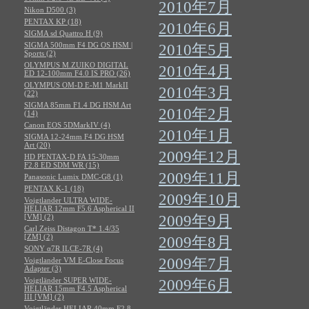
2010年7月
Nikon D500 (3)
PENTAX KP (18)
2010年6月
SIGMA sd Quattro H (9)
SIGMA 500mm F4 DG OS HSM |
2010年5月
Sports (2)
OLYMPUS M.ZUIKO DIGITAL
2010年4月
ED 12-100mm F4.0 IS PRO (26)
OLYMPUS OM-D E-M1 MarkII
2010年3月
(22)
SIGMA 85mm F1.4 DG HSM Art
2010年2月
(14)
Canon EOS 5DMarkIV (4)
2010年1月
SIGMA 12-24mm F4 DG HSM
Art (20)
2009年12月
HD PENTAX-D FA 15-30mm
F2.8 ED SDM WR (15)
2009年11月
Panasonic Lumix DMC-G8 (1)
PENTAX K-1 (18)
2009年10月
Voigtlander ULTRA WIDE-
HELIAR 12mm F5.6 Aspherical II
[VM] (2)
2009年9月
Carl Zeiss Distagon T* 1.4/35
[ZM] (2)
2009年8月
SONY α7R ILCE-7R (4)
2009年7月
Voigtlander VM E-Close Focus
Adapter (3)
Voigtländer SUPER WIDE-
2009年6月
HELIAR 15mm F4.5 Aspherical
III [VM] (2)
Voigtländer HELIAR 40mm F2.8