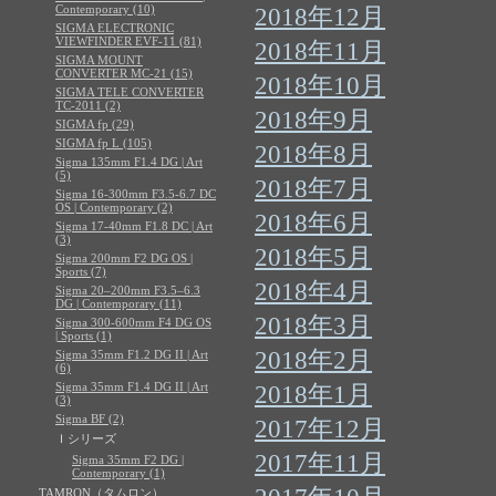
Contemporary (10)
2018年12月
SIGMA ELECTRONIC
VIEWFINDER EVF-11 (81)
2018年11月
SIGMA MOUNT
CONVERTER MC-21 (15)
2018年10月
SIGMA TELE CONVERTER
TC-2011 (2)
2018年9月
SIGMA fp (29)
SIGMA fp L (105)
2018年8月
Sigma 135mm F1.4 DG | Art
(5)
2018年7月
Sigma 16-300mm F3.5-6.7 DC
OS | Contemporary (2)
2018年6月
Sigma 17-40mm F1.8 DC | Art
(3)
2018年5月
Sigma 200mm F2 DG OS |
Sports (7)
2018年4月
Sigma 20–200mm F3.5–6.3
DG | Contemporary (11)
2018年3月
Sigma 300-600mm F4 DG OS
| Sports (1)
2018年2月
Sigma 35mm F1.2 DG II | Art
(6)
Sigma 35mm F1.4 DG II | Art
2018年1月
(3)
Sigma BF (2)
2017年12月
Ｉシリーズ
2017年11月
Sigma 35mm F2 DG |
Contemporary (1)
TAMRON（タムロン）