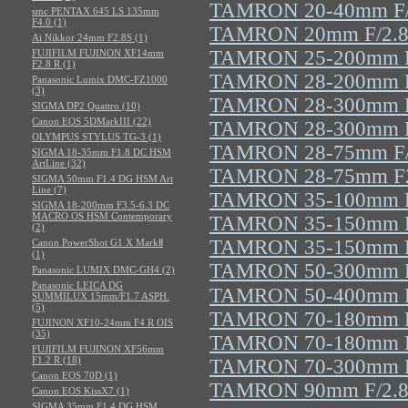
TAMRON 20-40mm F/2
smc PENTAX 645 LS 135mm
F4.0 (1)
TAMRON 20mm F/2.8 
Ai Nikkor 24mm F2.8S (1)
TAMRON 25-200mm F/2
FUJIFILM FUJINON XF14mm
F2.8 R (1)
TAMRON 28-200mm F/2
Panasonic Lumix DMC-FZ1000
(3)
TAMRON 28-300mm F/
SIGMA DP2 Quattro (10)
Canon EOS 5DMarkIII (22)
TAMRON 28-300mm F/
OLYMPUS STYLUS TG-3 (1)
TAMRON 28-75mm F/2
SIGMA 18-35mm F1.8 DC HSM
ArtLine (32)
TAMRON 28-75mm F2.
SIGMA 50mm F1.4 DG HSM Art
Line (7)
TAMRON 35-100mm F/
SIGMA 18-200mm F3.5-6.3 DC
MACRO OS HSM Contemporary
TAMRON 35-150mm F/
(2)
TAMRON 35-150mm F/
Canon PowerShot G1 X MarkⅡ
(1)
TAMRON 50-300mm F/
Panasonic LUMIX DMC-GH4 (2)
Panasonic LEICA DG
TAMRON 50-400mm F/
SUMMILUX 15mm/F1.7 ASPH.
(5)
TAMRON 70-180mm F/
FUJINON XF10-24mm F4 R OIS
(35)
TAMRON 70-180mm F/
FUJIFILM FUJINON XF56mm
F1.2 R (18)
TAMRON 70-300mm F/
Canon EOS 70D (1)
TAMRON 90mm F/2.8 
Canon EOS KissX7 (1)
SIGMA 35mm F1.4 DG HSM