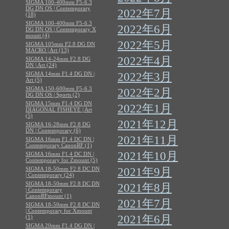
SIGMA 100-400mm F5-6.3
DG DN OS | Contemporary
2022年7月
(18)
SIGMA 100-400mm F5-6.3
2022年6月
DG DN OS | Contemporary X
mount (4)
2022年5月
SIGMA 105mm F2.8 DG DN
MACRO | Art (13)
2022年4月
SIGMA 14-24mm F2.8 DG
DN | Art (24)
SIGMA 14mm F1.4 DG DN |
2022年3月
Art (5)
SIGMA 150-600mm F5-6.3
2022年2月
DG DN OS | Sports (2)
SIGMA 15mm F1.4 DG DN
2022年1月
DIAGONAL FISHEYE | Art
(5)
2021年12月
SIGMA 16-28mm F2.8 DG
DN | Contemporary (6)
2021年11月
SIGMA 16mm F1.4 DC DN |
Contemporary CanonRF (1)
2021年10月
SIGMA 16mm F1.4 DC DN |
Contemporary for Zmount (5)
SIGMA 18-50mm F2.8 DC DN
2021年9月
| Contemporary (24)
SIGMA 18-50mm F2.8 DC DN
2021年8月
| Contemporary
CanonRFmount (1)
2021年7月
SIGMA 18-50mm F2.8 DC DN
| Contemporary for Xmount
2021年6月
(1)
SIGMA 20mm F1.4 DG DN |