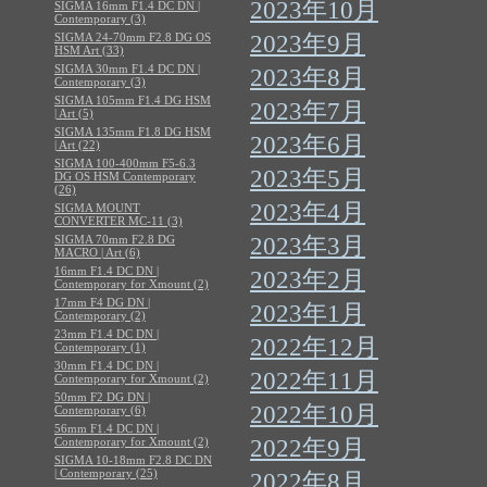
2023年10月
SIGMA 16mm F1.4 DC DN |
Contemporary (3)
SIGMA 24-70mm F2.8 DG OS
2023年9月
HSM Art (33)
SIGMA 30mm F1.4 DC DN |
2023年8月
Contemporary (3)
SIGMA 105mm F1.4 DG HSM
2023年7月
| Art (5)
SIGMA 135mm F1.8 DG HSM
2023年6月
| Art (22)
SIGMA 100-400mm F5-6.3
2023年5月
DG OS HSM Contemporary
(26)
2023年4月
SIGMA MOUNT
CONVERTER MC-11 (3)
SIGMA 70mm F2.8 DG
2023年3月
MACRO | Art (6)
16mm F1.4 DC DN |
2023年2月
Contemporary for Xmount (2)
17mm F4 DG DN |
2023年1月
Contemporary (2)
23mm F1.4 DC DN |
2022年12月
Contemporary (1)
30mm F1.4 DC DN |
2022年11月
Contemporary for Xmount (2)
50mm F2 DG DN |
2022年10月
Contemporary (6)
56mm F1.4 DC DN |
Contemporary for Xmount (2)
2022年9月
SIGMA 10-18mm F2.8 DC DN
| Contemporary (25)
2022年8月