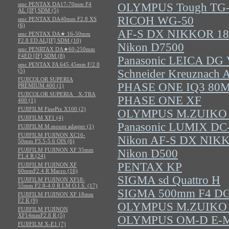
smc PENTAX DA17-70mm F4
OLYMPUS Tough TG
AL [IF] SDM (5)
RICOH WG-50
smc PENTAX DA40mm F2.8 XS
(6)
AF-S DX NIKKOR 18-
smc PENTAX DA★ 16-50mm
F2.8 ED AL[IF] SDM (10)
Nikon D7500
smc PENRTAX DA★60-250mm
F4ED [IF] SDM (8)
Panasonic LEICA DG
smc PENTAX FA 645 45mm F/2.8
(5)
Schneider Kreuznach
FUJICOLOR SUPERIA
PHASE ONE IQ3 80MP
PREMIUM 400 (1)
FUJICOLOR SUPERIA X-TRA
PHASE ONE XF
400 (1)
FUJIFILM FinePix X100 (2)
OLYMPUS M.ZUIKO 
FUJIFILM XF1 (4)
Panasonic LUMIX D
FUJIFILM M.mount adapter (1)
FUJIFILM FUJINON XC16-
Nikon AF-S DX NIKK
50mm F3.5-5.6 OIS (6)
FUJIFILM FUJINON XF 35mm
Nikon D500
F1.4 R (24)
PENTAX KP
FUJIFILM FUJINON XF
60mmF2.4 R Macro (16)
SIGMA sd Quattro H
FUJIFILM FUJINON XF18-
55mm F2.8-4.0 R LM O.I.S. (17)
SIGMA 500mm F4 DG 
FUJIFILM FUJINON XF 18mm
F2 R (9)
OLYMPUS M.ZUIKO D
FUJIFILM FUJINON
XF14mmF2.8 R (5)
OLYMPUS OM-D E-M
FUJIFILM X-E1 (7)