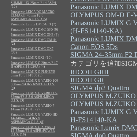
SUMMILUX 25mm F1.4 ASPH.
Panasonic LUMIX D
(10)
Panasonic LEICA DG MACRO
OLYMPUS OM-D E-M
ELMARIT 45mm F2.8
ASPH./MEGA O.I.S. (15)
Panasonic LUMIX G 
Panasonic Lumix DMC-GF3 (7)
(H-FS14140-KA)
Panasonic LUMIX DMC-GF5 (6)
Panasonic LUMIX DMC-GH3 (3)
Panasonic LUMIX D
Panasonic LUMIX DMC-GM1K
(2)
Canon EOS 5Ds
Panasonic LUMIX DMC-GX7
(30)
SIGMA 24-35mm F2 
Panasonic LUMIX GX1 (10)
カテゴリを追加SIGMA 2
Panasonic LUMIX G 20mm/F1.7
II ASPH.(H-H020A) (4)
RICOH GRII
Panasonic LUMIX G FISHEYE
8mm F3.5 H-F008 (5)
RICOH GR
Panasonic LUMIX G VARIO 100-
300mm/F4.0-5.6/MEGA O.I.S.
SIGMA dp2 Quattro
(4)
Panasonic LUMIX G VARIO 12-
OLYMPUS M.ZUIKO D
32mm/F3.5-5.6 ASPH./MEGA
O.I.S. (3)
OLYMPUS M.ZUIKO D
Panasonic LUMIX G VARIO 7-
14mm F4 ASPH. (27)
Panasonic LUMIX G 
Panasonic LUMIX G VARIO HD
H-FS14140-KA
14-140mm F4.0-5.8
ASPH/MEGA O.I.S. (8)
Panasonic Lumix DM
Panasonic LUMIX G X VARIO
12-35mm/F2.8 ASPH./POWER
SIGMA dp0 Quattro
O.I.S. (16)