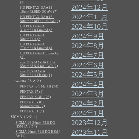
(2)
2024年12月
HD PENTAX-DA★11-
18mmF2.8ED DC AW (7)
2024年11月
HD PENTAX-DA★16-
50mmF2.8ED PLM AW (4)
2024年10月
HD PENTAX-FA
31mmF1.8 Limited (2)
2024年9月
HD PENTAX-FA
50mmF1.4 (2)
2024年8月
HD PENTAX-FA
77mmF1.8 Limited (3)
HD PENTAX-FA35mm F2
2024年7月
(1)
smc PENTAX-DA L 18-
2024年6月
55mmF3.5-5.6AL WR (1)
smc PENTAX-FA
2024年5月
50mmF1.4 Classic (1)
camera（カメラ）
2024年4月
PENTAX K-1 MarkII (34)
PENTAX 17 (1)
2024年3月
PENTAX K-3III (25)
2024年2月
PENTAX K-3III
Monochrome (2)
PENTAX KF (1)
2024年1月
SIGMA（シグマ）
2023年12月
SIGMA 14-24mm F2.8 DG
HSM | Art (14)
2023年11月
SIGMA 14mm F1.8 DG HSM |
Art (5)