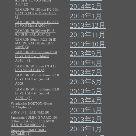
6.3 Di Ⅲ VC VXD Model
A067 (2)
2014年2月
TAMRON 70-180mm F/2.8 Di
III VC VXD G2 Model A065
2014年1月
(4)
TAMRON 70-180mm F/2.8 Di
2013年12月
III VXD Model A056 (4)
TAMRON 70-300mm F/4.5-
2013年11月
6.3 Di III RXD A047 (2)
TAMRON 90mm F/2.8 Di III
2013年10月
MACRO VXD Model F072
sonyE (3)
2013年9月
TAMRON SP 15-30mm F/2.8
Di VC USD G2（Model
A041） (2)
2013年8月
TAMRON SP 35mm F/1.4 Di
USD Model F045 (2)
2013年7月
TAMRON SP 70-200mm F/2.8
Di VC USD G2（model
2013年6月
A009）
TAMRON SP 70-200mm F/2.8
2013年5月
Di VC USD G2（model
A025） (2)
2013年4月
Voigtlander NOKTON 40mm
F1.2 Aspherical
2013年3月
SONY α7 II ILCE-7M2 (9)
Panasonic LUMIX G VARIO 100-
2013年2月
300mm / F4.0-5.6 II / POWER
O.I.S. H-FSA100300 (1)
2013年1月
Panasonic LUMIX DMC-
GX7mkIII (1)