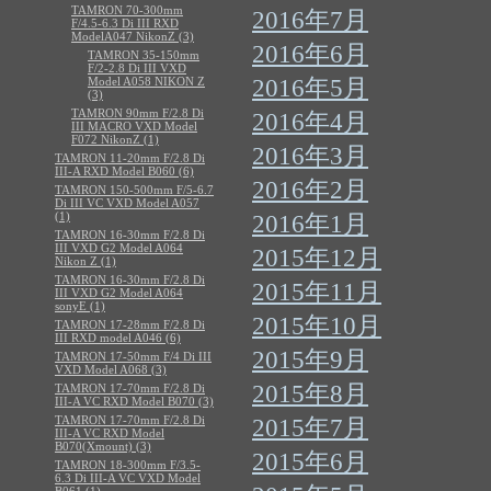
TAMRON 70-300mm
2016年7月
F/4.5-6.3 Di III RXD
ModelA047 NikonZ (3)
2016年6月
TAMRON 35-150mm
F/2-2.8 Di III VXD
Model A058 NIKON Z
2016年5月
(3)
TAMRON 90mm F/2.8 Di
2016年4月
III MACRO VXD Model
F072 NikonZ (1)
2016年3月
TAMRON 11-20mm F/2.8 Di
III-A RXD Model B060 (6)
2016年2月
TAMRON 150-500mm F/5-6.7
Di III VC VXD Model A057
(1)
2016年1月
TAMRON 16-30mm F/2.8 Di
III VXD G2 Model A064
2015年12月
Nikon Z (1)
TAMRON 16-30mm F/2.8 Di
2015年11月
III VXD G2 Model A064
sonyE (1)
2015年10月
TAMRON 17-28mm F/2.8 Di
III RXD model A046 (6)
2015年9月
TAMRON 17-50mm F/4 Di III
VXD Model A068 (3)
2015年8月
TAMRON 17-70mm F/2.8 Di
III-A VC RXD Model B070 (3)
TAMRON 17-70mm F/2.8 Di
2015年7月
III-A VC RXD Model
B070(Xmount) (3)
2015年6月
TAMRON 18-300mm F/3.5-
6.3 Di III-A VC VXD Model