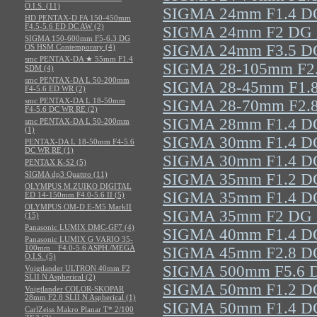
O.I.S. (11)
SIGMA 24mm F1.4 DG
HD PENTAX-D FA 150-450mm
F4.5-5.6 ED DC AW (2)
SIGMA 24mm F2 DG D
SIGMA 150-600mm F5-6.3 DG
SIGMA 24mm F3.5 DG
OS HSM Contemporary (4)
smc PENTAX-DA ★ 55mm F1.4
SIGMA 28-105mm F2.
SDM (4)
smc PENTAX-DA L 50-200mm
SIGMA 28-45mm F1.8
F4-5.6 ED WR (2)
smc PENTAX-DA L 18-50mm
SIGMA 28-70mm F2.8
F4-5.6 DC WR RE (2)
SIGMA 28mm F1.4 DG
smc PENTAX-DA L 50-200mm
(1)
SIGMA 30mm F1.4 DC
PENTAX-DA L 18-50mm F4-5.6
DC WR RE (1)
SIGMA 30mm F1.4 DC 
PENTAX K-S2 (5)
SIGMA dp3 Quattro (11)
SIGMA 35mm F1.2 DG
OLYMPUS M.ZUIKO DIGITAL
SIGMA 35mm F1.4 DG
ED 14-150mm F4.0-5.6 II (5)
OLYMPUS OM-D E-M5 MarkII
SIGMA 35mm F2 DG D
(15)
Panasonic LUMIX DMC-GF7 (4)
SIGMA 40mm F1.4 DG
Panasonic LUMIX G VARIO 35-
100mm F4.0-5.6 ASPH./MEGA
SIGMA 45mm F2.8 DG
O.I.S. (5)
SIGMA 500mm F5.6 D
Voigtlander ULTRON 40mm F2
SLII N Aspherical (2)
SIGMA 50mm F1.2 DG
Voigtlander COLOR-SKOPAR
28mm F2.8 SLII N Aspherical (1)
SIGMA 50mm F1.4 DG
CarlZeiss Makro Planar T* 2/100