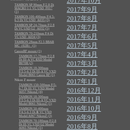
2017年10月
TAMRON SP 90mm F/2.8 Di
2017年9月
MACRO 1:1 VC USD_F017
(1)
TAMRON 100-400mm F/4.5-
2017年8月
6.3 Di VC USD_A035 (3)
TAMRON SP 24-70mm F/2.8
2017年7月
Di VC USD G2_A032 (5)
TAMRON 70-210mm F/4 Di
2017年6月
VC USD_A034 (3)
TAMRON 28mm F2.5 BBAR
2017年5月
MC（02B） (1)
CanonRF mount (1)
2017年4月
TAMRON 17-70mm F/2.8
Di III-A VC RXD Model
2017年3月
B070R (2)
TAMRON 18-300mm
2017年2月
F/3.5-6.3 Di III-A VC VXD
Model B061 Canon RF (1)
2017年1月
Nikon Z mount
TAMRON 150-500mm F/5-
6.7 Di III VC VXD Model
2016年12月
A057 NikonZ (4)
TAMRON 18-300mm
2016年11月
F/3.5-6.3 Di III-A VC VXD
Model B061 NikonZ (1)
2016年10月
TAMRON 50-400mm
F/4.5-6.3 Di Ⅲ VC VXD
2016年9月
Model A067 NikonZ (3)
TAMRON 70-180mm F/2.8
Di III VC VXD G2 Model
2016年8月
A065 NikonZ (1)