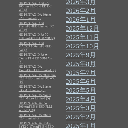
2026年3月
HD PENTAX-D FA 28-
105mm F3.5-5.6 ED DC
2026年2月
WR (5)
HD PENTAX-DA 40mm
2026年1月
F2.8 Limited (6)
HD PENTAX-D FA
21mmF2.4ED Limited DC
2025年12月
WR (6)
HD PENTAX-D FA 70-
2025年11月
210mmF4ED SDM WR (2)
HD PENTAX-D FA
2025年10月
MACRO 100mmF2.8ED
AW (2)
2025年9月
HD PENTAX-D FA ★
85mm F1.4 ED SDM AW
(3)
2025年8月
HD PENTAX-DA
15mmF4ED AL Limited (6)
2025年7月
HD PENTAX-DA 20-40mm
F2.8-4 ED Limited DC WR
2025年6月
(10)
HD PENTAX-DA 21mm
2025年5月
F3.2 AL Limited (5)
HD PENTAX-DA 35mm
2025年4月
F2.8 Macro Limited (5)
HD PENTAX-DA 55-
2025年3月
300mmF4.5-6.3ED PLM
WR RE (18)
HD PENTAX-DA 70mm
2025年2月
F2.4 Limited (9)
HD PENTAX-DA FISH-
2025年1月
EYE10-17mmF3.5-4.5ED