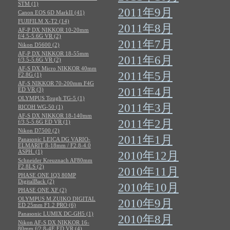
STM (1)
2011年9月
Canon EOS 6D MarkII (41)
FUJIFILM X-T2 (14)
2011年8月
AF-P DX NIKKOR 10-20mm
f/4.5-5.6G VR (2)
2011年7月
Nikon D5600 (2)
AF-P DX NIKKOR 18-55mm
2011年6月
f/3.5-5.6G VR (2)
AF-S DX Micro NIKKOR 40mm
2011年5月
F2.8G (1)
AF-S NIKKOR 70-200mm F4G
2011年4月
ED VR (3)
OLYMPUS Tough TG-5 (1)
2011年3月
RICOH WG-50 (1)
AF-S DX NIKKOR 18-140mm
2011年2月
f/3.5-5.6G ED VR (1)
Nikon D7500 (2)
2011年1月
Panasonic LEICA DG VARIO-
ELMARIT 8-18mm / F2.8-4.0
ASPH. (1)
2010年12月
Schneider Kreuznach AF80mm
F2.8LS (2)
2010年11月
PHASE ONE IQ3 80MP
DigitalBack (2)
2010年10月
PHASE ONE XF (2)
OLYMPUS M.ZUIKO DIGITAL
2010年9月
ED 25mm F1.2 PRO (6)
Panasonic LUMIX DC-GH5 (1)
2010年8月
Nikon AF-S DX NIKKOR 16-
80mm f/2.8-4E ED VR (4)