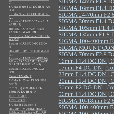
SIGMA 14mm F1.8 DG
(3)
SIGMA 16mm F1.4 DC
SIGMA 50mm F1.4 DG HSM | Art
(11)
SIGMA 24-70mm F2.
SIGMA 20mm F1.4 DG HSM | Art
(3)
SIGMA 30mm F1.4 DC
Panasonic LUMIX G 25mm F1.7
ASPH. (2)
SIGMA 105mm F1.4 D
HD PENTAX-D FA 24-70mm
F2.8ED SDM WR (20)
SIGMA 135mm F1.8 D
FUJINON XF16-55mmF2.8 R LM
WR (18)
SIGMA 100-400mm F5
Panasonic LUMIX DMC-FZ300
SIGMA MOUNT CON
(1)
OLYMPUS OM-D E-M10 MarkII
SIGMA 70mm F2.8 D
(2)
Panasonic LUMIX G VARIO 14-
16mm F1.4 DC DN | C
140mm F3.5-5.6 ASPH. POWER
O.I.S.(H-FS14140-KA) (5)
17mm F4 DG DN | Co
Panasonic LUMIX DMC-GX8
(10)
23mm F1.4 DC DN | C
Canon EOS 5Ds (1)
30mm F1.4 DC DN | C
SIGMA 24-35mm F2 DG HSM
Art (4)
50mm F2 DG DN | Co
カテゴリを追加SIGMA 24-
35mm F2 DG HSM Art
56mm F1.4 DC DN | C
RICOH GRII (5)
SIGMA 10-18mm F2.8
RICOH GR (2)
SIGMA dp2 Quattro (6)
SIGMA 100-400mm F5
OLYMPUS M.ZUIKO DIGITAL
ED 8mm F1.8 Fisheye PRO (3)
SIGMA 100-400mm F5