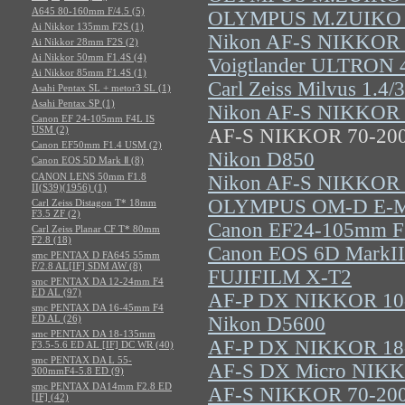
A645 80-160mm F/4.5 (5)
OLYMPUS M.ZUIKO 
Ai Nikkor 135mm F2S (1)
Nikon AF-S NIKKOR 
Ai Nikkor 28mm F2S (2)
Ai Nikkor 50mm F1.4S (4)
Voigtlander ULTRON 
Ai Nikkor 85mm F1.4S (1)
Carl Zeiss Milvus 1.4/
Asahi Pentax SL + metor3 SL (1)
Asahi Pentax SP (1)
Nikon AF-S NIKKOR 
Canon EF 24-105mm F4L IS
USM (2)
AF-S NIKKOR 70-200
Canon EF50mm F1.4 USM (2)
Nikon D850
Canon EOS 5D Mark Ⅱ (8)
CANON LENS 50mm F1.8
Nikon AF-S NIKKOR 
II(S39)(1956) (1)
OLYMPUS OM-D E-M1
Carl Zeiss Distagon T* 18mm
F3.5 ZF (2)
Canon EF24-105mm F3
Carl Zeiss Planar CF T* 80mm
F2.8 (18)
Canon EOS 6D MarkII
smc PENTAX D FA645 55mm
F/2.8 AL[IF] SDM AW (8)
FUJIFILM X-T2
smc PENTAX DA 12-24mm F4
ED AL (97)
AF-P DX NIKKOR 10-
smc PENTAX DA 16-45mm F4
ED AL (26)
Nikon D5600
smc PENTAX DA 18-135mm
AF-P DX NIKKOR 18-
F3.5-5.6 ED AL [IF] DC WR (40)
smc PENTAX DA L 55-
AF-S DX Micro NIK
300mmF4-5.8 ED (9)
smc PENTAX DA14mm F2.8 ED
AF-S NIKKOR 70-20
[IF] (42)