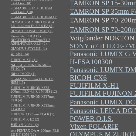
TAMRON SP 15-30mm
_Art Line_ (8)
SIGMA 30mm F1.4 DC HSM
TAMRON SP 35mm F/1
_Art Line_ (10)
SIGMA 30mm F1.4 DC HSM (1)
TAMRON SP 70-200m
OLYMPUS M.ZUIKO DIGITAL
ED 14-42mm F3.5-5.6 EZ (5)
TAMRON SP 70-200m
OLYMPUS OM-D EM-10 (2)
Panasonic LEICA DG
Voigtlander NOKTON 
NOCTICRON 42.5mm/F1.2
ASPH./POWER O.I.S. (5)
SONY α7 II ILCE-7M
OLYMPUS STYLUS1 (1)
Panasonic LUMIX G V
花（冬） (4)
FUJIFILM XQ1 (1)
H-FSA100300
Nikon AF-S NIKKOR 58mm
Panasonic LUMIX D
f/1.4G (7)
Nikon D800E (4)
RICOH CX6
SIGMA 24-105mm F4 DG OS
HSM (13)
FUJIFILM X-H1
FUJIFILM FUJINON XF55-
200mm F3.5-4.8 R LM OIS (12)
FUJIFILM FUJINON 
FUJIFILM FUJINON XF27mm
F2.8 (4)
Panasonic LUMIX 
FUJIFILM FUJINON XF23mm
Panasonic LEICA DG
F1.4 R (1)
FUJINON XF23mm F1.4 R (1)
POWER O.I.S.
FUJIFILM X-E2 (2)
Vixen POLARIE
料理（ランチ） (2)
smc PENTAX-DA ★ 200mm F2.8
OLYMPUS M.ZUIKO 
ED [IF]SDM (10)