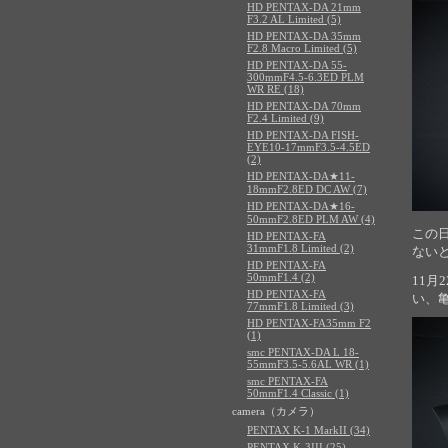
HD PENTAX-DA 21mm
F3.2 AL Limited (5)
HD PENTAX-DA 35mm
F2.8 Macro Limited (5)
HD PENTAX-DA 55-
300mmF4.5-6.3ED PLM
WR RE (18)
HD PENTAX-DA 70mm
F2.4 Limited (9)
HD PENTAX-DA FISH-
EYE10-17mmF3.5-4.5ED
(2)
HD PENTAX-DA★11-
18mmF2.8ED DC AW (7)
HD PENTAX-DA★16-
50mmF2.8ED PLM AW (4)
この
HD PENTAX-FA
31mmF1.8 Limited (2)
ない
HD PENTAX-FA
50mmF1.4 (2)
11月
HD PENTAX-FA
い、
77mmF1.8 Limited (3)
HD PENTAX-FA35mm F2
(1)
smc PENTAX-DA L 18-
55mmF3.5-5.6AL WR (1)
smc PENTAX-FA
50mmF1.4 Classic (1)
camera（カメラ）
PENTAX K-1 MarkII (34)
PENTAX K-3III (25)