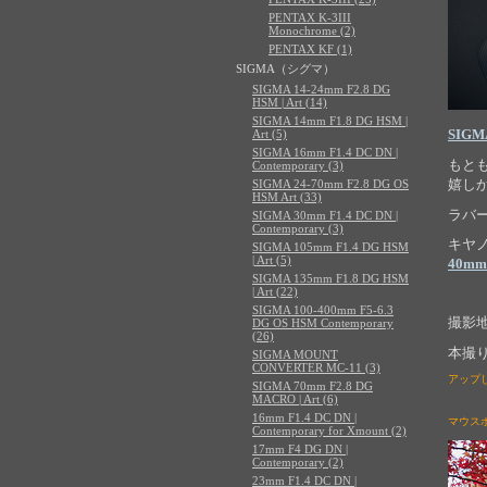
PENTAX K-3III
Monochrome (2)
PENTAX KF (1)
SIGMA（シグマ）
SIGMA 14-24mm F2.8 DG
HSM | Art (14)
SIGMA 14mm F1.8 DG HSM |
SIGMA
Art (5)
SIGMA 16mm F1.4 DC DN |
もと
Contemporary (3)
嬉し
SIGMA 24-70mm F2.8 DG OS
HSM Art (33)
ラバ
SIGMA 30mm F1.4 DC DN |
Contemporary (3)
キヤ
SIGMA 105mm F1.4 DG HSM
| Art (5)
40mm 
SIGMA 135mm F1.8 DG HSM
| Art (22)
SIGMA 100-400mm F5-6.3
撮影
DG OS HSM Contemporary
(26)
本撮
SIGMA MOUNT
CONVERTER MC-11 (3)
アップ
SIGMA 70mm F2.8 DG
MACRO | Art (6)
16mm F1.4 DC DN |
マウス
Contemporary for Xmount (2)
17mm F4 DG DN |
Contemporary (2)
23mm F1.4 DC DN |