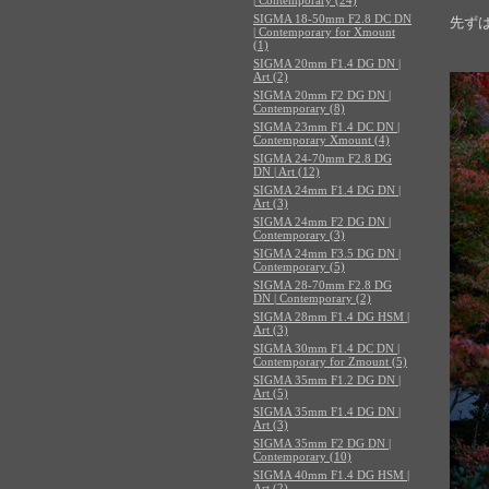
SIGMA 18-50mm F2.8 DC DN
先ず
| Contemporary for Xmount
(1)
SIGMA 20mm F1.4 DG DN |
Art (2)
SIGMA 20mm F2 DG DN |
Contemporary (8)
SIGMA 23mm F1.4 DC DN |
Contemporary Xmount (4)
SIGMA 24-70mm F2.8 DG
DN | Art (12)
SIGMA 24mm F1.4 DG DN |
Art (3)
SIGMA 24mm F2 DG DN |
Contemporary (3)
SIGMA 24mm F3.5 DG DN |
Contemporary (5)
SIGMA 28-70mm F2.8 DG
DN | Contemporary (2)
SIGMA 28mm F1.4 DG HSM |
Art (3)
SIGMA 30mm F1.4 DC DN |
Contemporary for Zmount (5)
SIGMA 35mm F1.2 DG DN |
Art (5)
SIGMA 35mm F1.4 DG DN |
Art (3)
SIGMA 35mm F2 DG DN |
Contemporary (10)
SIGMA 40mm F1.4 DG HSM |
Art (2)