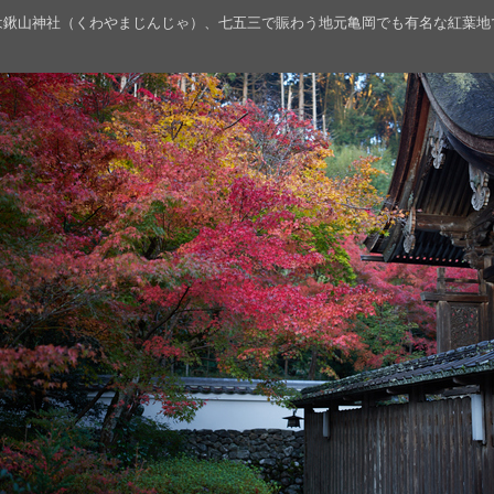
は鍬山神社（くわやまじんじゃ）、七五三で賑わう地元亀岡でも有名な紅葉地