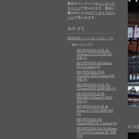
最近のコンテンツは
インデック
スページ
で見られます。過去に
書かれたものは
アーカイブのペ
ージ
で見られます。
カテゴリ
PENTAX（ペンタックス） (1)
lens（レンズ）
HD PENTAX-D FA 28-
105mm F3.5-5.6 ED DC
WR (5)
HD PENTAX-DA 40mm
F2.8 Limited (6)
HD PENTAX-D FA
21mmF2.4ED Limited DC
WR (6)
HD PENTAX-D FA 70-
210mmF4ED SDM WR (2)
HD PENTAX-D FA
MACRO 100mmF2.8ED
AW (2)
HD PENTAX-D FA ★
85mm F1.4 ED SDM AW
(3)
HD PENTAX-DA
15mmF4ED AL Limited (6)
いつ
HD PENTAX-DA 20-40mm
F2.8-4 ED Limited DC WR
(10)