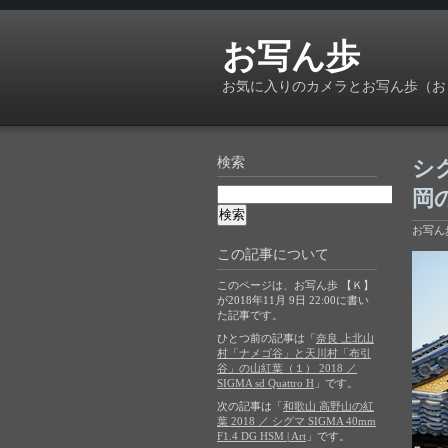
お写ん歩
お気に入りのカメラとお写ん歩（お
検索
シグ
岡の
お写ん
この記事について
このページは、お写ん歩 【Ｋ】
が2018年11月 9日 22:00に書い
た記事です。
ひとつ前の記事は「
奈良 上北山
村「ナメゴ谷」と天川村「布引
谷」の山紅葉（１） 2018 ／
SIGMA sd Quattro H
」です。
次の記事は「
和歌山 高野山の紅
葉 2018 ／ シグマ SIGMA 40mm
F1.4 DG HSM | Art
」です。