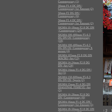
Contemporary (1)
30mm F1.4 DC DN |
Contemporary for Xmount (2)
50mm F2 DG DN |
Contemporary (6)
56mm F1.4 DC DN |
Contemporary for Xmount (2)
SIGMA 10-18mm F2.8 DC DN
| Contemporary (24)
SIGMA 100-400mm F5-6.3
DG DN OS | Contemporary
(18)
SIGMA 100-400mm F5-6.3
DG DN OS | Contemporary X
mount (4)
SIGMA 105mm F2.8 DG DN
MACRO | Art (13)
SIGMA 14-24mm F2.8 DG
DN | Art (24)
SIGMA 14mm F1.4 DG DN |
Art (5)
SIGMA 150-600mm F5-6.3
DG DN OS | Sports (2)
SIGMA 15mm F1.4 DG DN
DIAGONAL FISHEYE | Art
(5)
SIGMA 16-28mm F2.8 DG
DN | Contemporary (6)
SIGMA 16mm F1.4 DC DN |
Contemporary for Zmount (5)
SIGMA 18-50mm F2.8 DC DN
↑２ F
| Contemporary (24)