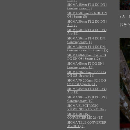
SIGMA 45mm F2.8 DG DN |
Contemporary (8)
SIGMA 500mm F5.6 DG DN
↑３ F
OS | Sports (5)
SIGMA 50mm F1.2 DG DN |
おそ
Art (2)
SIGMA 50mm F1.4 DG DN |
Art (13)
SIGMA 56mm F1.4 DC DN |
Contemporary (1)
SIGMA 56mm F1.4 DC DN |
Contemporary for Zmount (5)
SIGMA 60-600mm F4.5-6.3
DG DN OS | Sports (12)
SIGMA 65mm F2 DG DN |
Contemporary (12)
SIGMA 70-200mm F2.8 DG
DN OS | Sports (11)
SIGMA 70-200mm F2.8 DG
OS HSM | Sports (11)
SIGMA 85mm F1.4 DG DN |
Art (12)
SIGMA 90mm F2.8 DG DN |
Contemporary (10)
SIGMA ELECTRONIC
VIEWFINDER EVF-11 (67)
SIGMA MOUNT
CONVERTER MC-21 (15)
SIGMA TELE CONVERTER
TC-2011 (2)