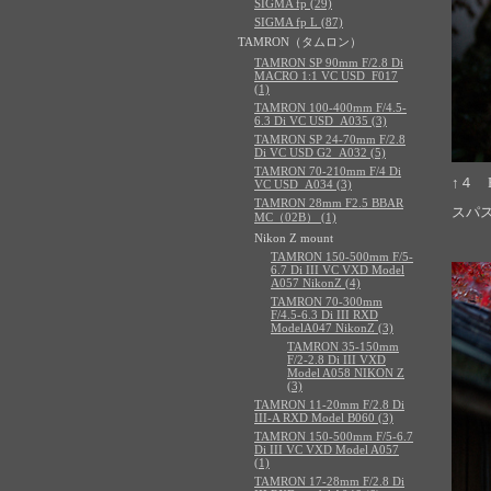
SIGMA fp (29)
SIGMA fp L (87)
TAMRON（タムロン）
TAMRON SP 90mm F/2.8 Di
MACRO 1:1 VC USD_F017
(1)
TAMRON 100-400mm F/4.5-
6.3 Di VC USD_A035 (3)
TAMRON SP 24-70mm F/2.8
Di VC USD G2_A032 (5)
TAMRON 70-210mm F/4 Di
↑４ F
VC USD_A034 (3)
TAMRON 28mm F2.5 BBAR
スパ
MC（02B） (1)
Nikon Z mount
TAMRON 150-500mm F/5-
6.7 Di III VC VXD Model
A057 NikonZ (4)
TAMRON 70-300mm
F/4.5-6.3 Di III RXD
ModelA047 NikonZ (3)
TAMRON 35-150mm
F/2-2.8 Di III VXD
Model A058 NIKON Z
(3)
TAMRON 11-20mm F/2.8 Di
III-A RXD Model B060 (3)
TAMRON 150-500mm F/5-6.7
Di III VC VXD Model A057
(1)
TAMRON 17-28mm F/2.8 Di