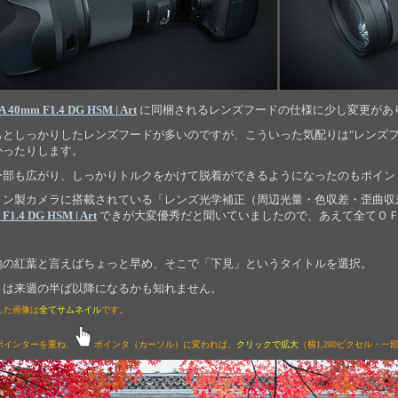
 40mm F1.4 DG HSM | Art
に同梱されるレンズフードの仕様に少し変更があ
もとしっかりしたレンズフードが多いのですが、こういった気配りは"レンズフ
かったりします。
ー部も広がり、しっかりトルクをかけて脱着ができるようになったのもポイン
ノン製カメラに搭載されている「レンズ光学補正（周辺光量・色収差・歪曲収
F1.4 DG HSM | Art
できが大変優秀だと聞いていましたので、あえて全てＯ
地の紅葉と言えばちょっと早め、そこで「下見」というタイトルを選択。
りは来週の半ば以降になるかも知れません。
した画像は
全てサムネイル
です。
ポインターを重ね、
ポインタ（カーソル）に変われば、
クリックで拡大
（横1,280ピクセル・