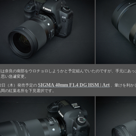
日は奈良の南部をウロチョロしようかと予定組んでいたのですが、手元にあっ
と思い急遽変更。
SIGMA 40mm F1.4 DG HSM | Art
22日（木）発売予定の
、暈けを利か
亀岡の紅葉名所を下見選択です。