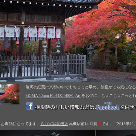
亀岡の紅葉は京都の中でもちょっと早め、偵察がてら気になる
SIGMA 40mm F1.4 DG HSM | Art
をお伴に、ちょこちょこっと
もお世話になってます、
八百富写真機店
高槻駅前店 店長
Ｋ
です。（2018年1