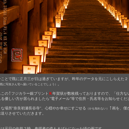
ーことで既に正月三が日は過ぎていますが、昨年のデータを元にこしらえた２
。
既に写友さん宅へ届いていることでしょう）
↑
もこの
フジカラー銀プリント
Ｋ
年賀状が数枚残っておりますので、「仕方な
れる優しい方が居られましたら"電子メール"等で住所・氏名等をお知らせくだ
↑
きな場所"奈良初瀬長谷寺"、心穏やか幸せにすごせる
画を、僅
（かも知れない）
お送りさせていただきます。
目は元日の午前２時、参拝者の姿もまばらになった頃の画です。