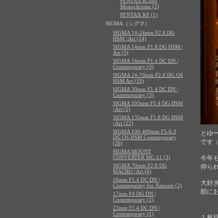
PENTAX K-3III
Monochrome (2)
PENTAX KF (1)
SIGMA（シグマ）
SIGMA 14-24mm F2.8 DG
HSM | Art (14)
SIGMA 14mm F1.8 DG HSM |
Art (5)
SIGMA 16mm F1.4 DC DN |
Contemporary (3)
SIGMA 24-70mm F2.8 DG OS
HSM Art (33)
SIGMA 30mm F1.4 DC DN |
Contemporary (3)
SIGMA 105mm F1.4 DG HSM
| Art (5)
SIGMA 135mm F1.8 DG HSM
| Art (22)
SIGMA 100-400mm F5-6.3
とゆ
DG OS HSM Contemporary
です
（
(26)
SIGMA MOUNT
CONVERTER MC-11 (3)
今年
SIGMA 70mm F2.8 DG
仰ら
MACRO | Art (6)
16mm F1.4 DC DN |
大好
Contemporary for Xmount (2)
順に
17mm F4 DG DN |
Contemporary (2)
23mm F1.4 DC DN |
Contemporary (1)
１枚