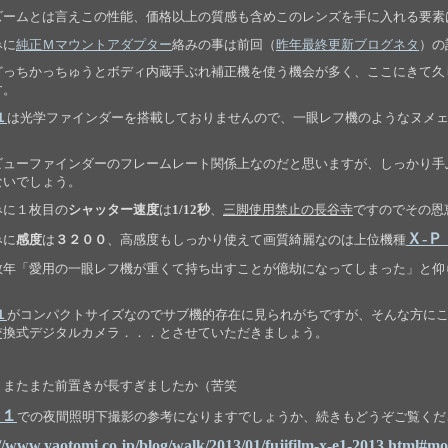
ズームとは言えこの性能、価格以上の質感も含めこのレンズを手に入れる要素
みに
純正Ｍマウントアダプター
絡みの事は前回（
昨年最終更新ブログネタ
）の
どっちかっちゅうとボディ内蔵手ぶれ補正機を使う機会が多く、ここにきて久
す。
１
は光学ファインダーを搭載しておりませんので、一眼レフ機のようなヌメ
。
ビューファインダーのフレームレート関係上なのだと思いますが、しっかり手
ないでしょう。
みに１枚目の
シャッター速度
は
1/12秒
、
三脚使用禁止の長谷寺
ですのでその恩
Ｘ-
みに
感度
は
３２００
、高感度もしっかり使えて画質綺麗なのは上位機種
数年「愛用の一眼レフ機が重くて持ち出すことが億劫になってしまった」と仰
１
がコンパクトサイズなのでサブ機的存在に見られがちですが、そんな方に
交換式デジタルカメラ．．．とさせていただきましょう。
、またまた前置きが長すぎましたか（苦笑
Ｅ１
での夜間照明下撮影の参考になりますでしょうか、続きもどうぞご覧くだ
//www.yaotomi.co.jp/blog/walk/2013/01/fujifilm-x-e1-2013.html#mo