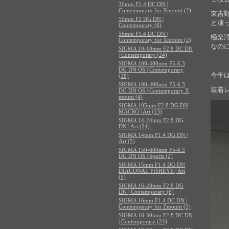
30mm F1.4 DC DN |
Contemporary for Xmount (2)
東吉
50mm F2 DG DN |
と凍
Contemporary (6)
56mm F1.4 DC DN |
極楽
Contemporary for Xmount (2)
なの
SIGMA 10-18mm F2.8 DC DN
| Contemporary (24)
SIGMA 100-400mm F5-6.3
DG DN OS | Contemporary
今年
(18)
SIGMA 100-400mm F5-6.3
装着
DG DN OS | Contemporary X
mount (4)
SIGMA 105mm F2.8 DG DN
MACRO | Art (13)
SIGMA 14-24mm F2.8 DG
DN | Art (24)
SIGMA 14mm F1.4 DG DN |
Art (5)
SIGMA 150-600mm F5-6.3
DG DN OS | Sports (2)
SIGMA 15mm F1.4 DG DN
DIAGONAL FISHEYE | Art
(5)
SIGMA 16-28mm F2.8 DG
DN | Contemporary (6)
SIGMA 16mm F1.4 DC DN |
Contemporary for Zmount (5)
SIGMA 18-50mm F2.8 DC DN
| Contemporary (24)