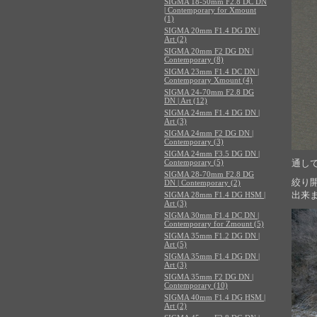
SIGMA 18-50mm F2.8 DC DN
| Contemporary for Xmount
(1)
SIGMA 20mm F1.4 DG DN |
Art (2)
SIGMA 20mm F2 DG DN |
Contemporary (8)
SIGMA 23mm F1.4 DC DN |
Contemporary Xmount (4)
SIGMA 24-70mm F2.8 DG
DN | Art (12)
SIGMA 24mm F1.4 DG DN |
Art (3)
SIGMA 24mm F2 DG DN |
Contemporary (3)
SIGMA 24mm F3.5 DG DN |
Contemporary (5)
通しで
SIGMA 28-70mm F2.8 DG
絞り
DN | Contemporary (2)
出来
SIGMA 28mm F1.4 DG HSM |
Art (3)
SIGMA 30mm F1.4 DC DN |
Contemporary for Zmount (5)
SIGMA 35mm F1.2 DG DN |
Art (5)
SIGMA 35mm F1.4 DG DN |
Art (3)
SIGMA 35mm F2 DG DN |
Contemporary (10)
SIGMA 40mm F1.4 DG HSM |
Art (2)