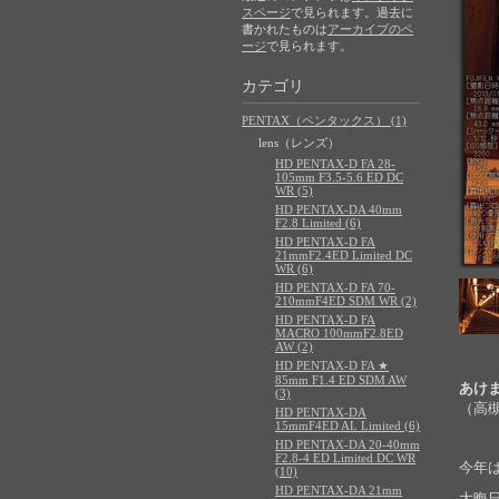
スページ
で見られます。過去に
書かれたものは
アーカイブのペ
ージ
で見られます。
カテゴリ
PENTAX（ペンタックス） (1)
lens（レンズ）
HD PENTAX-D FA 28-
105mm F3.5-5.6 ED DC
WR (5)
HD PENTAX-DA 40mm
F2.8 Limited (6)
HD PENTAX-D FA
21mmF2.4ED Limited DC
WR (6)
HD PENTAX-D FA 70-
210mmF4ED SDM WR (2)
HD PENTAX-D FA
MACRO 100mmF2.8ED
AW (2)
HD PENTAX-D FA ★
85mm F1.4 ED SDM AW
あけ
(3)
（高
HD PENTAX-DA
15mmF4ED AL Limited (6)
HD PENTAX-DA 20-40mm
F2.8-4 ED Limited DC WR
今年
(10)
HD PENTAX-DA 21mm
大晦