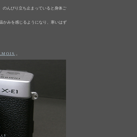
、のんびり立ち止まっていると身体ご
温かみを感じるようになり、寒いはず
M O.I.S.
。