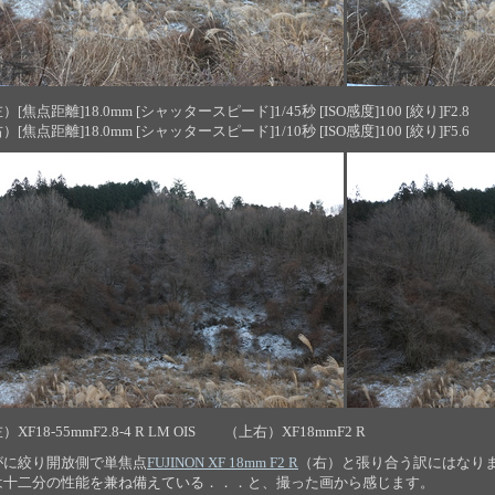
[焦点距離]18.0mm [シャッタースピード]1/45秒 [ISO感度]100 [絞り]F2.8
[焦点距離]18.0mm [シャッタースピード]1/10秒 [ISO感度]100 [絞り]F5.6
XF18-55mmF2.8-4 R LM OIS （上右）XF18mmF2 R
がに絞り開放側で単焦点
FUJINON XF 18mm F2 R
（右）と張り合う訳にはなり
は十二分の性能を兼ね備えている．．．と、撮った画から感じます。