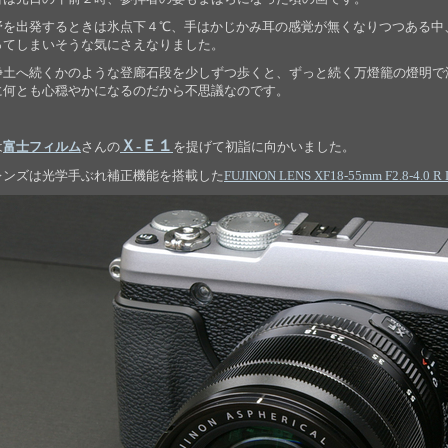
野を出発するときは氷点下４℃、手はかじかみ耳の感覚が無くなりつつある中
ってしまいそうな気にさえなりました。
浄土へ続くかのような登廊石段を少しずつ歩くと、ずっと続く万燈籠の燈明で
に何とも心穏やかになるのだから不思議なのです。
Ｘ-Ｅ１
は
富士フィルム
さんの
を提げて初詣に向かいました。
レンズは光学手ぶれ補正機能を搭載した
FUJINON LENS XF18-55mm F2.8-4.0 R L