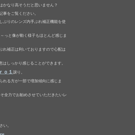
はかなり高そうだと思いません？
記事をご覧ください。
しぶりのレンズ内手ぶれ補正機能を使
ェ～っと像が動く様子もほとんど感じま
ぶれ補正は利いておりますので心配は
恵はしっかり感じることができます。
Ｐｒｏ１
譲り。
られる方が一部で増加傾向に感じま
こそ全力でお勧めさせていただきたいレ
さい。
re