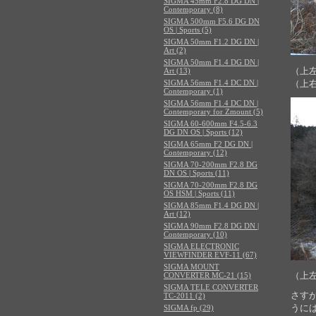
SIGMA 45mm F2.8 DG DN |
Contemporary (8)
SIGMA 500mm F5.6 DG DN
OS | Sports (5)
SIGMA 50mm F1.2 DG DN |
Art (2)
SIGMA 50mm F1.4 DG DN |
（上左）
Art (13)
SIGMA 56mm F1.4 DC DN |
（上右）
Contemporary (1)
SIGMA 56mm F1.4 DC DN |
Contemporary for Zmount (5)
SIGMA 60-600mm F4.5-6.3
DG DN OS | Sports (12)
SIGMA 65mm F2 DG DN |
Contemporary (12)
SIGMA 70-200mm F2.8 DG
DN OS | Sports (11)
SIGMA 70-200mm F2.8 DG
OS HSM | Sports (11)
SIGMA 85mm F1.4 DG DN |
Art (12)
SIGMA 90mm F2.8 DG DN |
Contemporary (10)
SIGMA ELECTRONIC
VIEWFINDER EVF-11 (67)
SIGMA MOUNT
（上左）
CONVERTER MC-21 (15)
SIGMA TELE CONVERTER
さす
TC-2011 (2)
うに
SIGMA fp (29)