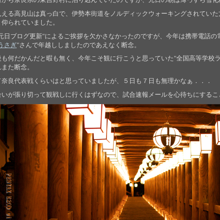
見える高見山は真っ白で、伊勢本街道をノルディックウォーキングされていた
と仰られていました。
"元日ブログ更新"によるご挨拶を欠かさなかったのですが、今年は携帯電話の
うさぎ
"さんで年越ししましたのであえなく断念。
後も何だかんだと暇も無く、今年こそ観に行こうと思っていた"全国高等学校ラ
れまた断念。
て奈良代表戦くらいはと思っていましたが、５日も７日も無理かなぁ．．．
合いが張り切って観戦しに行くはずなので、試合速報メールを心待ちにするこ