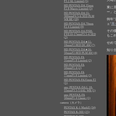
F3.2 AL Limited (5)
HD PENTAX-DA 35mm
東に
F2.8 Macro Limited (5)
ー」
HD PENTAX-DA 55-
300mmF4.5-6.3ED PLM
例年
WR RE (18)
ェ"
月
HD PENTAX-DA 70mm
F2.4 Limited (9)
その
HD PENTAX-DA FISH-
EYE10-17mmF3.5-4.5ED
もこ
(2)
HD PENTAX-DA★11-
せめ
18mmF2.8ED DC AW (7)
HD PENTAX-DA★16-
知り
50mmF2.8ED PLM AW (4)
HD PENTAX-FA
31mmF1.8 Limited (2)
HD PENTAX-FA
50mmF1.4 (2)
HD PENTAX-FA
77mmF1.8 Limited (3)
HD PENTAX-FA35mm F2
(1)
smc PENTAX-DA L 18-
55mmF3.5-5.6AL WR (1)
smc PENTAX-FA
50mmF1.4 Classic (1)
camera（カメラ）
PENTAX K-1 MarkII (34)
PENTAX K-3III (25)