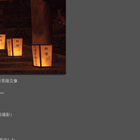
音菩薩立像
dows）
日撮影）
粧でした。