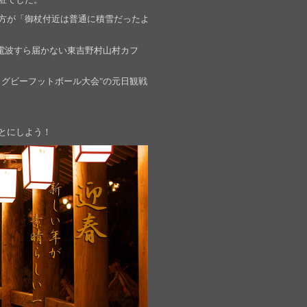
方が「御杖付近は普通に積雪だったよ
電波すら届かない東吉野村山村カフ
グビーフットボール大会"の元日観戦
とにしよう！