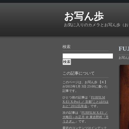
お写ん歩
お気に入りのカメラとお写ん歩（お
検索
FU
お写ん
この記事について
このページは、お写ん歩 【Ｋ】
が2013年1月 3日 23:00に書いた
記事です。
ひとつ前の記事は「
FUJIFILM
X-E1 X-Pro1 ／ 京都"ことばのは
おと" 2012忘年会
」です。
次の記事は「
FUJIFILM X-E1 ／
大晦日～お正月 ＠ 東吉野村『月
うさぎ』
」です。
最近のコンテンツは
インデック