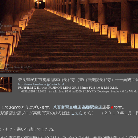
奈良県桜井市初瀬 総本山長谷寺（豊山神楽院長谷寺）十一面観世
http://www.hasedera.or.jp/index.html
FUJIFILM X-E1 with FUJINON LENS XF18-55mm F2.8-4.0 R LM O.I.S.
←4896x3264 15.9MB （s.s.1/12sec f/5.0 iso3200 SILKYPIX Developer Studio 4.0 for Win
ましておめでとうございます、
八百富写真機店
高槻駅前店
店長
Ｋ
です。
槻駅前店お店ブログ高槻 写真のひろばは
こちら
から） （２０１３年１月１
は（も？）寒い年越しでしたね。
日から奈良県の東吉野村に泊り込んでいたのですが、元日の朝は薄っすら雪化