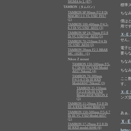
SIGMA fp L (87)
標準
TAMRON（タムロン）
TAMRON SP 90mm F/2.8 Di
ちな
MACRO 1:1 VC USD_F017
(1)
僕は
TAMRON 100-400mm F/4.5-
用で
6.3 Di VC USD_A035 (3)
TAMRON SP 24-70mm F/2.8
Ｘ-Ｅ
Di VC USD G2_A032 (5)
せん
TAMRON 70-210mm F/4 Di
VC USD_A034 (3)
電子
TAMRON 28mm F2.5 BBAR
要ら
MC（02B） (1)
Nikon Z mount
ちな
TAMRON 150-500mm F/5-
6.7 Di III VC VXD Model
ちな
A057 NikonZ (4)
TAMRON 70-300mm
ここ
F/4.5-6.3 Di III RXD
ModelA047 NikonZ (3)
す。
TAMRON 35-150mm
F/2-2.8 Di III VXD
Ｘ-Ｅ
Model A058 NIKON Z
ンズ
(3)
TAMRON 11-20mm F/2.8 Di
III-A RXD Model B060 (3)
TAMRON 150-500mm F/5-6.7
あぁ
Di III VC VXD Model A057
(1)
Ｘ-
TAMRON 17-28mm F/2.8 Di
III RXD model A046 (6)
http: