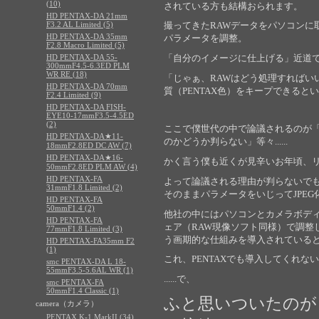
(10)
されている方も結構おられます。
HD PENTAX-DA 21mm
F3.2 AL Limited (5)
撮ってきたRAWデータをパソコンに
HD PENTAX-DA 35mm
パラメータを調整。
F2.8 Macro Limited (5)
HD PENTAX-DA 55-
「自分のイメージに仕上げる」近道で
300mmF4.5-6.3ED PLM
WR RE (18)
「じゃぁ、RAWはどう処理すればい
HD PENTAX-DA 70mm
質（PENTAX色）をキープできると
F2.4 Limited (9)
HD PENTAX-DA FISH-
EYE10-17mmF3.5-4.5ED
(2)
ここで僕世代の中で論議されるのが
HD PENTAX-DA★11-
のかどうか判らない」等々......
18mmF2.8ED DC AW (7)
HD PENTAX-DA★16-
かく言う僕も近くが見辛いお年頃、
50mmF2.8ED PLM AW (4)
HD PENTAX-FA
よって論議される理由が判らないでも
31mmF1.8 Limited (2)
そのままパラメータをいじってJPE
HD PENTAX-FA
50mmF1.4 (2)
他社の中にはパソコンとカメラボディ
HD PENTAX-FA
ェア（RAW現像ソフト同様）で調整
77mmF1.8 Limited (3)
う画期的な仕組みを導入されている
HD PENTAX-FA35mm F2
(1)
これ、PENTAXでも導入してくれ
smc PENTAX-DA L 18-
55mmF3.5-5.6AL WR (1)
......で、
smc PENTAX-FA
50mmF1.4 Classic (1)
ふと思いついたのが
camera（カメラ）
PENTAX K-1 MarkII (34)