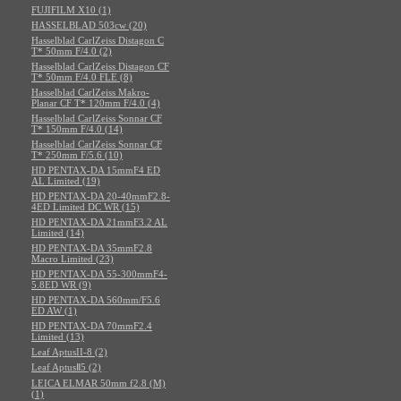
FUJIFILM X10 (1)
HASSELBLAD 503cw (20)
Hasselblad CarlZeiss Distagon C
T* 50mm F/4.0 (2)
Hasselblad CarlZeiss Distagon CF
T* 50mm F/4.0 FLE (8)
Hasselblad CarlZeiss Makro-
Planar CF T* 120mm F/4.0 (4)
Hasselblad CarlZeiss Sonnar CF
T* 150mm F/4.0 (14)
Hasselblad CarlZeiss Sonnar CF
T* 250mm F/5.6 (10)
HD PENTAX-DA 15mmF4 ED
AL Limited (19)
HD PENTAX-DA 20-40mmF2.8-
4ED Limited DC WR (15)
HD PENTAX-DA 21mmF3.2 AL
Limited (14)
HD PENTAX-DA 35mmF2.8
Macro Limited (23)
HD PENTAX-DA 55-300mmF4-
5.8ED WR (9)
HD PENTAX-DA 560mm/F5.6
ED AW (1)
HD PENTAX-DA 70mmF2.4
Limited (13)
Leaf AptusII-8 (2)
Leaf AptusⅡ5 (2)
LEICA ELMAR 50mm f2.8 (M)
(1)