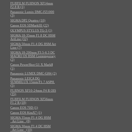
FUJIFILM FUJINON XF14mm
F2.8 R (1)
Panasonic Lumix DMC-FZ1000
(3)
SIGMA DP2 Quattro (10)
Canon EOS 5DMarkIII (22)
OLYMPUS STYLUS TG-3 (1)
SIGMA 18-35mm F1.8 DC HSM
ArtLine (32)
SIGMA 50mm F1.4 DG HSM Art
Line (7)
SIGMA 18-200mm F3.5-6.3 DC
MACRO OS HSM Contemporary
(2)
Canon PowerShot G1 X MarkⅡ
(1)
Panasonic LUMIX DMC-GH4 (2)
Panasonic LEICA DG
SUMMILUX 15mm/F1.7 ASPH.
(5)
FUJINON XF10-24mm F4 R OIS
(35)
FUJIFILM FUJINON XF56mm
F1.2 R (18)
Canon EOS 70D (1)
Canon EOS KissX7 (1)
SIGMA 35mm F1.4 DG HSM
_Art Line_ (8)
SIGMA 30mm F1.4 DC HSM
_Art Line_ (10)