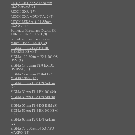
RICOH GR LENS A12 50mm
F2.5 MACRO (5)
RICOH GXR (17)
RICOH GXR MOUNT A12 (5)
RICOH LENS A16 24-85mm
F3.5-5.5 (7)
Schneider Kreuznach Digital SK
110mm f/2.8 LS D (9)
Schneider Kreuznach Digital SK
80mm f/2.8 LS D (12)
SIGMA 10mm F2.8 EX DC
FISHEYE HSM (5)
SIGMA 120-300mm F2.8 DG OS
HSM (1)
SIGMA 17-50mm F2.8 EX DC
OS HSM (10)
SIGMA 17-70mm F2.8-4 DC
MACRO HSM (16)
SIGMA 19mm F2.8 DN ArtLine
(5)
SIGMA 30mm F1.4 EX DC (54)
SIGMA 30mm F2.8 DN ArtLine
(4)
SIGMA 35mm F1.4 DG HSM (5)
SIGMA 50mm F1.4 EX DG HSM
(38)
SIGMA 60mm F2.8 DN ArtLine
(5)
SIGMA 70-300㎜ F/4-5.6 APO
MACRO (15)