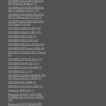
OLYMPUS M.ZUIKO DIGITAL
ED 60mm F2.8 Macro (7)
OLYMPUS M.ZUIKO DIGITAL
ED 75-300mm F4.8-6.7 (3)
OLYMPUS M.ZUIKO DIGITAL
ED 75-300mm F4.8-6.7 II (2)
OLYMPUS M.ZUIKO DIGITAL
ED 75mm F1.8 (26)
OLYMPUS OM-D E-M1 (55)
OLYMPUS OM-D E-M5 (23)
OLYMPUS PEN E-P3 (2)
OLYMPUS PEN E-PL5 (4)
OLYMPUS PEN Lite E-PL3 (10)
OLYMPUS PEN mini E-PM1 (6)
OLYMPUS STYLUS TG-2 Tough
(2)
OLYMPUS STYLUS XZ-2 (3)
OLYMPUS Tough TG-1 (2)
OLYMPUS Tough TG-820 (3)
OLYMPUS XZ-1 (13)
OLYMPUS ZUIKO DIGITAL ED
50-200mm F2.8-3.5 SWD (5)
OLYNPUS SH-25MR (4)
PENTAX Optio WG-1 GPS (2)
Panasonic DMC-G3 (1)
Panasonic H-X025 LEICA DG
SUMMILUX 25mm F1.4 ASPH.
(10)
Panasonic LEICA DG MACRO