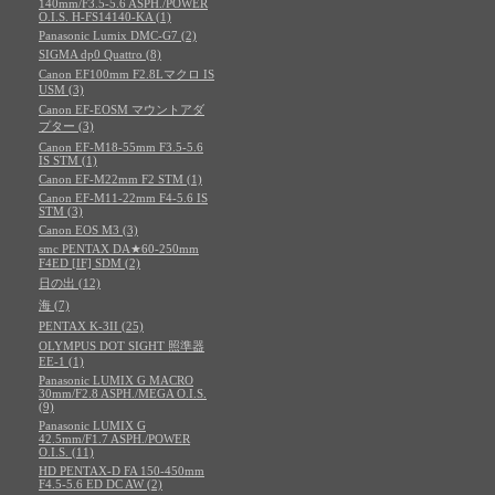
140mm/F3.5-5.6 ASPH./POWER
O.I.S. H-FS14140-KA (1)
Panasonic Lumix DMC-G7 (2)
SIGMA dp0 Quattro (8)
Canon EF100mm F2.8Lマクロ IS
USM (3)
Canon EF-EOSM マウントアダ
プター (3)
Canon EF-M18-55mm F3.5-5.6
IS STM (1)
Canon EF-M22mm F2 STM (1)
Canon EF-M11-22mm F4-5.6 IS
STM (3)
Canon EOS M3 (3)
smc PENTAX DA★60-250mm
F4ED [IF] SDM (2)
日の出 (12)
海 (7)
PENTAX K-3II (25)
OLYMPUS DOT SIGHT 照準器
EE-1 (1)
Panasonic LUMIX G MACRO
30mm/F2.8 ASPH./MEGA O.I.S.
(9)
Panasonic LUMIX G
42.5mm/F1.7 ASPH./POWER
O.I.S. (11)
HD PENTAX-D FA 150-450mm
F4.5-5.6 ED DC AW (2)