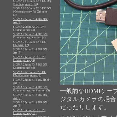
SIGMA 18-50mm F2.8 DC DN
| Contemporary (24)
SIGMA 18-50mm F2.8 DC DN
| Contemporary for Xmount
(1)
SIGMA 20mm F1.4 DG DN |
Art (2)
SIGMA 20mm F2 DG DN |
Contemporary (8)
SIGMA 23mm F1.4 DC DN |
Contemporary Xmount (4)
SIGMA 24-70mm F2.8 DG
DN | Art (12)
SIGMA 24mm F1.4 DG DN |
Art (3)
SIGMA 24mm F2 DG DN |
Contemporary (3)
SIGMA 24mm F3.5 DG DN |
Contemporary (5)
SIGMA 28-70mm F2.8 DG
DN | Contemporary (2)
SIGMA 28mm F1.4 DG HSM |
Art (3)
SIGMA 30mm F1.4 DC DN |
一般的なHDMIケ
Contemporary for Zmount (5)
SIGMA 35mm F1.2 DG DN |
ジタルカメラの場合「
Art (5)
SIGMA 35mm F1.4 DG DN |
Art (3)
だったりします。
SIGMA 35mm F2 DG DN |
Contemporary (10)