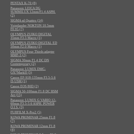
PENTAX K-70 (8)
Panasonic LEICA DG
SUMMILUX 12mm/F1.4 ASPH.
(2)
SIGMA sd Quattro (14)
Voigtlander NOKTON 10.5mm
F0.95 (7)
OLYMPUS ZUIKO DIGITAL
35mm F3.5 Macro (1)
OLYMPUS ZUIKO DIGITAL ED
50mm F2.0 Macro (1)
OLYMPUS Four Thirds adapter
MMF-3 (2)
SIGMA 30mm F1.4 DC DN
Contemporary (2)
Panasonic LUMIX DMC-
GX7MarkII (5)
Canon EF-S18-135mm F3.5-5.6
IS USM (1)
Canon EOS 80D (2)
SIGMA 50-100mm F1.8 DC HSM
Art (15)
Panasonic LUMIX G VARIO 12-
60mm F3.5-5.6 ASPH. POWER
O.I.S. (3)
FUJIFILM X-Pro2 (5)
KOWA PROMINAR 25mm F1.8
(7)
KOWA PROMINAR 12mm F1.8
(4)