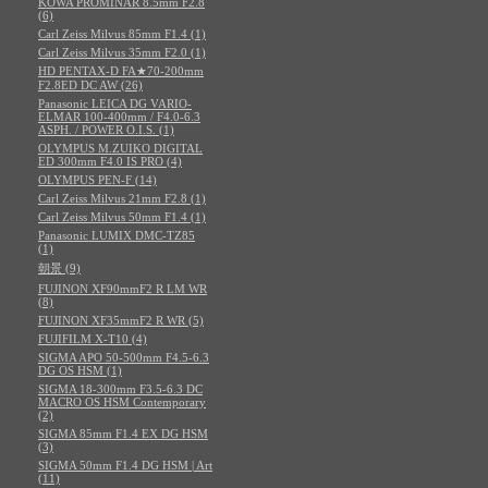
KOWA PROMINAR 8.5mm F2.8
(6)
Carl Zeiss Milvus 85mm F1.4 (1)
Carl Zeiss Milvus 35mm F2.0 (1)
HD PENTAX-D FA★70-200mm
F2.8ED DC AW (26)
Panasonic LEICA DG VARIO-
ELMAR 100-400mm / F4.0-6.3
ASPH. / POWER O.I.S. (1)
OLYMPUS M.ZUIKO DIGITAL
ED 300mm F4.0 IS PRO (4)
OLYMPUS PEN-F (14)
Carl Zeiss Milvus 21mm F2.8 (1)
Carl Zeiss Milvus 50mm F1.4 (1)
Panasonic LUMIX DMC-TZ85
(1)
朝景 (9)
FUJINON XF90mmF2 R LM WR
(8)
FUJINON XF35mmF2 R WR (5)
FUJIFILM X-T10 (4)
SIGMA APO 50-500mm F4.5-6.3
DG OS HSM (1)
SIGMA 18-300mm F3.5-6.3 DC
MACRO OS HSM Contemporary
(2)
SIGMA 85mm F1.4 EX DG HSM
(3)
SIGMA 50mm F1.4 DG HSM | Art
(11)