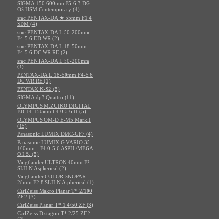
SIGMA 150-600mm F5-6.3 DG
OS HSM Contemporary (4)
smc PENTAX-DA ★ 55mm F1.4
SDM (4)
smc PENTAX-DA L 50-200mm
F4-5.6 ED WR (2)
smc PENTAX-DA L 18-50mm
F4-5.6 DC WR RE (2)
smc PENTAX-DA L 50-200mm
(1)
PENTAX-DA L 18-50mm F4-5.6
DC WR RE (1)
PENTAX K-S2 (5)
SIGMA dp3 Quattro (11)
OLYMPUS M.ZUIKO DIGITAL
ED 14-150mm F4.0-5.6 II (5)
OLYMPUS OM-D E-M5 MarkII
(15)
Panasonic LUMIX DMC-GF7 (4)
Panasonic LUMIX G VARIO 35-
100mm F4.0-5.6 ASPH./MEGA
O.I.S. (5)
Voigtlander ULTRON 40mm F2
SLII N Aspherical (2)
Voigtlander COLOR-SKOPAR
28mm F2.8 SLII N Aspherical (1)
CarlZeiss Makro Planar T* 2/100
ZF.2 (3)
CarlZeiss Planar T* 1.4/50 ZF (3)
CarlZeiss Distagon T* 2/25 ZF.2
(3)