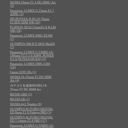
SIGMA 20mm F1.4 DG HSM | Art
(3)
Panasonic LUMIX G 25mm F1.7
ASPH. (2)
HD PENTAX-D FA 24-70mm
F2.8ED SDM WR (20)
FUJINON XF16-55mmF2.8 R LM
WR (18)
Panasonic LUMIX DMC-FZ300
(1)
OLYMPUS OM-D E-M10 MarkII
(2)
Panasonic LUMIX G VARIO 14-
140mm F3.5-5.6 ASPH. POWER
O.I.S.(H-FS14140-KA) (5)
Panasonic LUMIX DMC-GX8
(10)
Canon EOS 5Ds (1)
SIGMA 24-35mm F2 DG HSM
Art (4)
カテゴリを追加SIGMA 24-
35mm F2 DG HSM Art
RICOH GRII (5)
RICOH GR (2)
SIGMA dp2 Quattro (6)
OLYMPUS M.ZUIKO DIGITAL
ED 8mm F1.8 Fisheye PRO (3)
OLYMPUS M.ZUIKO DIGITAL
ED 7-14mm F2.8 PRO (17)
Panasonic LUMIX G VARIO 14-