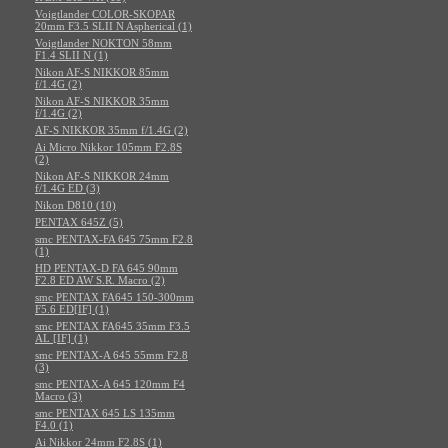
Voigtlander COLOR-SKOPAR
20mm F3.5 SLII N Aspherical (1)
Voigtlander NOKTON 58mm
F1.4 SLII N (1)
Nikon AF-S NIKKOR 85mm
f/1.4G (2)
Nikon AF-S NIKKOR 35mm
f/1.4G (2)
AF-S NIKKOR 35mm f/1.4G (2)
Ai Micro Nikkor 105mm F2.8S
(2)
Nikon AF-S NIKKOR 24mm
f/1.4G ED (3)
Nikon D810 (10)
PENTAX 645Z (5)
smc PENTAX-FA 645 75mm F2.8
(1)
HD PENTAX-D FA 645 90mm
F2.8 ED AW S.R. Macro (2)
smc PENTAX FA645 150-300mm
F5.6 ED[IF] (1)
smc PENTAX FA645 35mm F3.5
AL [IF] (1)
smc PENTAX-A 645 55mm F2.8
(3)
smc PENTAX-A 645 120mm F4
Macro (3)
smc PENTAX 645 LS 135mm
F4.0 (1)
Ai Nikkor 24mm F2.8S (1)