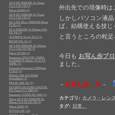
AF-P DX NIKKOR 10-20mm
f/4.5-5.6G VR (2)
外出先での現像時は
Nikon D5600 (2)
AF-P DX NIKKOR 18-55mm
しかしパソコン液晶
f/3.5-5.6G VR (2)
AF-S DX Micro NIKKOR 40mm
ば、結構使える技じ
F2.8G (1)
AF-S NIKKOR 70-200mm F4G
ED VR (3)
と言うところの蛇足
OLYMPUS Tough TG-5 (1)
RICOH WG-50 (1)
AF-S DX NIKKOR 18-140mm
f/3.5-5.6G ED VR (1)
Nikon D7500 (2)
今日も
お写ん歩ブ
Panasonic LEICA DG VARIO-
ELMARIT 8-18mm / F2.8-4.0
ました。
ASPH. (1)
Schneider Kreuznach AF80mm
F2.8LS (2)
PHASE ONE IQ3 80MP
DigitalBack (2)
Ｋ
お写ん歩・
PHASE ONE XF (2)
－
－
OLYMPUS M.ZUIKO DIGITAL
ED 25mm F1.2 PRO (6)
Panasonic LUMIX DC-GH5 (1)
カテゴリ
:
カメラ・レン
Nikon AF-S DX NIKKOR 16-
80mm f/2.8-4E ED VR (4)
タグ
:
日常。
Nikon D500 (3)
PENTAX KP (18)