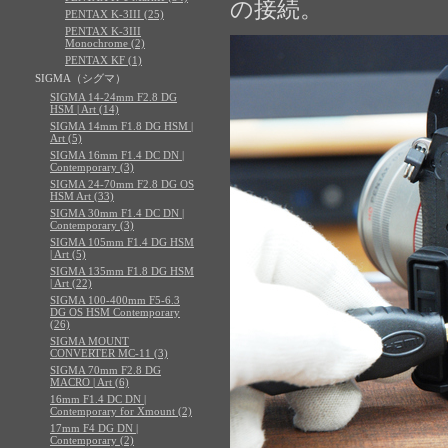
の接続。
PENTAX K-3III (25)
PENTAX K-3III
Monochrome (2)
PENTAX KF (1)
SIGMA（シグマ）
SIGMA 14-24mm F2.8 DG
HSM | Art (14)
SIGMA 14mm F1.8 DG HSM |
Art (5)
SIGMA 16mm F1.4 DC DN |
Contemporary (3)
SIGMA 24-70mm F2.8 DG OS
HSM Art (33)
SIGMA 30mm F1.4 DC DN |
Contemporary (3)
SIGMA 105mm F1.4 DG HSM
| Art (5)
SIGMA 135mm F1.8 DG HSM
| Art (22)
SIGMA 100-400mm F5-6.3
DG OS HSM Contemporary
(26)
SIGMA MOUNT
CONVERTER MC-11 (3)
SIGMA 70mm F2.8 DG
MACRO | Art (6)
16mm F1.4 DC DN |
Contemporary for Xmount (2)
17mm F4 DG DN |
Contemporary (2)