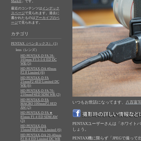
MarkII
」です。
最近のコンテンツは
インデック
スページ
で見られます。過去に
書かれたものは
アーカイブのペ
ージ
で見られます。
カテゴリ
PENTAX（ペンタックス） (1)
lens（レンズ）
HD PENTAX-D FA 28-
105mm F3.5-5.6 ED DC
WR (5)
HD PENTAX-DA 40mm
F2.8 Limited (6)
HD PENTAX-D FA
21mmF2.4ED Limited DC
WR (6)
HD PENTAX-D FA 70-
210mmF4ED SDM WR (2)
HD PENTAX-D FA
いつもお世話になってます、
八百富
MACRO 100mmF2.8ED
AW (2)
HD PENTAX-D FA ★
85mm F1.4 ED SDM AW
(3)
PENTAXユーザーさんは「ホワイ
HD PENTAX-DA
しょう。
15mmF4ED AL Limited (6)
HD PENTAX-DA 20-40mm
PENTAX機に限らず「JPEGで撮
F2.8-4 ED Limited DC WR