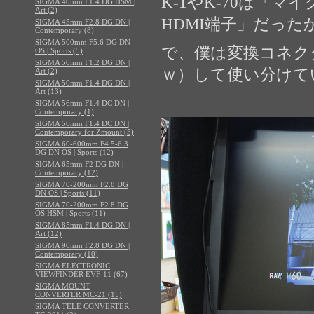
K-1やK-70は「マ
SIGMA 40mm F1.4 DG HSM |
Art (2)
HDMI端子」だった
SIGMA 45mm F2.8 DG DN |
Contemporary (8)
SIGMA 500mm F5.6 DG DN
で、僕は変換コネク
OS | Sports (5)
SIGMA 50mm F1.2 DG DN |
ｗ）して使い分けて
Art (2)
SIGMA 50mm F1.4 DG DN |
Art (13)
SIGMA 56mm F1.4 DC DN |
Contemporary (1)
SIGMA 56mm F1.4 DC DN |
Contemporary for Zmount (5)
SIGMA 60-600mm F4.5-6.3
DG DN OS | Sports (12)
SIGMA 65mm F2 DG DN |
Contemporary (12)
SIGMA 70-200mm F2.8 DG
DN OS | Sports (11)
SIGMA 70-200mm F2.8 DG
OS HSM | Sports (11)
SIGMA 85mm F1.4 DG DN |
Art (12)
SIGMA 90mm F2.8 DG DN |
Contemporary (10)
SIGMA ELECTRONIC
VIEWFINDER EVF-11 (67)
SIGMA MOUNT
CONVERTER MC-21 (15)
SIGMA TELE CONVERTER