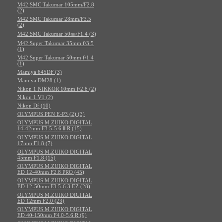
M42 SMC Takumar 105mm/F2.8
(2)
M42 SMC Takumar 28mm/F3.5
(2)
M42 SMC Takumar 50㎜/F1.4 (3)
M42 Super Takumar 35mm f/3.5
(1)
M42 Super Takumar 50mm f/1.4
(1)
Mamiya 645DF (3)
Mamiya DM28 (1)
Nikon 1 NIKKOR 10mm f/2.8 (2)
Nikon 1 V1 (2)
Nikon Df (10)
OLYMPUS PEN E-P3 (2) (3)
OLYMPUS M.ZUIKO DIGITAL
14-42mm F3.5-5.6 Ⅱ R (15)
OLYMPUS M.ZUIKO DIGITAL
17mm F1.8 (7)
OLYMPUS M.ZUIKO DIGITAL
45mm F1.8 (15)
OLYMPUS M.ZUIKO DIGITAL
ED 12-40mm F2.8 PRO (45)
OLYMPUS M.ZUIKO DIGITAL
ED 12-50mm F3.5-6.3 EZ (28)
OLYMPUS M.ZUIKO DIGITAL
ED 12mm F2.0 (23)
OLYMPUS M.ZUIKO DIGITAL
ED 40-150mm F4.0-5.6 R (9)