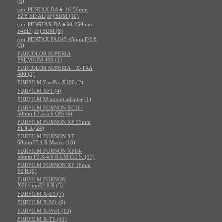
(6)
smc PENTAX DA★ 16-50mm
F2.8 ED AL[IF] SDM (10)
smc PENRTAX DA★60-250mm
F4ED [IF] SDM (8)
smc PENTAX FA 645 45mm F/2.8
(5)
FUJICOLOR SUPERIA
PREMIUM 400 (1)
FUJICOLOR SUPERIA X-TRA
400 (1)
FUJIFILM FinePix X100 (2)
FUJIFILM XF1 (4)
FUJIFILM M.mount adapter (1)
FUJIFILM FUJINON XC16-
50mm F3.5-5.6 OIS (6)
FUJIFILM FUJINON XF 35mm
F1.4 R (24)
FUJIFILM FUJINON XF
60mmF2.4 R Macro (16)
FUJIFILM FUJINON XF18-
55mm F2.8-4.0 R LM O.I.S. (17)
FUJIFILM FUJINON XF 18mm
F2 R (9)
FUJIFILM FUJINON
XF14mmF2.8 R (5)
FUJIFILM X-E1 (7)
FUJIFILM X-M1 (6)
FUJIFILM X-Pro1 (13)
FUJIFILM X-T1 (41)