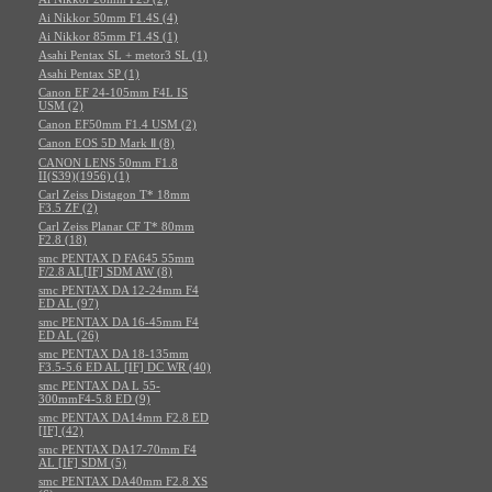
Ai Nikkor 50mm F1.4S (4)
Ai Nikkor 85mm F1.4S (1)
Asahi Pentax SL + metor3 SL (1)
Asahi Pentax SP (1)
Canon EF 24-105mm F4L IS
USM (2)
Canon EF50mm F1.4 USM (2)
Canon EOS 5D Mark Ⅱ (8)
CANON LENS 50mm F1.8
II(S39)(1956) (1)
Carl Zeiss Distagon T* 18mm
F3.5 ZF (2)
Carl Zeiss Planar CF T* 80mm
F2.8 (18)
smc PENTAX D FA645 55mm
F/2.8 AL[IF] SDM AW (8)
smc PENTAX DA 12-24mm F4
ED AL (97)
smc PENTAX DA 16-45mm F4
ED AL (26)
smc PENTAX DA 18-135mm
F3.5-5.6 ED AL [IF] DC WR (40)
smc PENTAX DA L 55-
300mmF4-5.8 ED (9)
smc PENTAX DA14mm F2.8 ED
[IF] (42)
smc PENTAX DA17-70mm F4
AL [IF] SDM (5)
smc PENTAX DA40mm F2.8 XS