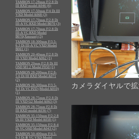
TAMRON 17-28mm F/2.8 Di
III RXD model A046 (6)
TAMRON 17-50mm F/4 Di III
VXD Model A068 (3)
TAMRON 17-70mm F/2.8 Di
III-A VC RXD Model B070 (3)
TAMRON 17-70mm F/2.8 Di
III-A VC RXD Model
B070(Xmount) (3)
TAMRON 18-300mm F/3.5-
6.3 Di III-A VC VXD Model
B061 (1)
TAMRON 20-40mm F/2.8 Di
III VXD Model A062 (1)
TAMRON 20mm F/2.8 Di III
OSD M1:2 Model F050 (1)
TAMRON 28-200mm F/2.8-
5.6 Di III RXD Model A071
(2)
カメラダイヤルで拡
TAMRON 28-300mm F/3.5-
6.3 Di VC PZD (Model A010)
(1)
TAMRON 28-75mm F/2.8 Di
III VXD G2 Model A063 (3)
TAMRON 28-75mm F2.8 Di
III RXD model A036 (7)
TAMRON 35-150mm F/2-2.8
Di III VXD Model A058 (1)
TAMRON 35-150mm F/2.8-4
Di VC OSD Model A043 (2)
TAMRON 50-400mm F/4.5-
6.3 Di Ⅲ VC VXD Model