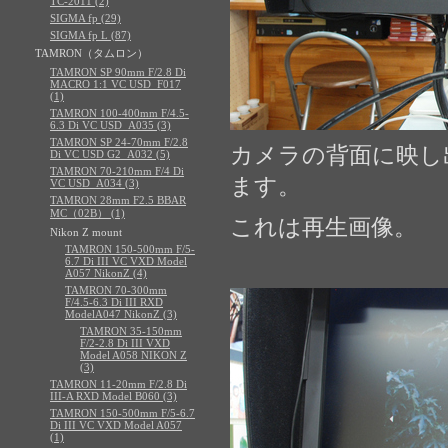
TC-2011 (2)
SIGMA fp (29)
SIGMA fp L (87)
TAMRON（タムロン）
TAMRON SP 90mm F/2.8 Di
MACRO 1:1 VC USD_F017
(1)
TAMRON 100-400mm F/4.5-
6.3 Di VC USD_A035 (3)
TAMRON SP 24-70mm F/2.8
カメラの背面に映し
Di VC USD G2_A032 (5)
TAMRON 70-210mm F/4 Di
ます。
VC USD_A034 (3)
TAMRON 28mm F2.5 BBAR
MC（02B） (1)
これは再生画像。
Nikon Z mount
TAMRON 150-500mm F/5-
6.7 Di III VC VXD Model
A057 NikonZ (4)
TAMRON 70-300mm
F/4.5-6.3 Di III RXD
ModelA047 NikonZ (3)
TAMRON 35-150mm
F/2-2.8 Di III VXD
Model A058 NIKON Z
(3)
TAMRON 11-20mm F/2.8 Di
III-A RXD Model B060 (3)
TAMRON 150-500mm F/5-6.7
Di III VC VXD Model A057
(1)