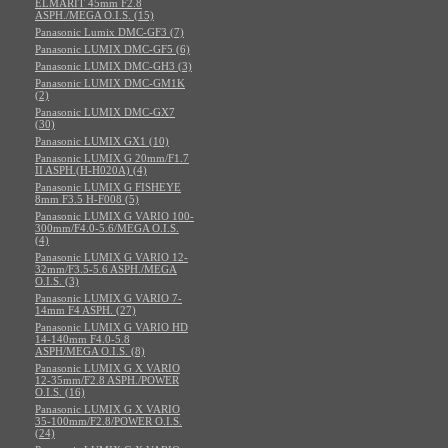
ELMARIT 45mm F2.8
ASPH./MEGA O.I.S. (15)
Panasonic Lumix DMC-GF3 (7)
Panasonic LUMIX DMC-GF5 (6)
Panasonic LUMIX DMC-GH3 (3)
Panasonic LUMIX DMC-GM1K
(2)
Panasonic LUMIX DMC-GX7
(30)
Panasonic LUMIX GX1 (10)
Panasonic LUMIX G 20mm/F1.7
II ASPH.(H-H020A) (4)
Panasonic LUMIX G FISHEYE
8mm F3.5 H-F008 (5)
Panasonic LUMIX G VARIO 100-
300mm/F4.0-5.6/MEGA O.I.S.
(4)
Panasonic LUMIX G VARIO 12-
32mm/F3.5-5.6 ASPH./MEGA
O.I.S. (3)
Panasonic LUMIX G VARIO 7-
14mm F4 ASPH. (27)
Panasonic LUMIX G VARIO HD
14-140mm F4.0-5.8
ASPH/MEGA O.I.S. (8)
Panasonic LUMIX G X VARIO
12-35mm/F2.8 ASPH./POWER
O.I.S. (16)
Panasonic LUMIX G X VARIO
35-100mm/F2.8/POWER O.I.S.
(24)