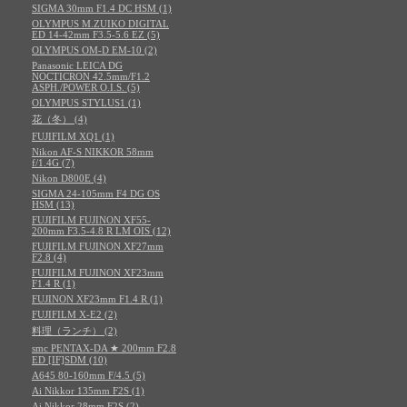
SIGMA 30mm F1.4 DC HSM (1)
OLYMPUS M.ZUIKO DIGITAL
ED 14-42mm F3.5-5.6 EZ (5)
OLYMPUS OM-D EM-10 (2)
Panasonic LEICA DG
NOCTICRON 42.5mm/F1.2
ASPH./POWER O.I.S. (5)
OLYMPUS STYLUS1 (1)
花（冬） (4)
FUJIFILM XQ1 (1)
Nikon AF-S NIKKOR 58mm
f/1.4G (7)
Nikon D800E (4)
SIGMA 24-105mm F4 DG OS
HSM (13)
FUJIFILM FUJINON XF55-
200mm F3.5-4.8 R LM OIS (12)
FUJIFILM FUJINON XF27mm
F2.8 (4)
FUJIFILM FUJINON XF23mm
F1.4 R (1)
FUJINON XF23mm F1.4 R (1)
FUJIFILM X-E2 (2)
料理（ランチ） (2)
smc PENTAX-DA ★ 200mm F2.8
ED [IF]SDM (10)
A645 80-160mm F/4.5 (5)
Ai Nikkor 135mm F2S (1)
Ai Nikkor 28mm F2S (2)