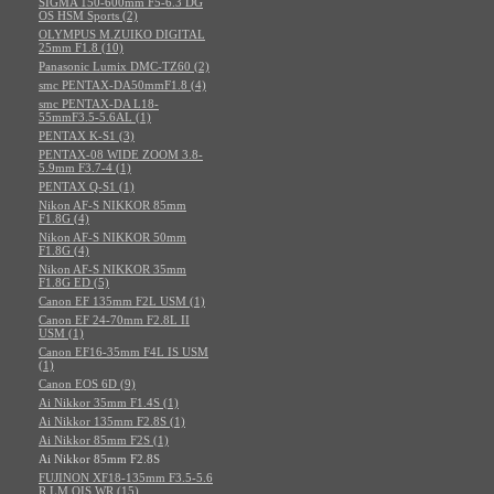
SIGMA 150-600mm F5-6.3 DG
OS HSM Sports (2)
OLYMPUS M.ZUIKO DIGITAL
25mm F1.8 (10)
Panasonic Lumix DMC-TZ60 (2)
smc PENTAX-DA50mmF1.8 (4)
smc PENTAX-DA L18-
55mmF3.5-5.6AL (1)
PENTAX K-S1 (3)
PENTAX-08 WIDE ZOOM 3.8-
5.9mm F3.7-4 (1)
PENTAX Q-S1 (1)
Nikon AF-S NIKKOR 85mm
F1.8G (4)
Nikon AF-S NIKKOR 50mm
F1.8G (4)
Nikon AF-S NIKKOR 35mm
F1.8G ED (5)
Canon EF 135mm F2L USM (1)
Canon EF 24-70mm F2.8L II
USM (1)
Canon EF16-35mm F4L IS USM
(1)
Canon EOS 6D (9)
Ai Nikkor 35mm F1.4S (1)
Ai Nikkor 135mm F2.8S (1)
Ai Nikkor 85mm F2S (1)
Ai Nikkor 85mm F2.8S
FUJINON XF18-135mm F3.5-5.6
R LM OIS WR (15)