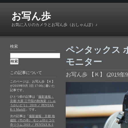
お写ん歩
お気に入りのカメラとお写ん歩（おしゃんぽ）♪
検索
ペンタックス 
モニター
この記事について
お写ん歩 【Ｋ】
(
2019年9
このページは、お写ん歩 【Ｋ】
が2019年9月 3日 17:00に書いた
記事です。
ひとつ前の記事は「
撮影速報：
京都 大原 三千院の秋海棠（しゅ
うかいどう） 2019 ／ PENTAX
K-1 MarkII
」です。
次の記事は「
撮影速報：京都 地
蔵院（竹の寺） モシュ印とコケ
寺リウム 2019 ／ PENTAX K-1