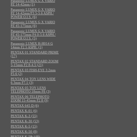
Panasonic LUMIX G X VARIO
PZ 14-42mm (1)
Panasonic LUMIX G X VARIO
PZ 14-42mm/F3.5-5.6 ASPH./
POWER O.I.S. (6)
Panasonic LUMIX G X VARIO
PZ 45-175mm (6)
Panasonic LUMIX G X VARIO
PZ 45-175mm F4.0-5.6 ASPH./
POWER O.I.S. (5)
Panasonic LUMIX H-H014 G
14mm F2.5 ASPH. (1)
PENTAX 01 STANDARD PRIME
(17)
PENTAX 02 STANDARD ZOOM
5-15mm F2.8-4.5 (21)
PENTAX 03 FISH-EYE 3.2mm
F5.6 (2)
PENTAX 04 TOY LENS WIDE
6.3mm F7.1 (3)
PENTAX 05 TOY LENS
TELEPHOTO 18mm F8 (3)
PENTAX 06 TELEPHOTO
ZOOM 15-45mm F2.8 (9)
PENTAX 645 D (6)
PENTAX K-01 (6)
PENTAX K-3 (55)
PENTAX K-30 (53)
PENTAX K-5 (15)
PENTAX K-50 (8)
PENTAX K-5Ⅱs (48)