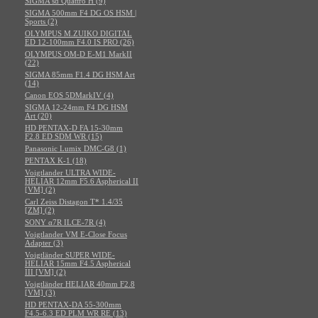
SIGMA sd Quattro H (9)
SIGMA 500mm F4 DG OS HSM |
Sports (2)
OLYMPUS M.ZUIKO DIGITAL
ED 12-100mm F4.0 IS PRO (26)
OLYMPUS OM-D E-M1 MarkII
(22)
SIGMA 85mm F1.4 DG HSM Art
(14)
Canon EOS 5DMarkIV (4)
SIGMA 12-24mm F4 DG HSM
Art (20)
HD PENTAX-D FA 15-30mm
F2.8 ED SDM WR (15)
Panasonic Lumix DMC-G8 (1)
PENTAX K-1 (18)
Voigtlander ULTRA WIDE-
HELIAR 12mm F5.6 Aspherical II
[VM] (2)
Carl Zeiss Distagon T* 1.4/35
[ZM] (2)
SONY α7R ILCE-7R (4)
Voigtlander VM E-Close Focus
Adapter (3)
Voigtländer SUPER WIDE-
HELIAR 15mm F4.5 Aspherical
III [VM] (2)
Voigtländer HELIAR 40mm F2.8
[VM] (3)
HD PENTAX-DA 55-300mm
F4.5-6.3 ED PLM WR RE (13)