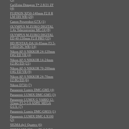
CarlZeiss Distagon T* 2.8/21 ZF
(4)
FUJINON XF50-140mm F2.8 R
LM OIS WR (20)
Canon Powershot G7X (1)
OLYMPUS M.ZUIKO DIGITAL
1.4x Teleconverter MC-14 (8)
OLYMPUS M.ZUIKO DIGITAL
ED 40-150mm F2.8 PRO (33)
HD PENTAX-DA 16-85mm F3.5-
5.6ED DC WR (14)
Nikon AF-S NIKKOR 24-120mm
F4G ED VR (4)
Nikon AF-S NIKKOR 14-24mm
f/2.8G ED (21)
Nikon AF-S NIKKOR 70-200mm
f/4G ED VR (9)
Nikon AF-S NIKKOR 24-70mm
f/2.8G ED (6)
Nikon D750 (7)
Panasonic Lumix DMC-GM5 (4)
Panasonic LUMIX DMC-GM5 (3)
Panasonic LUMIX G VARIO 12-
32mm F3.5-5.6 ASPH. MEGA
O.I.S. (7)
Panasonic Lumix DMC-GM1S (1)
Panasonic LUMIX DMC-LX100
(2)
SIGMA dp1 Quattro (6)