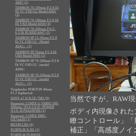
A067 (2)
TAMRON 70-180mm F/2.8 Di
III VC VXD G2 Model A065
(4)
TAMRON 70-180mm F/2.8 Di
III VXD Model A056 (4)
TAMRON 70-300mm F/4.5-
6.3 Di III RXD A047 (2)
TAMRON SP 15-30mm F/2.8
Di VC USD G2（Model
A041） (2)
TAMRON SP 35mm F/1.4 Di
USD Model F045 (2)
TAMRON SP 70-200mm F/2.8
Di VC USD G2（model
A009）
TAMRON SP 70-200mm F/2.8
Di VC USD G2（model
A025） (2)
Voigtlander NOKTON 40mm
F1.2 Aspherical
当然ですが、RAW
SONY α7 II ILCE-7M2 (9)
Panasonic LUMIX G VARIO 100-
300mm / F4.0-5.6 II / POWER
ボディ内現像された
O.I.S. H-FSA100300 (1)
Panasonic LUMIX DMC-
瞭コントロール」「
GX7mkIII (1)
RICOH CX6 (4)
補正」「高感度ノイ
FUJIFILM X-H1 (2)
FUJIFILM FUJINON