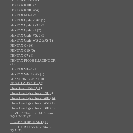
PENTAX K10D (3)
PENTAX K20D (84)
PENTAX MX-1 (9)
PENTAX Optio 750Z (1)
PENTAX Optio RZ18 (3)
PENTAX Optio S1 (2)
PENTAX Optio VS20 (3)
PENTAX Optio WG-2 GPS (1)
PENTAX Q (18)
PENTAX Q10 (3)
PENTAX Q7 (8)
PENTAX RICOH IMAGING GR
(1)
PENTAX WG-3 (1)
PENTAX WG-3 GPS (1)
PHASE ONE 645 AF-HB
MOUNT ADAPTER (7)
Phase One 645DF (11)
Phase One digital back P20 (6)
Phase One digital back P40+ (14)
Phase One digital back P45+ (1)
Phase One digital back P30+ (8)
REVUENON-SPECIAL 35mm
F/2.8(M42) (2)
RICOH GR DIGITAL Ⅱ (1)
RICOH GR LENS A12 28mm
F2.5 (5)