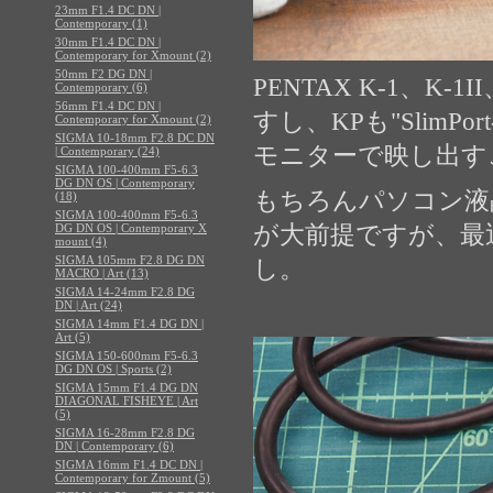
23mm F1.4 DC DN |
Contemporary (1)
30mm F1.4 DC DN |
Contemporary for Xmount (2)
50mm F2 DG DN |
PENTAX K-1、K-
Contemporary (6)
56mm F1.4 DC DN |
すし、KPも"Slim
Contemporary for Xmount (2)
SIGMA 10-18mm F2.8 DC DN
モニターで映し出す
| Contemporary (24)
SIGMA 100-400mm F5-6.3
DG DN OS | Contemporary
もちろんパソコン液
(18)
SIGMA 100-400mm F5-6.3
DG DN OS | Contemporary X
が大前提ですが、最
mount (4)
SIGMA 105mm F2.8 DG DN
し。
MACRO | Art (13)
SIGMA 14-24mm F2.8 DG
DN | Art (24)
SIGMA 14mm F1.4 DG DN |
Art (5)
SIGMA 150-600mm F5-6.3
DG DN OS | Sports (2)
SIGMA 15mm F1.4 DG DN
DIAGONAL FISHEYE | Art
(5)
SIGMA 16-28mm F2.8 DG
DN | Contemporary (6)
SIGMA 16mm F1.4 DC DN |
Contemporary for Zmount (5)