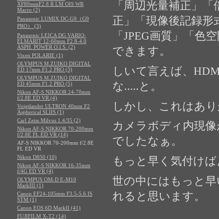
「周辺光量補正」「
XF80mmF2.8 R LM OIS WR
Macro (2)
正」「現像後記録形
Panasonic LUMIX DC-G9（G9
PRO） (3)
「JPEG画質」「
Panasonic LEICA DG VARIO-
ELMARIT 12-60mm F2.8-4.0
ASPH. POWER O.I.S. (2)
できます。
Vixen POLARIE (1)
OLYMPUS M.ZUIKO DIGITAL
しいて言えば、HD
ED 17mm F1.2 PRO (3)
OLYMPUS M.ZUIKO DIGITAL
な.....と。
ED 45mm F1.2 PRO (5)
Nikon AF-S NIKKOR 24-70mm
f/2.8E ED VR (4)
しかし、これはあり
Voigtlander ULTRON 40mm F2
Aspherical SLIIS (1)
Carl Zeiss Milvus 1.4/35 (2)
カメラボディ内現像
Nikon AF-S NIKKOR 70-200mm
f/2.8E FL ED VR (14)
でしたなぁ。
AF-S NIKKOR 70-200mm f/2.8E
FL ED VR
Nikon D850 (10)
もっと早く気付けば
Nikon AF-S NIKKOR 16-35mm
f/4G ED VR (4)
世の中にはもっと早
OLYMPUS OM-D E-M10
MarkIII (1)
れると思います。
Canon EF24-105mm F3.5-5.6 IS
STM (1)
Canon EOS 6D MarkII (41)
FUJIFILM X-T2 (14)