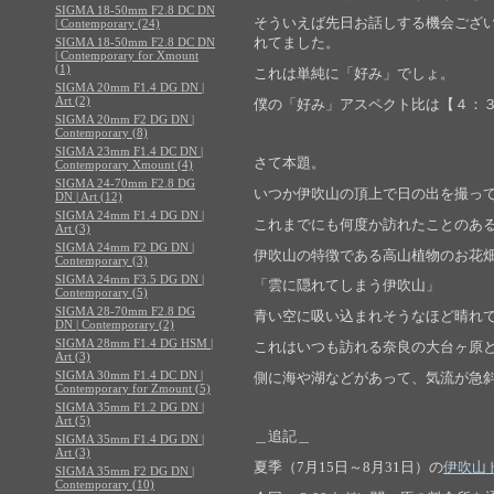
SIGMA 18-50mm F2.8 DC DN
そういえば先日お話しする機会ござ
| Contemporary (24)
れてました。
SIGMA 18-50mm F2.8 DC DN
| Contemporary for Xmount
(1)
これは単純に「好み」でしょ。
SIGMA 20mm F1.4 DG DN |
Art (2)
僕の「好み」アスペクト比は【４：
SIGMA 20mm F2 DG DN |
Contemporary (8)
SIGMA 23mm F1.4 DC DN |
さて本題。
Contemporary Xmount (4)
SIGMA 24-70mm F2.8 DG
いつか伊吹山の頂上で日の出を撮っ
DN | Art (12)
SIGMA 24mm F1.4 DG DN |
これまでにも何度か訪れたことのあ
Art (3)
SIGMA 24mm F2 DG DN |
伊吹山の特徴である高山植物のお花
Contemporary (3)
SIGMA 24mm F3.5 DG DN |
「雲に隠れてしまう伊吹山」
Contemporary (5)
SIGMA 28-70mm F2.8 DG
青い空に吸い込まれそうなほど晴れ
DN | Contemporary (2)
SIGMA 28mm F1.4 DG HSM |
これはいつも訪れる奈良の大台ヶ原
Art (3)
SIGMA 30mm F1.4 DC DN |
側に海や湖などがあって、気流が急
Contemporary for Zmount (5)
SIGMA 35mm F1.2 DG DN |
Art (5)
＿追記＿
SIGMA 35mm F1.4 DG DN |
Art (3)
夏季（7月15日～8月31日）の
伊吹山
SIGMA 35mm F2 DG DN |
Contemporary (10)