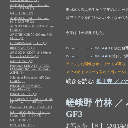
AF-P DX NIKKOR 10-20mm
f/4.5-5.6G VR (2)
東日本大震災発生から半年のニュー
Nikon D5600 (2)
音声マイクを向けられた小さな子供
AF-P DX NIKKOR 18-55mm
f/3.5-5.6G VR (2)
AF-S DX Micro NIKKOR 40mm
F2.8G (1)
今夜は月が綺麗でした。
AF-S NIKKOR 70-200mm F4G
ED VR (3)
OLYMPUS Tough TG-5 (1)
RICOH WG-50 (1)
Panasonic Lumix DMC-
GF3
と供に
お
AF-S DX NIKKOR 18-140mm
Panasonic Lumix DMC-
GF3
の詳しは
f/3.5-5.6G ED VR (1)
Nikon D7500 (2)
アップした画像は全てリサイズ済み
Panasonic LEICA DG VARIO-
ELMARIT 8-18mm / F2.8-4.0
マウスポインターを重ねて指マーク
ASPH. (1)
Schneider Kreuznach AF80mm
続きを読む:
祇王寺 ／ パ
F2.8LS (2)
PHASE ONE IQ3 80MP
DigitalBack (2)
PHASE ONE XF (2)
OLYMPUS M.ZUIKO DIGITAL
嵯峨野 竹林 ／
ED 25mm F1.2 PRO (6)
Panasonic LUMIX DC-GH5 (1)
GF3
Nikon AF-S DX NIKKOR 16-
80mm f/2.8-4E ED VR (4)
Nikon D500 (3)
お写ん歩 【Ｋ】
(
2011年9
PENTAX KP (18)