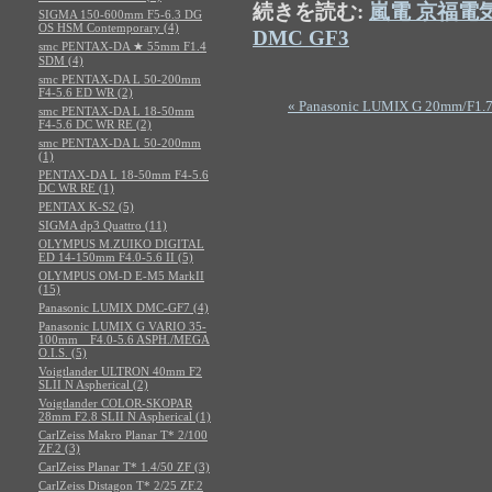
続きを読む:
嵐電 京福電
SIGMA 150-600mm F5-6.3 DG
OS HSM Contemporary (4)
DMC GF3
smc PENTAX-DA ★ 55mm F1.4
SDM (4)
smc PENTAX-DA L 50-200mm
F4-5.6 ED WR (2)
« Panasonic LUMIX G 20mm/F1.7
smc PENTAX-DA L 18-50mm
F4-5.6 DC WR RE (2)
smc PENTAX-DA L 50-200mm
(1)
PENTAX-DA L 18-50mm F4-5.6
DC WR RE (1)
PENTAX K-S2 (5)
SIGMA dp3 Quattro (11)
OLYMPUS M.ZUIKO DIGITAL
ED 14-150mm F4.0-5.6 II (5)
OLYMPUS OM-D E-M5 MarkII
(15)
Panasonic LUMIX DMC-GF7 (4)
Panasonic LUMIX G VARIO 35-
100mm F4.0-5.6 ASPH./MEGA
O.I.S. (5)
Voigtlander ULTRON 40mm F2
SLII N Aspherical (2)
Voigtlander COLOR-SKOPAR
28mm F2.8 SLII N Aspherical (1)
CarlZeiss Makro Planar T* 2/100
ZF.2 (3)
CarlZeiss Planar T* 1.4/50 ZF (3)
CarlZeiss Distagon T* 2/25 ZF.2