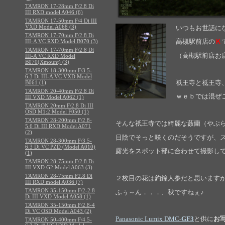
TAMRON 17-28mm F/2.8 Di
III RXD model A046 (6)
TAMRON 17-50mm F/4 Di III
VXD Model A068 (3)
いつもお世話に
TAMRON 17-70mm F/2.8 Di
高槻駅前
店の
Ｋ
III-A VC RXD Model B070 (3)
TAMRON 17-70mm F/2.8 Di
（高槻駅前店お
III-A VC RXD Model
B070(Xmount) (3)
TAMRON 18-300mm F/3.5-
6.3 Di III-A VC VXD Model
祇王寺と祗王寺
B061 (1)
TAMRON 20-40mm F/2.8 Di
ｗｅｂでは混ぜ
III VXD Model A062 (1)
TAMRON 20mm F/2.8 Di III
OSD M1:2 Model F050 (1)
TAMRON 28-200mm F/2.8-
そんな祇王寺では綺麗な藪蘭（やぶ
5.6 Di III RXD Model A071
(2)
日陰でそっと咲くのだそうですが、
TAMRON 28-300mm F/3.5-
6.3 Di VC PZD (Model A010)
露光をスポット部に合わせて撮影し
(1)
TAMRON 28-75mm F/2.8 Di
III VXD G2 Model A063 (3)
TAMRON 28-75mm F2.8 Di
２枚目の花は釣鐘人参だと思います
III RXD model A036 (7)
TAMRON 35-150mm F/2-2.8
ふぅ～ん．．．、秋ですねぇ♪
Di III VXD Model A058 (1)
TAMRON 35-150mm F/2.8-4
Di VC OSD Model A043 (2)
Panasonic Lumix DMC-
GF3
と供に
お
TAMRON 50-400mm F/4.5-