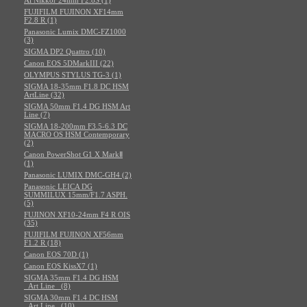
FUJIFILM FUJINON XF14mm
F2.8 R (1)
Panasonic Lumix DMC-FZ1000
(3)
SIGMA DP2 Quattro (10)
Canon EOS 5DMarkIII (22)
OLYMPUS STYLUS TG-3 (1)
SIGMA 18-35mm F1.8 DC HSM
ArtLine (32)
SIGMA 50mm F1.4 DG HSM Art
Line (7)
SIGMA 18-200mm F3.5-6.3 DC
MACRO OS HSM Contemporary
(2)
Canon PowerShot G1 X MarkⅡ
(1)
Panasonic LUMIX DMC-GH4 (2)
Panasonic LEICA DG
SUMMILUX 15mm/F1.7 ASPH.
(5)
FUJINON XF10-24mm F4 R OIS
(35)
FUJIFILM FUJINON XF56mm
F1.2 R (18)
Canon EOS 70D (1)
Canon EOS KissX7 (1)
SIGMA 35mm F1.4 DG HSM
_Art Line_ (8)
SIGMA 30mm F1.4 DC HSM
_Art Line_ (10)