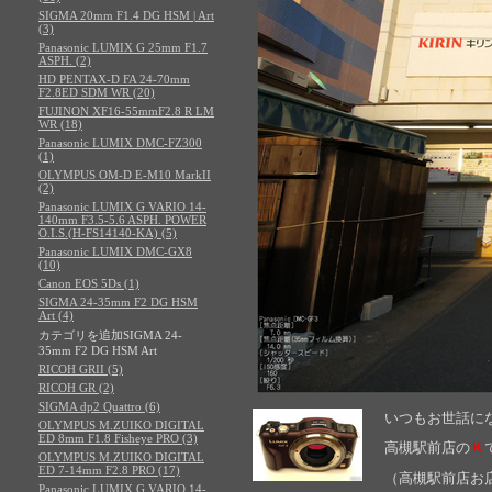
SIGMA 20mm F1.4 DG HSM | Art
(3)
Panasonic LUMIX G 25mm F1.7
ASPH. (2)
HD PENTAX-D FA 24-70mm
F2.8ED SDM WR (20)
FUJINON XF16-55mmF2.8 R LM
WR (18)
Panasonic LUMIX DMC-FZ300
(1)
OLYMPUS OM-D E-M10 MarkII
(2)
Panasonic LUMIX G VARIO 14-
140mm F3.5-5.6 ASPH. POWER
O.I.S.(H-FS14140-KA) (5)
Panasonic LUMIX DMC-GX8
(10)
Canon EOS 5Ds (1)
SIGMA 24-35mm F2 DG HSM
Art (4)
カテゴリを追加SIGMA 24-
35mm F2 DG HSM Art
RICOH GRII (5)
RICOH GR (2)
SIGMA dp2 Quattro (6)
いつもお世話に
OLYMPUS M.ZUIKO DIGITAL
ED 8mm F1.8 Fisheye PRO (3)
高槻駅前
店の
Ｋ
OLYMPUS M.ZUIKO DIGITAL
ED 7-14mm F2.8 PRO (17)
（高槻駅前店お
Panasonic LUMIX G VARIO 14-