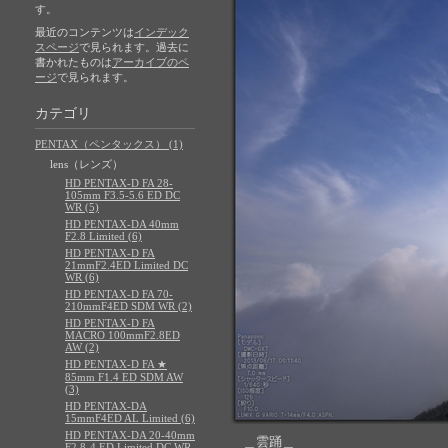
す。
最近のコンテンツは
インデック
スページ
で見られます。過去に
書かれたものは
アーカイブのペ
ージ
で見られます。
カテゴリ
PENTAX（ペンタックス） (1)
lens（レンズ）
HD PENTAX-D FA 28-
105mm F3.5-5.6 ED DC
WR (5)
HD PENTAX-DA 40mm
F2.8 Limited (6)
HD PENTAX-D FA
21mmF2.4ED Limited DC
WR (6)
HD PENTAX-D FA 70-
210mmF4ED SDM WR (2)
HD PENTAX-D FA
MACRO 100mmF2.8ED
AW (2)
HD PENTAX-D FA ★
85mm F1.4 ED SDM AW
(3)
HD PENTAX-DA
15mmF4ED AL Limited (6)
HD PENTAX-DA 20-40mm
＿雲踊＿
F2.8-4 ED Limited DC WR