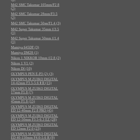
M42 SMC Takumar 105mm/F2.8
(2)
M42 SMC Takumar 28mm/F3.5
(2)
M42 SMC Takumar 50㎜/F1.4 (3)
M42 Super Takumar 35mm f/3.5
(1)
M42 Super Takumar 50mm f/1.4
(1)
Mamiya 645DF (3)
Mamiya DM28 (1)
Nikon 1 NIKKOR 10mm f/2.8 (2)
Nikon 1 V1 (2)
Nikon Df (10)
OLYMPUS PEN E-P3 (2) (3)
OLYMPUS M.ZUIKO DIGITAL
14-42mm F3.5-5.6 Ⅱ R (15)
OLYMPUS M.ZUIKO DIGITAL
17mm F1.8 (7)
OLYMPUS M.ZUIKO DIGITAL
45mm F1.8 (15)
OLYMPUS M.ZUIKO DIGITAL
ED 12-40mm F2.8 PRO (45)
OLYMPUS M.ZUIKO DIGITAL
ED 12-50mm F3.5-6.3 EZ (28)
OLYMPUS M.ZUIKO DIGITAL
ED 12mm F2.0 (23)
OLYMPUS M.ZUIKO DIGITAL
ED 40-150mm F4.0-5.6 R (9)