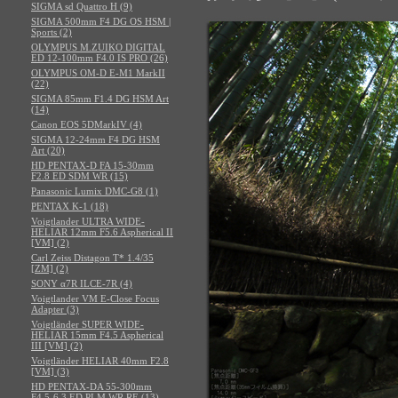
SIGMA sd Quattro H (9)
SIGMA 500mm F4 DG OS HSM |
Sports (2)
OLYMPUS M.ZUIKO DIGITAL
ED 12-100mm F4.0 IS PRO (26)
OLYMPUS OM-D E-M1 MarkII
(22)
SIGMA 85mm F1.4 DG HSM Art
(14)
Canon EOS 5DMarkIV (4)
SIGMA 12-24mm F4 DG HSM
Art (20)
HD PENTAX-D FA 15-30mm
F2.8 ED SDM WR (15)
Panasonic Lumix DMC-G8 (1)
PENTAX K-1 (18)
Voigtlander ULTRA WIDE-
HELIAR 12mm F5.6 Aspherical II
[VM] (2)
Carl Zeiss Distagon T* 1.4/35
[ZM] (2)
SONY α7R ILCE-7R (4)
Voigtlander VM E-Close Focus
Adapter (3)
Voigtländer SUPER WIDE-
HELIAR 15mm F4.5 Aspherical
III [VM] (2)
Voigtländer HELIAR 40mm F2.8
[VM] (3)
HD PENTAX-DA 55-300mm
F4.5-6.3 ED PLM WR RE (13)