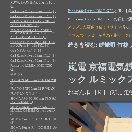
KOWA PROMINAR 8.5mm F2.8
(6)
Panasonic Lumix DMC-
GF3
と供に
お
Carl Zeiss Milvus 85mm F1.4 (1)
Carl Zeiss Milvus 35mm F2.0 (1)
Panasonic Lumix DMC-
GF3
の詳しは
HD PENTAX-D FA★70-200mm
F2.8ED DC AW (26)
アップした画像は全てリサイズ済み
Panasonic LEICA DG VARIO-
ELMAR 100-400mm / F4.0-6.3
マウスポインターを重ねて指マーク
ASPH. / POWER O.I.S. (1)
OLYMPUS M.ZUIKO DIGITAL
続きを読む:
嵯峨野 竹林 
ED 300mm F4.0 IS PRO (4)
OLYMPUS PEN-F (14)
Carl Zeiss Milvus 21mm F2.8 (1)
Carl Zeiss Milvus 50mm F1.4 (1)
嵐電 京福電気鉄
Panasonic LUMIX DMC-TZ85
(1)
朝景 (9)
ック ルミックス 
FUJINON XF90mmF2 R LM WR
(8)
FUJINON XF35mmF2 R WR (5)
お写ん歩 【Ｋ】
(
2011年9
FUJIFILM X-T10 (4)
SIGMA APO 50-500mm F4.5-6.3
DG OS HSM (1)
SIGMA 18-300mm F3.5-6.3 DC
MACRO OS HSM Contemporary
(2)
SIGMA 85mm F1.4 EX DG HSM
(3)
SIGMA 50mm F1.4 DG HSM | Art
(11)