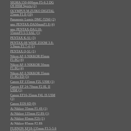
SIGMA 150-600mm F5-6.3 DG
OS HSM Sports (2)
OLYMPUS M.ZUIKO DIGITAL
25mm F1.8 (10)
Panasonic Lumix DMC-TZ60 (2)
smc PENTAX-DA50mmF1.8 (4)
smc PENTAX-DA L18-
55mmF3.5-5.6AL (1)
PENTAX K-S1 (3)
PENTAX-08 WIDE ZOOM 3.8-
5.9mm F3.7-4 (1)
PENTAX Q-S1 (1)
Nikon AF-S NIKKOR 85mm
F1.8G (4)
Nikon AF-S NIKKOR 50mm
F1.8G (4)
Nikon AF-S NIKKOR 35mm
F1.8G ED (5)
Canon EF 135mm F2L USM (1)
Canon EF 24-70mm F2.8L II
USM (1)
Canon EF16-35mm F4L IS USM
(1)
Canon EOS 6D (9)
Ai Nikkor 35mm F1.4S (1)
Ai Nikkor 135mm F2.8S (1)
Ai Nikkor 85mm F2S (1)
Ai Nikkor 85mm F2.8S
FUJINON XF18-135mm F3.5-5.6