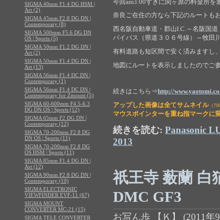
今回am3:00すぎに関ヶ原の料金
SIGMA 40mm F1.4 DG HSM |
Art (2)
奈良ご在住の方なら下記のルートも
SIGMA 45mm F2.8 DG DN |
Contemporary (8)
西名阪自動車道・郡山I.C.～名阪国
SIGMA 500mm F5.6 DG DN
バイパス（県道３０６号線）～牧田
OS | Sports (5)
SIGMA 50mm F1.2 DG DN |
有料道路も短区間で安く済みますし
Art (2)
SIGMA 50mm F1.4 DG DN |
地図にルートを表示しましたのでご参考ま
Art (13)
SIGMA 56mm F1.4 DC DN |
Contemporary (1)
SIGMA 56mm F1.4 DC DN |
続きはこちら⇒
http://www.yaotomi.c
Contemporary for Zmount (5)
SIGMA 60-600mm F4.5-6.3
アップした画像は全てサムネイル
（7
DG DN OS | Sports (12)
マ
ウスポインターを重ね指マークに
SIGMA 65mm F2 DG DN |
Contemporary (12)
続きを読む:
Panasonic
SIGMA 70-200mm F2.8 DG
DN OS | Sports (11)
2013
SIGMA 70-200mm F2.8 DG
OS HSM | Sports (11)
SIGMA 85mm F1.4 DG DN |
Art (12)
祇王寺 薮蘭 白
SIGMA 90mm F2.8 DG DN |
Contemporary (10)
SIGMA ELECTRONIC
DMC GF3
VIEWFINDER EVF-11 (67)
SIGMA MOUNT
CONVERTER MC-21 (15)
お写ん歩 【Ｋ】
(
2011年9
SIGMA TELE CONVERTER