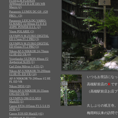
FUJIFILM FUJINON
XF80mmF2.8 R LM OIS WR
Macro (2)
Panasonic LUMIX DC-G9（G9
PRO） (3)
Panasonic LEICA DG VARIO-
ELMARIT 12-60mm F2.8-4.0
ASPH. POWER O.I.S. (2)
Vixen POLARIE (1)
OLYMPUS M.ZUIKO DIGITAL
ED 17mm F1.2 PRO (3)
OLYMPUS M.ZUIKO DIGITAL
ED 45mm F1.2 PRO (5)
Nikon AF-S NIKKOR 24-70mm
f/2.8E ED VR (4)
Voigtlander ULTRON 40mm F2
Aspherical SLIIS (1)
Carl Zeiss Milvus 1.4/35 (2)
Nikon AF-S NIKKOR 70-200mm
f/2.8E FL ED VR (14)
いつもお世話になっ
AF-S NIKKOR 70-200mm f/2.8E
FL ED VR
高槻駅前
店の
Ｋ
です
Nikon D850 (10)
Nikon AF-S NIKKOR 16-35mm
（高槻駅前店お店ブ
f/4G ED VR (4)
OLYMPUS OM-D E-M10
MarkIII (1)
久しぶりの祇王寺。
Canon EF24-105mm F3.5-5.6 IS
STM (1)
梅雨時以来の訪問で
Canon EOS 6D MarkII (41)
FUJIFILM X-T2 (14)