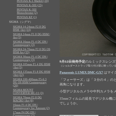
PENTAX K-1 MarkII (34)
PENTAX K-3III (25)
PENTAX K-3III
Monochrome (2)
PENTAX KF (1)
SIGMA（シグマ）
SIGMA 14-24mm F2.8 DG
HSM | Art (14)
SIGMA 14mm F1.8 DG HSM |
Art (5)
SIGMA 16mm F1.4 DC DN |
Contemporary (3)
SIGMA 24-70mm F2.8 DG OS
HSM Art (33)
SIGMA 30mm F1.4 DC DN |
Contemporary (3)
9月12日発売予定
のルミックスレンズ
SIGMA 105mm F1.4 DG HSM
（ショルダーストラップ取り付け部に映ってい
| Art (5)
SIGMA 135mm F1.8 DG HSM
Panasonic LUMIX DMC-GX7
はマイクロ
| Art (22)
SIGMA 100-400mm F5-6.3
「フォーサーズ」は「３分の４」の
DG OS HSM Contemporary
画角になります。
(26)
SIGMA MOUNT
小型デジタルカメラや中判カメラを
CONVERTER MC-11 (3)
SIGMA 70mm F2.8 DG
35mmフィルムの延長でデジタル機
MACRO | Art (6)
でしょうか。
16mm F1.4 DC DN |
Contemporary for Xmount (2)
17mm F4 DG DN |
Contemporary (2)