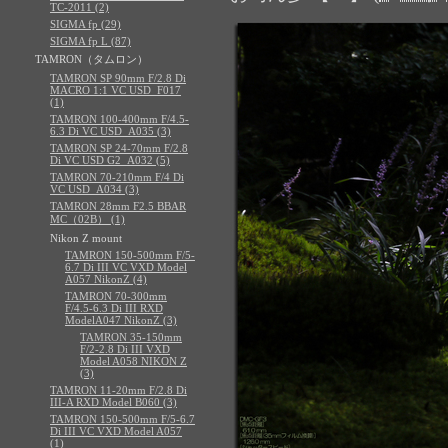
TC-2011 (2)
SIGMA fp (29)
SIGMA fp L (87)
TAMRON（タムロン）
TAMRON SP 90mm F/2.8 Di
MACRO 1:1 VC USD_F017
(1)
TAMRON 100-400mm F/4.5-
6.3 Di VC USD_A035 (3)
TAMRON SP 24-70mm F/2.8
Di VC USD G2_A032 (5)
TAMRON 70-210mm F/4 Di
VC USD_A034 (3)
TAMRON 28mm F2.5 BBAR
MC（02B） (1)
Nikon Z mount
TAMRON 150-500mm F/5-
6.7 Di III VC VXD Model
A057 NikonZ (4)
TAMRON 70-300mm
F/4.5-6.3 Di III RXD
ModelA047 NikonZ (3)
TAMRON 35-150mm
F/2-2.8 Di III VXD
Model A058 NIKON Z
(3)
TAMRON 11-20mm F/2.8 Di
III-A RXD Model B060 (3)
TAMRON 150-500mm F/5-6.7
Di III VC VXD Model A057
(1)