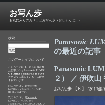
お写ん歩
お気に入りのカメラとお写ん歩（おしゃんぽ）♪
検索
Panasonic LU
の最近の記事
このアーカイブについて
Panasonic L
このページには、過去に書かれ
た記事のうち
Panasonic LUMIX
G FISHEYE 8mm F3.5 H-F008
２） ／ 伊吹山 初
カテゴリに属しているものが含
まれています。
前のカテゴリは
Panasonic
お写ん歩 【Ｋ】
(
2013年9
LUMIX G 20mm/F1.7 II ASPH.
(H-H020A)
です。
次のカテゴリは
Panasonic
LUMIX G VARIO 100-
300mm/F4.0-5.6/MEGA O.I.S.
で