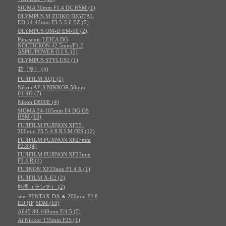
SIGMA 30mm F1.4 DC HSM (1)
OLYMPUS M.ZUIKO DIGITAL
ED 14-42mm F3.5-5.6 EZ (5)
OLYMPUS OM-D EM-10 (2)
Panasonic LEICA DG
NOCTICRON 42.5mm/F1.2
ASPH./POWER O.I.S. (5)
OLYMPUS STYLUS1 (1)
花（冬） (4)
FUJIFILM XQ1 (1)
Nikon AF-S NIKKOR 58mm
f/1.4G (7)
Nikon D800E (4)
SIGMA 24-105mm F4 DG OS
HSM (13)
FUJIFILM FUJINON XF55-
200mm F3.5-4.8 R LM OIS (12)
FUJIFILM FUJINON XF27mm
F2.8 (4)
FUJIFILM FUJINON XF23mm
F1.4 R (1)
FUJINON XF23mm F1.4 R (1)
FUJIFILM X-E2 (2)
料理（ランチ） (2)
smc PENTAX-DA ★ 200mm F2.8
ED [IF]SDM (10)
A645 80-160mm F/4.5 (5)
Ai Nikkor 135mm F2S (1)