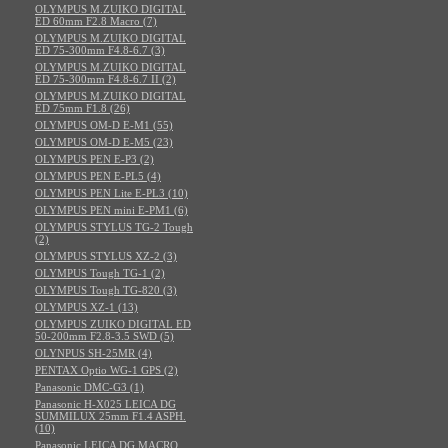
OLYMPUS M.ZUIKO DIGITAL
ED 60mm F2.8 Macro (7)
OLYMPUS M.ZUIKO DIGITAL
ED 75-300mm F4.8-6.7 (3)
OLYMPUS M.ZUIKO DIGITAL
ED 75-300mm F4.8-6.7 II (2)
OLYMPUS M.ZUIKO DIGITAL
ED 75mm F1.8 (26)
OLYMPUS OM-D E-M1 (55)
OLYMPUS OM-D E-M5 (23)
OLYMPUS PEN E-P3 (2)
OLYMPUS PEN E-PL5 (4)
OLYMPUS PEN Lite E-PL3 (10)
OLYMPUS PEN mini E-PM1 (6)
OLYMPUS STYLUS TG-2 Tough
(2)
OLYMPUS STYLUS XZ-2 (3)
OLYMPUS Tough TG-1 (2)
OLYMPUS Tough TG-820 (3)
OLYMPUS XZ-1 (13)
OLYMPUS ZUIKO DIGITAL ED
50-200mm F2.8-3.5 SWD (5)
OLYNPUS SH-25MR (4)
PENTAX Optio WG-1 GPS (2)
Panasonic DMC-G3 (1)
Panasonic H-X025 LEICA DG
SUMMILUX 25mm F1.4 ASPH.
(10)
Panasonic LEICA DG MACRO