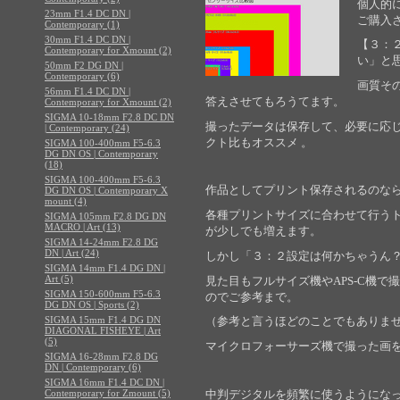
個人的
23mm F1.4 DC DN |
ご購入
Contemporary (1)
30mm F1.4 DC DN |
【３：
Contemporary for Xmount (2)
い」と
50mm F2 DG DN |
Contemporary (6)
画質そ
56mm F1.4 DC DN |
答えさせてもろうてます。
Contemporary for Xmount (2)
SIGMA 10-18mm F2.8 DC DN
撮ったデータは保存して、必要に応
| Contemporary (24)
クト比もオススメ 。
SIGMA 100-400mm F5-6.3
DG DN OS | Contemporary
(18)
SIGMA 100-400mm F5-6.3
作品としてプリント保存されるのな
DG DN OS | Contemporary X
mount (4)
各種プリントサイズに合わせて行う
SIGMA 105mm F2.8 DG DN
MACRO | Art (13)
が少しでも増えます。
SIGMA 14-24mm F2.8 DG
DN | Art (24)
しかし「３：２設定は何かちゃうん
SIGMA 14mm F1.4 DG DN |
Art (5)
見た目もフルサイズ機やAPS-C機
SIGMA 150-600mm F5-6.3
のでご参考まで。
DG DN OS | Sports (2)
SIGMA 15mm F1.4 DG DN
（参考と言うほどのことでもありま
DIAGONAL FISHEYE | Art
(5)
マイクロフォーサーズ機で撮った画
SIGMA 16-28mm F2.8 DG
DN | Contemporary (6)
SIGMA 16mm F1.4 DC DN |
Contemporary for Zmount (5)
中判デジタルを頻繁に使うようにな