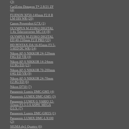
(3)
CarlZeiss Distagon T* 2.8/21 ZF
(4)
FUJINON XF50-140mm F2.8 R
LM OIS WR (20)
Canon Powershot G7X (1)
OLYMPUS M.ZUIKO DIGITAL
1.4x Teleconverter MC-14 (8)
OLYMPUS M.ZUIKO DIGITAL
ED 40-150mm F2.8 PRO (33)
HD PENTAX-DA 16-85mm F3.5-
5.6ED DC WR (14)
Nikon AF-S NIKKOR 24-120mm
F4G ED VR (4)
Nikon AF-S NIKKOR 14-24mm
f/2.8G ED (21)
Nikon AF-S NIKKOR 70-200mm
f/4G ED VR (9)
Nikon AF-S NIKKOR 24-70mm
f/2.8G ED (6)
Nikon D750 (7)
Panasonic Lumix DMC-GM5 (4)
Panasonic LUMIX DMC-GM5 (3)
Panasonic LUMIX G VARIO 12-
32mm F3.5-5.6 ASPH. MEGA
O.I.S. (7)
Panasonic Lumix DMC-GM1S (1)
Panasonic LUMIX DMC-LX100
(2)
SIGMA dp1 Quattro (6)