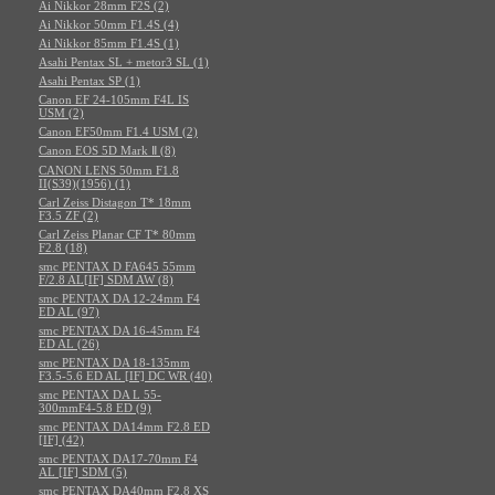
Ai Nikkor 28mm F2S (2)
Ai Nikkor 50mm F1.4S (4)
Ai Nikkor 85mm F1.4S (1)
Asahi Pentax SL + metor3 SL (1)
Asahi Pentax SP (1)
Canon EF 24-105mm F4L IS
USM (2)
Canon EF50mm F1.4 USM (2)
Canon EOS 5D Mark Ⅱ (8)
CANON LENS 50mm F1.8
II(S39)(1956) (1)
Carl Zeiss Distagon T* 18mm
F3.5 ZF (2)
Carl Zeiss Planar CF T* 80mm
F2.8 (18)
smc PENTAX D FA645 55mm
F/2.8 AL[IF] SDM AW (8)
smc PENTAX DA 12-24mm F4
ED AL (97)
smc PENTAX DA 16-45mm F4
ED AL (26)
smc PENTAX DA 18-135mm
F3.5-5.6 ED AL [IF] DC WR (40)
smc PENTAX DA L 55-
300mmF4-5.8 ED (9)
smc PENTAX DA14mm F2.8 ED
[IF] (42)
smc PENTAX DA17-70mm F4
AL [IF] SDM (5)
smc PENTAX DA40mm F2.8 XS