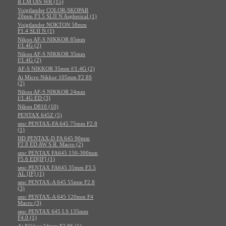
R LM OIS WR (15)
Voigtlander COLOR-SKOPAR
20mm F3.5 SLII N Aspherical (1)
Voigtlander NOKTON 58mm
F1.4 SLII N (1)
Nikon AF-S NIKKOR 85mm
f/1.4G (2)
Nikon AF-S NIKKOR 35mm
f/1.4G (2)
AF-S NIKKOR 35mm f/1.4G (2)
Ai Micro Nikkor 105mm F2.8S
(2)
Nikon AF-S NIKKOR 24mm
f/1.4G ED (3)
Nikon D810 (10)
PENTAX 645Z (5)
smc PENTAX-FA 645 75mm F2.8
(1)
HD PENTAX-D FA 645 90mm
F2.8 ED AW S.R. Macro (2)
smc PENTAX FA645 150-300mm
F5.6 ED[IF] (1)
smc PENTAX FA645 35mm F3.5
AL [IF] (1)
smc PENTAX-A 645 55mm F2.8
(3)
smc PENTAX-A 645 120mm F4
Macro (3)
smc PENTAX 645 LS 135mm
F4.0 (1)
Ai Nikkor 24mm F2.8S (1)