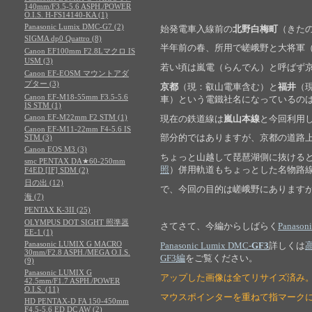
140mm/F3.5-5.6 ASPH./POWER
O.I.S. H-FS14140-KA (1)
Panasonic Lumix DMC-G7 (2)
始発電車入線前の
北野白梅町
（きた
SIGMA dp0 Quattro (8)
半年前の春、所用で嵯峨野と大将軍
Canon EF100mm F2.8Lマクロ IS
USM (3)
若い頃は嵐電（らんでん）と呼ばず
Canon EF-EOSM マウントアダ
プター (3)
京都
（現：叡山電車含む）と
福井
（
Canon EF-M18-55mm F3.5-5.6
車）という電鐵社名になっているの
IS STM (1)
Canon EF-M22mm F2 STM (1)
現在の鉄道線は
嵐山本線
と今回利用
Canon EF-M11-22mm F4-5.6 IS
部分的ではありますが、京都の道路
STM (3)
Canon EOS M3 (3)
ちょっと山越して琵琶湖側に抜ける
smc PENTAX DA★60-250mm
照
）併用軌道もちょっとした名物路
F4ED [IF] SDM (2)
日の出 (12)
で、今回の目的は嵯峨野にあります
海 (7)
PENTAX K-3II (25)
OLYMPUS DOT SIGHT 照準器
さてさて、今編からしばらく
Panason
EE-1 (1)
Panasonic LUMIX G MACRO
Panasonic Lumix DMC-
GF3
詳しくは
30mm/F2.8 ASPH./MEGA O.I.S.
GF3編
をご覧ください。
(9)
Panasonic LUMIX G
アップした画像は全てリサイズ済み
42.5mm/F1.7 ASPH./POWER
O.I.S. (11)
マウスポインターを重ねて指マーク
HD PENTAX-D FA 150-450mm
F4.5-5.6 ED DC AW (2)