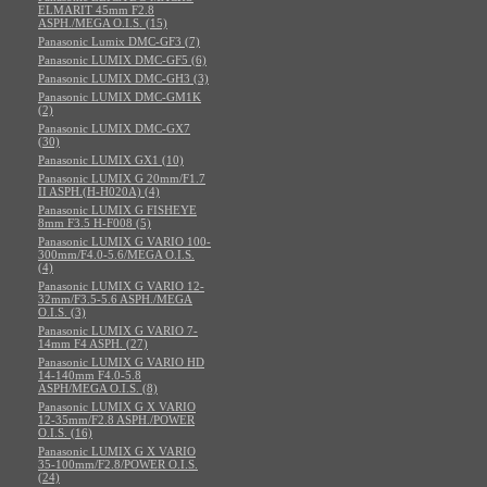
ELMARIT 45mm F2.8
ASPH./MEGA O.I.S. (15)
Panasonic Lumix DMC-GF3 (7)
Panasonic LUMIX DMC-GF5 (6)
Panasonic LUMIX DMC-GH3 (3)
Panasonic LUMIX DMC-GM1K
(2)
Panasonic LUMIX DMC-GX7
(30)
Panasonic LUMIX GX1 (10)
Panasonic LUMIX G 20mm/F1.7
II ASPH.(H-H020A) (4)
Panasonic LUMIX G FISHEYE
8mm F3.5 H-F008 (5)
Panasonic LUMIX G VARIO 100-
300mm/F4.0-5.6/MEGA O.I.S.
(4)
Panasonic LUMIX G VARIO 12-
32mm/F3.5-5.6 ASPH./MEGA
O.I.S. (3)
Panasonic LUMIX G VARIO 7-
14mm F4 ASPH. (27)
Panasonic LUMIX G VARIO HD
14-140mm F4.0-5.8
ASPH/MEGA O.I.S. (8)
Panasonic LUMIX G X VARIO
12-35mm/F2.8 ASPH./POWER
O.I.S. (16)
Panasonic LUMIX G X VARIO
35-100mm/F2.8/POWER O.I.S.
(24)