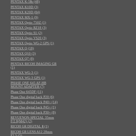
PENTAX K-5Ⅱs (48)
PENTAX K10D (3)
PENTAX K20D (84)
PENTAX MX-1 (9)
PENTAX Optio 750Z (1)
PENTAX Optio RZ18 (3)
PENTAX Optio S1 (2)
PENTAX Optio VS20 (3)
PENTAX Optio WG-2 GPS (1)
PENTAX Q (18)
PENTAX Q10 (3)
PENTAX Q7 (8)
PENTAX RICOH IMAGING GR
(1)
PENTAX WG-3 (1)
PENTAX WG-3 GPS (1)
PHASE ONE 645 AF-HB
MOUNT ADAPTER (7)
Phase One 645DF (11)
Phase One digital back P20 (6)
Phase One digital back P40+ (14)
Phase One digital back P45+ (1)
Phase One digital back P30+ (8)
REVUENON-SPECIAL 35mm
F/2.8(M42) (2)
RICOH GR DIGITAL Ⅱ (1)
RICOH GR LENS A12 28mm
F2.5 (5)