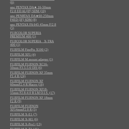
(6)
smc PENTAX DA★ 16-50mm
F2.8 ED AL[IF] SDM (10)
smc PENRTAX DA★60-250mm
F4ED [IF] SDM (8)
smc PENTAX FA 645 45mm F/2.8
(5)
FUJICOLOR SUPERIA
PREMIUM 400 (1)
FUJICOLOR SUPERIA X-TRA
400 (1)
FUJIFILM FinePix X100 (2)
FUJIFILM XF1 (4)
FUJIFILM M.mount adapter (1)
FUJIFILM FUJINON XC16-
50mm F3.5-5.6 OIS (6)
FUJIFILM FUJINON XF 35mm
F1.4 R (24)
FUJIFILM FUJINON XF
60mmF2.4 R Macro (16)
FUJIFILM FUJINON XF18-
55mm F2.8-4.0 R LM O.I.S. (17)
FUJIFILM FUJINON XF 18mm
F2 R (9)
FUJIFILM FUJINON
XF14mmF2.8 R (5)
FUJIFILM X-E1 (7)
FUJIFILM X-M1 (6)
FUJIFILM X-Pro1 (13)
FUJIFILM X-T1 (41)