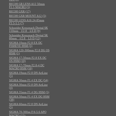
RICOH GR LENS A12 50mm
F2.5 MACRO (5)
RICOH GXR (17)
RICOH GXR MOUNT A12 (5)
RICOH LENS A16 24-85mm
F3.5-5.5 (7)
Schneider Kreuznach Digital SK
110mm f/2.8 LS D (9)
Schneider Kreuznach Digital SK
80mm f/2.8 LS D (12)
SIGMA 10mm F2.8 EX DC
FISHEYE HSM (5)
SIGMA 120-300mm F2.8 DG OS
HSM (1)
SIGMA 17-50mm F2.8 EX DC
OS HSM (10)
SIGMA 17-70mm F2.8-4 DC
MACRO HSM (16)
SIGMA 19mm F2.8 DN ArtLine
(5)
SIGMA 30mm F1.4 EX DC (54)
SIGMA 30mm F2.8 DN ArtLine
(4)
SIGMA 35mm F1.4 DG HSM (5)
SIGMA 50mm F1.4 EX DG HSM
(38)
SIGMA 60mm F2.8 DN ArtLine
(5)
SIGMA 70-300㎜ F/4-5.6 APO
MACRO (15)