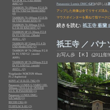
6.3 Di Ⅲ VC VXD Model
A067 (2)
Panasonic Lumix DMC-
GF3
の詳しは
TAMRON 70-180mm F/2.8 Di
アップした画像は全てリサイズ済み
III VC VXD G2 Model A065
(4)
マウスポインターを重ねて指マーク
TAMRON 70-180mm F/2.8 Di
III VXD Model A056 (4)
続きを読む:
祇王寺 薮蘭 
TAMRON 70-300mm F/4.5-
6.3 Di III RXD A047 (2)
TAMRON SP 15-30mm F/2.8
Di VC USD G2（Model
A041） (2)
祇王寺 ／ パナ
TAMRON SP 35mm F/1.4 Di
USD Model F045 (2)
TAMRON SP 70-200mm F/2.8
お写ん歩 【Ｋ】
(
2011年9
Di VC USD G2（model
A009）
TAMRON SP 70-200mm F/2.8
Di VC USD G2（model
A025） (2)
Voigtlander NOKTON 40mm
F1.2 Aspherical
SONY α7 II ILCE-7M2 (9)
Panasonic LUMIX G VARIO 100-
300mm / F4.0-5.6 II / POWER
O.I.S. H-FSA100300 (1)
Panasonic LUMIX DMC-
GX7mkIII (1)
RICOH CX6 (4)
FUJIFILM X-H1 (2)