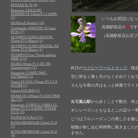
PENTAX K-70 (8)
Panasonic LEICA DG
SUMMILUX 12mm/F1.4 ASPH.
(2)
いつもお世話になっ
SIGMA sd Quattro (14)
高槻駅前
店の
Ｋ
です
Voigtlander NOKTON 10.5mm
F0.95 (7)
（高槻駅前店お店ブ
OLYMPUS ZUIKO DIGITAL
35mm F3.5 Macro (1)
OLYMPUS ZUIKO DIGITAL ED
50mm F2.0 Macro (1)
OLYMPUS Four Thirds adapter
MMF-3 (2)
SIGMA 30mm F1.4 DC DN
Contemporary (2)
昨日の
ラグビーワールドカップ
、残
Panasonic LUMIX DMC-
空に明るく輝く月がなぐさめてくれ
GX7MarkII (5)
Canon EF-S18-135mm F3.5-5.6
そんな今夜の月はもっと綺麗でライ
IS USM (1)
Canon EOS 80D (2)
SIGMA 50-100mm F1.8 DC HSM
Art (15)
嵐電
嵐山駅
から歩くこと十数分、何
Panasonic LUMIX G VARIO 12-
60mm F3.5-5.6 ASPH. POWER
オンシーズンともなるとこの辺り一
O.I.S. (3)
FUJIFILM X-Pro2 (5)
じつはフルシーズンこの美しさを愉
KOWA PROMINAR 25mm F1.8
(7)
朝陽が射し込む時間帯に着きました
KOWA PROMINAR 12mm F1.8
ません。
(4)