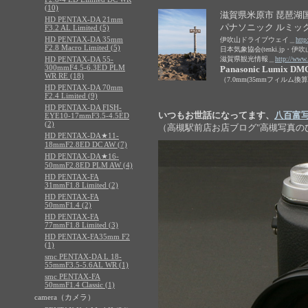
(10)
滋賀県米原市 琵琶湖国
HD PENTAX-DA 21mm
パナソニック ルミック
F3.2 AL Limited (5)
HD PENTAX-DA 35mm
伊吹山ドライブウェイ＿
http
F2.8 Macro Limited (5)
日本気象協会(tenki.jp・伊吹
HD PENTAX-DA 55-
滋賀県観光情報＿
http://www.
300mmF4.5-6.3ED PLM
Panasonic Lumix DM
WR RE (18)
（7.0mm(35mmフィルム換算14.0mm
HD PENTAX-DA 70mm
F2.4 Limited (9)
HD PENTAX-DA FISH-
いつもお世話になってます、
八百富
EYE10-17mmF3.5-4.5ED
(2)
（高槻駅前店お店ブログ"高槻写真の
HD PENTAX-DA★11-
18mmF2.8ED DC AW (7)
HD PENTAX-DA★16-
50mmF2.8ED PLM AW (4)
HD PENTAX-FA
31mmF1.8 Limited (2)
HD PENTAX-FA
50mmF1.4 (2)
HD PENTAX-FA
77mmF1.8 Limited (3)
HD PENTAX-FA35mm F2
(1)
smc PENTAX-DA L 18-
55mmF3.5-5.6AL WR (1)
smc PENTAX-FA
50mmF1.4 Classic (1)
camera（カメラ）