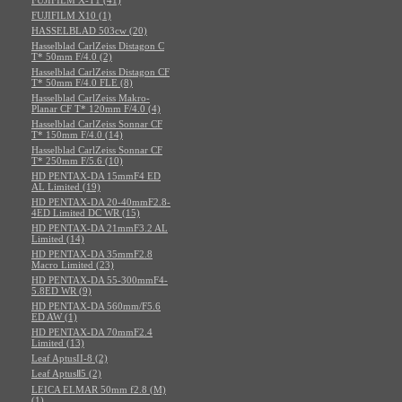
FUJIFILM X10 (1)
HASSELBLAD 503cw (20)
Hasselblad CarlZeiss Distagon C
T* 50mm F/4.0 (2)
Hasselblad CarlZeiss Distagon CF
T* 50mm F/4.0 FLE (8)
Hasselblad CarlZeiss Makro-
Planar CF T* 120mm F/4.0 (4)
Hasselblad CarlZeiss Sonnar CF
T* 150mm F/4.0 (14)
Hasselblad CarlZeiss Sonnar CF
T* 250mm F/5.6 (10)
HD PENTAX-DA 15mmF4 ED
AL Limited (19)
HD PENTAX-DA 20-40mmF2.8-
4ED Limited DC WR (15)
HD PENTAX-DA 21mmF3.2 AL
Limited (14)
HD PENTAX-DA 35mmF2.8
Macro Limited (23)
HD PENTAX-DA 55-300mmF4-
5.8ED WR (9)
HD PENTAX-DA 560mm/F5.6
ED AW (1)
HD PENTAX-DA 70mmF2.4
Limited (13)
Leaf AptusII-8 (2)
Leaf AptusⅡ5 (2)
LEICA ELMAR 50mm f2.8 (M)
(1)