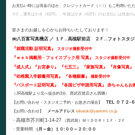
お支払い時には現金の
ほか、クレジットカード（
※1
）
もご利用いた
※1 ＿通常はがき（62円）、年賀はがき（62円）のお支払いは現金
皆さまのお越しを心からお待ちいたしております！
㈱八百富写真機店 ／
１Ｆ
...
高槻駅前店 ２Ｆ
...
フォトスタジ
『就職活動 証明写真
』
スタジオ
撮影受付中
『ｗｅｂ掲載用・フェイスブック用 写真』
スタジオ撮影受付中
『成人式』『お宮参り』 『七五三』 『家族写真』 『肖像写真
』
『幼稚園入学願書用写真
』 『各種願書』
撮影受付中
『パスポート証明写真
』 『各国ビザ申請用写真』 赤ちゃんもお
（JR高槻駅より北へ徒歩約3分、西武百貨店さん西隣）
TEL ０７２-
【お問い合わせ・スタジオご予約・お急ぎの場合】
【お問い合わせ】
メールアドレス
takatuki@yaotomi.co.jp
高槻市芥川町1-14-27
・
（西武前）
ＭＩＤＯＲＩ１Ｆ・２Ｆ
営業時間
（月～金）１０:００～２０:００
・