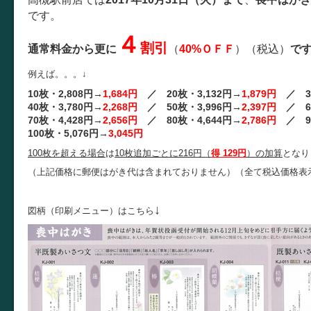
です。
４
割引
通常料金から更に
（
40%ＯＦＦ
）（税込）
で
例えば。。。↓
10枚・2,808円→
1,684円
／ 20枚・3,132円→
1,879円
／ 30
40枚・3,780円→
2,268円
／ 50枚・3,996円→
2,397円
／ 60
70枚・4,428円→
2,656円
／ 80枚・4,644円→
2,786円
／ 90
100枚・5,076円→
3,045円
100枚を超える場合
は
10枚追加ごとに216円（
得 129円
）の加算
となり
（上記価格に郵便はがき代は含まれておりません）（全て税込価格表
↓
図柄（印刷メニュー）はこちら