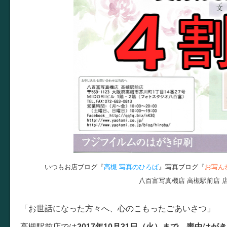
いつもお店ブログ『
高槻 写真のひろば
』写真ブログ『
お写ん
八百富写真機店 高槻駅前店 
「お世話になった方々へ、心のこもったごあいさつ」
高槻駅前店では
2017年10月31日（火）まで
、
喪中はがき