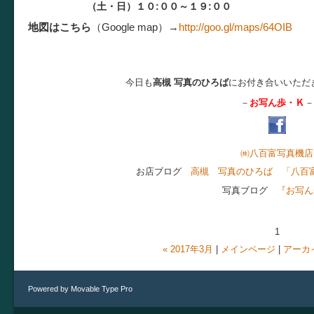
（土・日）１０:００～１９:００
地図はこちら
（Google map）
→
http://goo.gl/maps/64OIB
今日も
高槻 写真のひろば
にお付き合いいただ
Ｋ
－
お写ん歩・
－
㈱八百富写真機店
お店ブログ
高槻 写真のひろば 「八百
写真ブログ
『お写ん
1
« 2017年3月
|
メインページ
|
アーカ
Powered by
Movable Type Pro