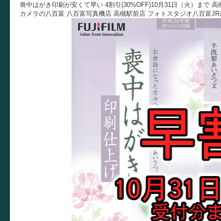
喪中はがき印刷が安くて早い 4割引(30%OFF)10月31日（火）まで 
カメラの八百富 八百富写真機店 高槻駅前店 フォトスタジオ八百富J