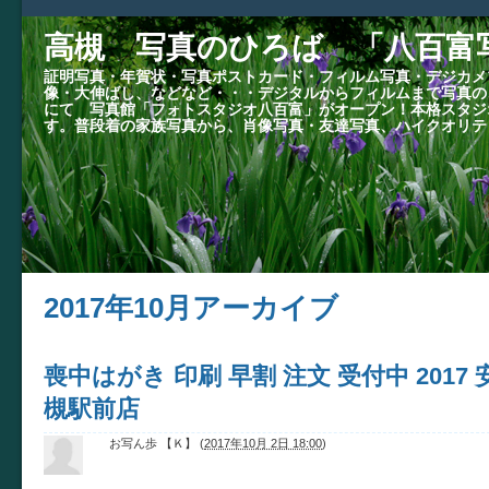
高槻 写真のひろば 「八百富
証明写真・年賀状・写真ポストカード・フィルム写真・デジカメ
像・大伸ばし、などなど・・・デジタルからフィルムまで写真の
にて 写真館「フォトスタジオ八百富」がオープン！本格スタジ
す。普段着の家族写真から、肖像写真・友達写真、ハイクオリテ
2017年10月アーカイブ
喪中はがき 印刷 早割 注文 受付中 2017
槻駅前店
お写ん歩 【Ｋ】
(
2017年10月 2日 18:00
)