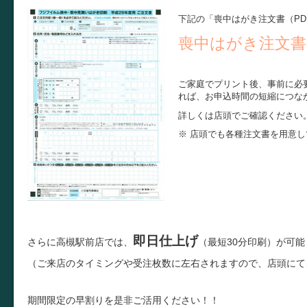
下記の「喪中はがき注文書（P
喪中はがき注文書
ご家庭でプリント後、事前に必
れば、お申込時間の短縮につな
詳しくは店頭でご確認ください
※ 店頭でも各種注文書を用意
即日仕上げ
さらに高槻駅前店では、
（最短30分印刷）が可能
（ご来店のタイミングや受注枚数に左右されますので、店頭にて
期間限定の早割りを是非ご活用ください！！