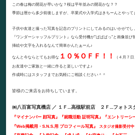
この春は梅の開花が早いかな？桜は平年並みの開花かな？？
季節は暦から多少前後しますが、卒業式や入学式はきちーんとやって
子供や友達と撮った写真を記念のプリントにしてみるのはいかがでし
『ワンダーシャッフルプリント』なら受付機が"ぱぱぱっ"と画像並び
挿絵や文字を入れるなんて簡単かんたぁーん♪
１０％ＯＦＦ！！
なんと今ならとてもお得な
（４月７日
お友達やご家族と一緒に作ると楽しいですよ♪
作成時にはスタッフまでお気軽にご相談ください＾＾
皆様のご来店をお待ちしています。
㈱八百富写真機店 ／
１Ｆ...
高槻駅前店 ２Ｆ...
フォトス
『マイナンバー 顔写真』『就職活動 証明写真
』『エントリーシ
『Web掲載用・S.N.S.用 プロフィール写真』
スタジオ撮影受付中