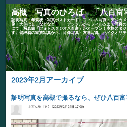
高槻 写真のひろば 「八百富
証明写真・年賀状・写真ポストカード・フィルム写真・デジカメ
像・大伸ばし、などなど・・・デジタルからフィルムまで写真の
にて 写真館「フォトスタジオ八百富」がオープン！本格スタジ
す。普段着の家族写真から、肖像写真・友達写真、ハイクオリテ
2023年2月アーカイブ
証明写真を高槻で撮るなら、ぜひ八百富
お写ん歩 【Ｋ】
(
2023年2月24日 17:00
)