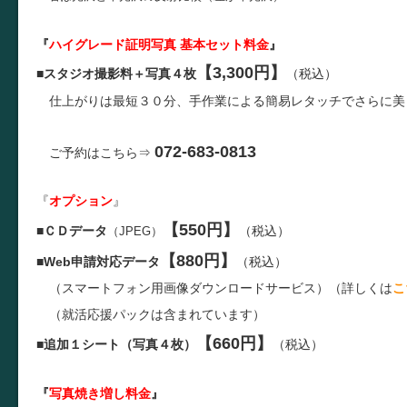
『
ハイグレード証明写真 基本セット料金
』
【3,300円】
■
スタジオ撮影料＋写真４枚
（税込）
仕上がりは最短３０分、手作業による簡易レタッチでさらに美
072-683-0813
ご予約はこちら⇒
『
オプション
』
【550円】
■
ＣＤデータ
（税込）
（JPEG）
【880円】
■
Web申請対応データ
（税込）
（スマートフォン用画像ダウンロードサービス）（詳しくは
こ
（就活応援パックは含まれています）
【660円】
■
追加１シート（写真４枚）
（税込）
『
写真焼き増し料金
』