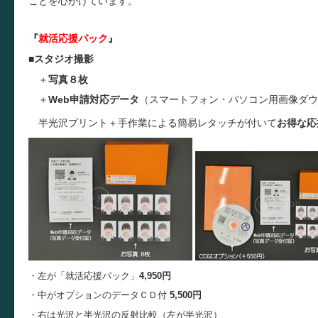
ことを心がけています。
『
就活応援パック
』
■
スタジオ撮影
＋
写真８枚
＋
Web申請対応データ
（スマートフォン・パソコン用画像ダウ
半光沢プリント＋手作業による簡易レタッチが付いて
お得な応
・左が「就活応援パック」
4,950円
・中がオプションのデータＣＤ付
5,500円
・右は光沢と半光沢の反射比較（左が半光沢）