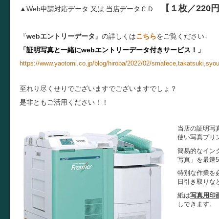
【１枚／220
▲Web申請対応データ 又は
当店データＣＤ
『
webエントリーデータ
』の詳しくは
こちら
をご覧ください↓
「
証明写真と一緒にwebエントリーデータ付きサービス！
」
https://www.yaotomi.co.jp/blog/hiroba/2022/02/smafece,takatsuki,syo
至れり尽くせりでございますでございますでしょ？
是非ともご活用ください！！
当店の証明写
使い写真プリ
簡易的なイン
写真」を最速
特別な作業を
日引き取りな
紙は
写真用印
しできます。