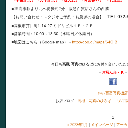
『卒業記念』『入学記念』『成人式』『お宮参り』 『七五三』 
■JR高槻駅より北へ徒歩約2分、阪急百貨店さんの西隣
TEL 072-
【お問い合わせ・スタジオご予約・お急ぎの場合】
■高槻市芥川町1-14-27 ミドリビル１Ｆ・２Ｆ
■営業時間：10:00～18:30（水曜日／休業日）
■地図はこちら（Google map）→
http://goo.gl/maps/64OIB
今日も
高槻 写真のひろば
にお付き合いいただ
Ｋ
－
お写ん歩・
－
㈱八百富写真機店
お店ブログ
高槻 写真のひろば 「八百
1
« 2023年1月
|
メインページ
|
アーカ