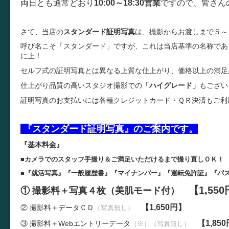
両日とも通常どおり
10:00～18:30営業
ですので、皆さん
さて、当店の
スタンダード証明写真
は、撮影からお渡しまで５～
呼び名こそ「スタンダード」ですが、これは当店基準の名称であ
に上！
セルフ式の証明写真とは異なる上質な仕上がり、価格以上の満足
仕上がり品質の高いスタジオ撮影での
「ハイグレード」
もござい
証明写真のお支払いには各種クレジットカード・ＱＲ決済もご利
『スタンダード証明写真』のご案内です。
『基本料金』
■カメラでのスタッフ手撮り＆ご満足いただけるまで撮り直しＯＫ！
■『就活写真』『一般履歴書』『マイナンバー』『運転免許証』『パ
【1,55
① 撮影料＋写真４枚（美肌モード付）
【1,650円】
② 撮影料＋データＣＤ
（写真無し）
【1,85
③ 撮影料＋W
ebエントリーデータ
（※）（写真無し）