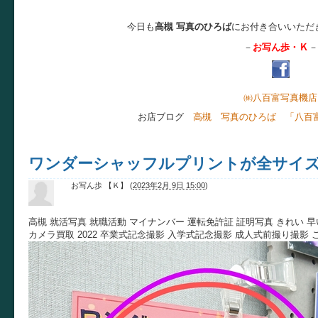
今日も
高槻 写真のひろば
にお付き合いいただ
Ｋ
－
お写ん歩・
－
㈱八百富写真機店
お店ブログ
高槻 写真のひろば 「八百
ワンダーシャッフルプリントが全サイズ10
お写ん歩 【Ｋ】
(
2023年2月 9日 15:00
)
高槻 就活写真 就職活動 マイナンバー 運転免許証 証明写真 きれい 早
カメラ買取 2022 卒業式記念撮影 入学式記念撮影 成人式前撮り撮影