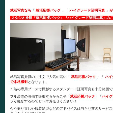
就活写真なら
「
就活応援パック
」
「
ハイグレード証明写真
」
が
スタジオ撮影『就活応援パック』『ハイグレード証明写真』の
就活写真撮影のご注文で人気の高い「
就活応援パック
」
「
ハイ
で本格撮影
となります。
１階の専用ブースで撮影するスタンダード証明写真も十分綺麗で
フル装備の設備で撮影するからこそ
「
就活応援パック
」
「
ハイグ
フが撮影するのでどうぞお任せください！
今や撮り直しや服装髪型などのアドバイスは当たり前のサービス