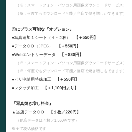
（※：スマートフォン・パソコン用画像ダウンロードサービス）
（※：何度でもダウンロード可能／当店で焼き増しができます）
①にプラス可能な『オプション』
●写真追加１シート
【＋550円】
（４～２枚）
●データＣＤ
【＋550円】
（JPEG）
●W
ebエントリーデータ
【＋880円】
（※：スマートフォン・パソコン用画像ダウンロードサービス）
（※：何度でもダウンロード可能／当店で焼き増しもできます）
●ビザ申請用特殊加工
【＋550円】
●レタッチ加工
【＋1,100円より】
『写真焼き増し料金』
▲当店データＣＤ
【１枚／220円】
（他店データは４枚／1,550円です）
※全て税込価格です