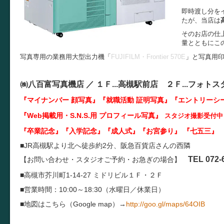
即時渡し分を
たが、当店は
そのお店の仕
量とともにこ
写真専用の業務用大型出力機「
FUJIFILM・Frontier 570E
」と写真用
㈱八百富写真機店 ／
１Ｆ...
高槻駅前店 ２Ｆ...
フォトス
『マイナンバー 顔写真』『就職活動 証明写真
』『エントリーシ
『Web掲載用・S.N.S.用 プロフィール写真』
スタジオ撮影受付中
『卒業記念』『入学記念』『成人式』『お宮参り』 『七五三』 
■JR高槻駅より北へ徒歩約2分、阪急百貨店さんの西隣
TEL 072-
【お問い合わせ・スタジオご予約・お急ぎの場合】
■高槻市芥川町1-14-27 ミドリビル１Ｆ・２Ｆ
■営業時間：10:00～18:30（水曜日／休業日）
■地図はこちら（Google map）→
http://goo.gl/maps/64OIB