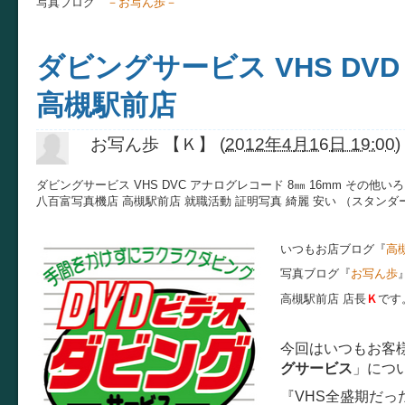
写真ブログ
－お写ん歩－
ダビングサービス VHS DV
高槻駅前店
お写ん歩 【Ｋ】
(
2012年4月16日 19:00
)
ダビングサービス VHS DVC アナログレコード 8㎜ 16mm その他い
八百富写真機店 高槻駅前店 就職活動 証明写真 綺麗 安い （スタンダード
いつもお店ブログ『
高
写真ブログ『
お写ん歩
高槻駅前店 店長
Ｋ
です
今回はいつもお客
グサービス
」につ
『VHS全盛期だっ