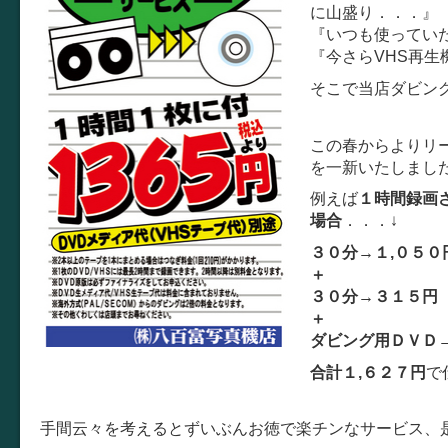
に山盛り．．．』
『いつも使ってい
『今さらVHS再生
そこで当店ダビン
この春からよりリ
を一新いたしまし
例えば
１時間録画
場合
．．．↓
３０分→１,０５０
＋
３０分→３１５
＋
ダビング用ＤＶＤ
合計１,６２７円
で
手間云々を考えるとずいぶんお徳で楽チンなサービス、