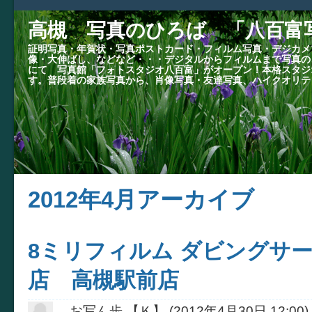
高槻 写真のひろば 「八百富
証明写真・年賀状・写真ポストカード・フィルム写真・デジカメ
像・大伸ばし、などなど・・・デジタルからフィルムまで写真の
にて 写真館「フォトスタジオ八百富」がオープン！本格スタジ
す。普段着の家族写真から、肖像写真・友達写真、ハイクオリテ
2012年4月アーカイブ
8ミリフィルム ダビングサー
店 高槻駅前店
お写ん歩 【Ｋ】
(
2012年4月30日 12:00
)