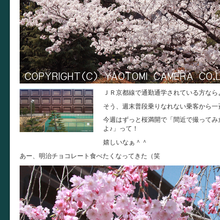
ＪＲ京都線で通勤通学されている方なら
そう、週末普段乗りなれない乗客から一
今週はずっと桜満開で「間近で撮ってみ
よ♪」って！
嬉しいなぁ＾＾
あー、明治チョコレート食べたくなってきた（笑