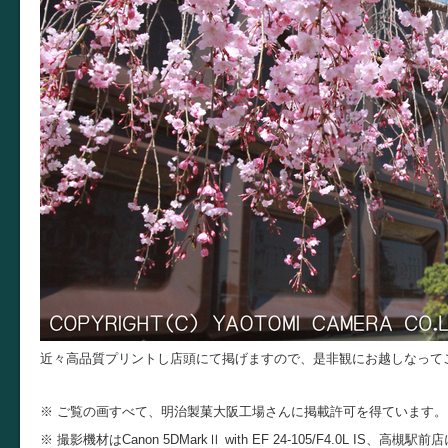
近々高品質プリントし店頭にて掲げますので、是非観にお越しなって
※ ご覧の画すべて、明治製菓大阪工場さんに掲載許可を得ています。
※ 撮影機材はCanon 5DMarkⅡ with EF 24-105/F4.0L IS、高