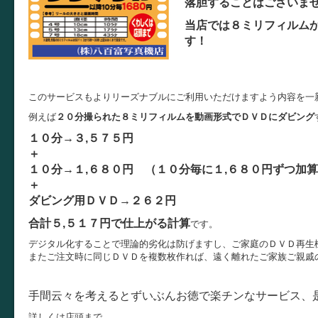
落胆することはございま
当店では８ミリフィルム
す！
このサービスもよりリーズナブルにご利用いただけますよう内容を一
例えば
２０分撮られた８ミリフィルムを動画形式でＤＶＤにダビング
１０分→３,５７５円
＋
１０分→１,６８０円 （１０分毎に１,６８０円ずつ加
＋
ダビング用ＤＶＤ→２６２円
合計５,５１７円で仕上がる計算
です。
デジタル化することで理論的劣化は防げますし、ご家庭のＤＶＤ再生
またご注文時に同じＤＶＤを複数枚作れば、遠く離れたご家族ご親戚
手間云々を考えるとずいぶんお徳で楽チンなサービス、
詳しくは店頭まで。