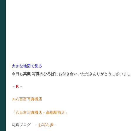
大きな地図で見る
今日も
高槻 写真のひろば
にお付き合いいただきありがとうございまし
－
Ｋ
－
㈱八百富写真機店
お店ブ
「八百富写真機店・高槻駅前店」
写真ブログ
－お写ん歩－