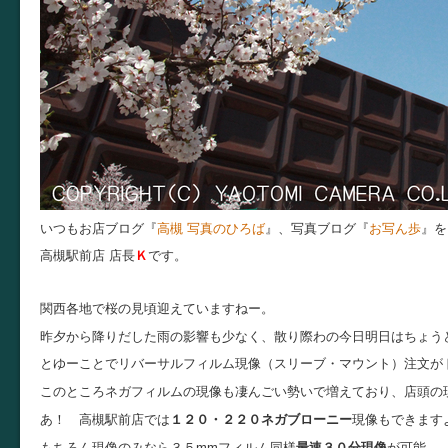
いつもお店ブログ『
高槻 写真のひろば
』、写真ブログ『
お写ん歩
』を
高槻駅前店 店長
Ｋ
です。
関西各地で桜の見頃迎えていますねー。
昨夕から降りだした雨の影響も少なく、散り際わの今日明日はちょう
とゆーことでリバーサルフィルム現像（スリーブ・マウント）注文が
このところネガフィルムの現像も凄んごい勢いで増えており、店頭の
あ！ 高槻駅前店では
１２０・２２０ネガブローニー
現像もできます
もちろん
現像のみ
なら３５mmフィルム同様
最速３０分現像
が可能。