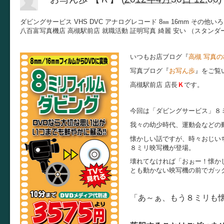
ダビングサービス VHS DVC アナログレコード 8㎜ 16mm その他い
八百富写真機店 高槻駅前店 就職活動 証明写真 綺麗 安い （スタンダード
いつもお店ブログ『
高槻 写真
写真ブログ『
お写ん歩
』をご覧
高槻駅前店 店長
Ｋ
です。
今回は「ダビングサービス」８
我々の幼少時代、運動会などの
懐かしい話ですが、時々おじい
８ミリ映写機が登場。
壊れてなければ「おぉー！懐か
とも動かない映写機の前でガッ
「あ～ぁ、もう８ミリも