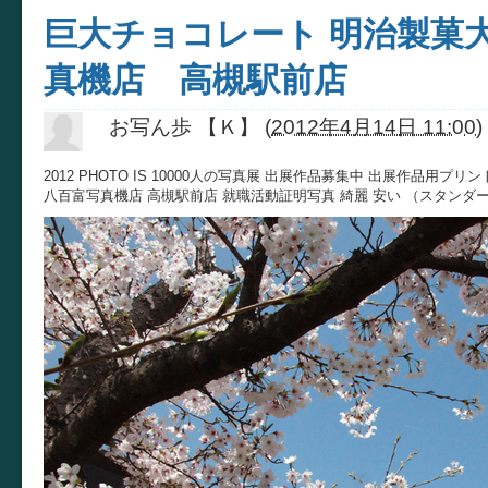
巨大チョコレート 明治製菓大
真機店 高槻駅前店
お写ん歩 【Ｋ】
(
2012年4月14日 11:00
)
2012 PHOTO IS 10000人の写真展 出展作品募集中 出展作品用プ
八百富写真機店 高槻駅前店 就職活動証明写真 綺麗 安い （スタンダード1