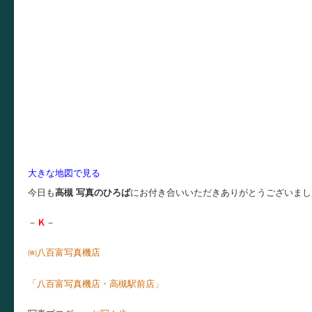
大きな地図で見る
今日も
高槻 写真のひろば
にお付き合いいただきありがとうございまし
－
Ｋ
－
㈱八百富写真機店
お店ブ
「八百富写真機店・高槻駅前店」