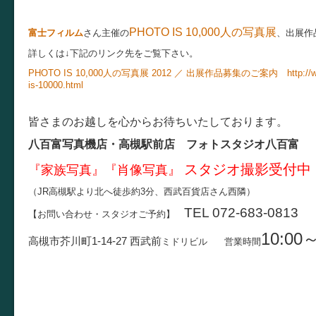
PHOTO IS 10,000人の写真展
富士フィルム
さん主催の
、出展作
詳しくは↓下記のリンク先をご覧下さい。
PHOTO IS 10,000人の写真展 2012 ／ 出展作品募集のご案内
http:/
is-10000.html
皆さまのお越しを心からお待ちいたしております。
八百富写真機店・高槻駅前店 フォトスタジオ八百富
スタジオ撮影受付中
『家族写真』『肖像写真』
（JR高槻駅より北へ徒歩約3分、西武百貨店さん西隣）
TEL 072-683-0813
【お問い合わせ・スタジオご予約】
10:00～
高槻市芥川町1-14-27
西武前
ミドリビル
営業時間