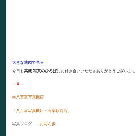
大きな地図で見る
今日も
高槻 写真のひろば
にお付き合いいただきありがとうございまし
－
Ｋ
－
㈱八百富写真機店
お店ブ
「八百富写真機店・高槻駅前店」
写真ブログ
－お写ん歩－