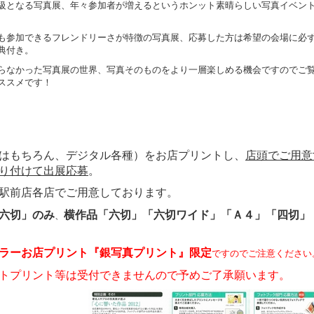
級となる写真展、年々参加者が増えるというホンット素晴らしい写真イベン
も参加できるフレンドリーさが特徴の写真展、応募した方は希望の会場に必
典付き。
らなかった写真展の世界、写真そのものをより一層楽しめる機会ですのでご
ススメです！
はもちろん、デジタル各種）をお店プリントし、
店頭でご用意
り付けて出展応募
。
駅前店
各店でご用意しております。
六切」のみ
横作品「六切」「六切ワイド」「Ａ４」「四切」
、
ラーお店プリント『銀写真プリント』限定
ですのでご注意ください
トプリント等は受付できませんので予めご了承願います。