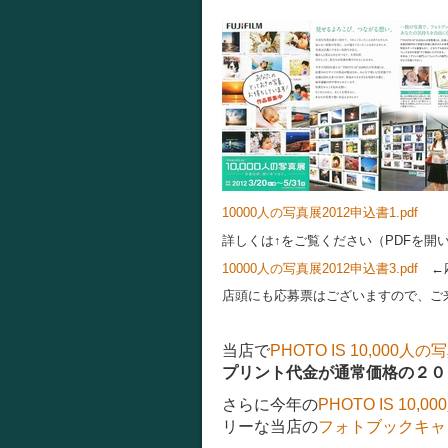
10000人の写真展2012申込書1.pdf
詳しくは↑をご覧ください（PDFを開
10000人の写真展2012申込書3.pdf
←応
店頭にも応募票はございますので、ご
当店で
PHOTO IS 10,000人の
プリント代金が通常価格の２０
さらに今年の
PHOTO IS 10,
リーな当店の
フォトブックキャ