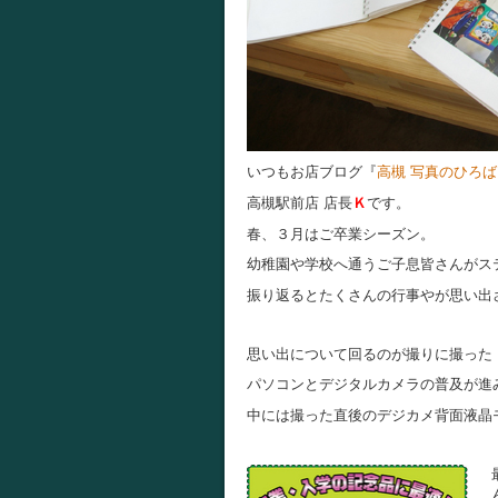
いつもお店ブログ『
高槻 写真のひろば
高槻駅前店 店長
Ｋ
です。
春、３月はご卒業シーズン。
幼稚園や学校へ通うご子息皆さんがス
振り返るとたくさんの行事やが思い出
思い出について回るのが撮りに撮った
パソコンとデジタルカメラの普及が進
中には撮った直後のデジカメ背面液晶