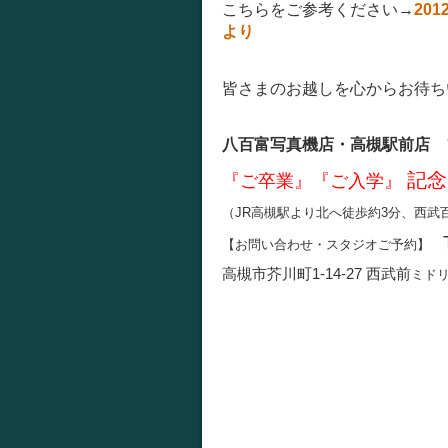
こちらをご参考ください→
20
より
皆さまのお越しを心からお待ち
八百富写真機店・高槻駅前店 
記念
『ご卒業』『ご入学』
（JR高槻駅より北へ徒歩約3分、西武
【お問い合わせ・スタジオご予約】
高槻市芥川町1-14-27
西武前
ミド