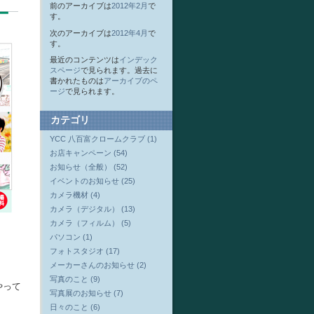
前のアーカイブは
2012年2月
で
す。
次のアーカイブは
2012年4月
で
す。
最近のコンテンツは
インデック
スページ
で見られます。過去に
書かれたものは
アーカイブのペ
ージ
で見られます。
カテゴリ
YCC 八百富クロームクラブ (1)
お店キャンペーン (54)
お知らせ（全般） (52)
イベントのお知らせ (25)
カメラ機材 (4)
カメラ（デジタル） (13)
カメラ（フィルム） (5)
パソコン (1)
フォトスタジオ (17)
メーカーさんのお知らせ (2)
写真のこと (9)
やって
写真展のお知らせ (7)
日々のこと (6)