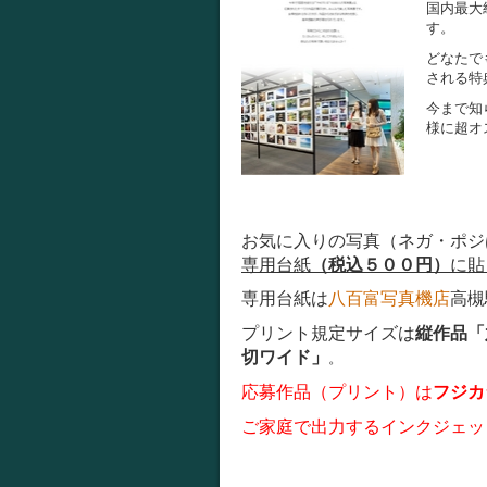
国内最大
す。
どなたで
される特
今まで知
様に超オ
お気に入りの写真（ネガ・ポジ
専用台紙
（税込５００円）
に貼
専用台紙は
八百富写真機店
高槻
プリント規定サイズは
縦作品「
切ワイド」
。
応募作品（プリント）は
フジカ
ご家庭で出力するインクジェッ