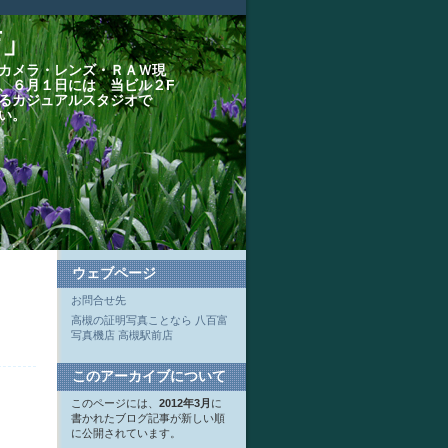
店」
カメラ・レンズ・ＲＡＷ現
、６月１日には 当ビル２F
るカジュアルスタジオで
い。
ウェブページ
お問合せ先
高槻の証明写真ことなら 八百富
写真機店 高槻駅前店
このアーカイブについて
このページには、
2012年3月
に
書かれたブログ記事が新しい順
に公開されています。