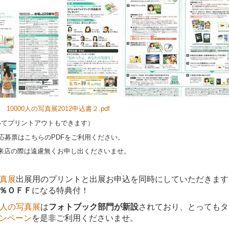
10000人の写真展2012申込書２.pdf
いてプリントアウトもできます）
募票はこちらのPDFをご利用ください。
来店の際は遠慮無くお申し出くださいませ。
写真展
出展用のプリントと出展お申込を同時にしていただきます
％ＯＦＦ
になる特典付！
000人の写真展
は
フォトブック部門が新設
されており、とってもタ
ンペーン
を是非ご利用くださいませ。