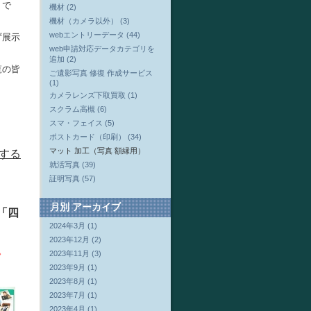
トで
機材 (2)
機材（カメラ以外） (3)
webエントリーデータ (44)
ず展示
web申請対応データカテゴリを
追加 (2)
覧の皆
ご遺影写真 修復 作成サービス
(1)
カメラレンズ下取買取 (1)
スクラム高槻 (6)
スマ・フェイス (5)
ポストカード（印刷） (34)
マット 加工（写真 額縁用）
する
就活写真 (39)
証明写真 (57)
月別
アーカイブ
「四
2024年3月 (1)
2023年12月 (2)
。
2023年11月 (3)
2023年9月 (1)
2023年8月 (1)
2023年7月 (1)
2023年4月 (1)