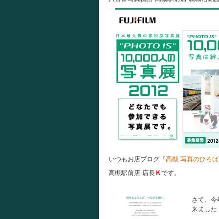
いつもお店ブログ『
高槻 写真のひろば
高槻駅前店 店長
Ｋ
です。
さて、今
来ました