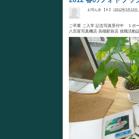
お写ん歩 【Ｋ】
(
2012年3月12日 2
ご卒業 ご入学 記念写真受付中 １ポ
八百富写真機店 高槻駅前店 就職活動証明