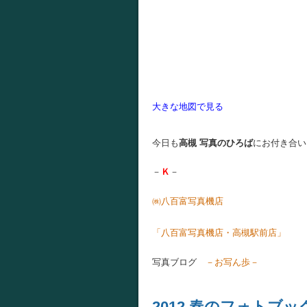
大きな地図で見る
今日も
高槻 写真のひろば
にお付き合い
－
Ｋ
－
㈱八百富写真機店
お店
「八百富写真機店・高槻駅前店」
写真ブログ
－お写ん歩－
2012 春のフォトブ