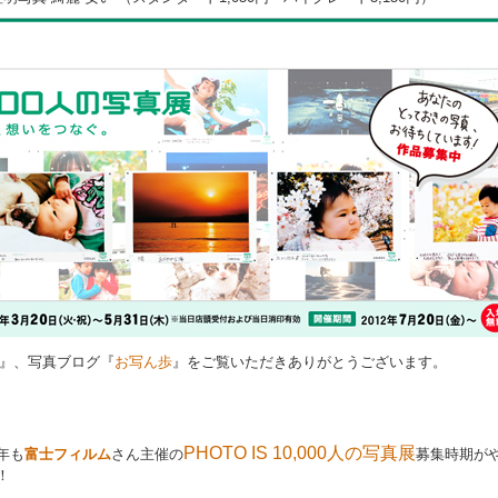
』、写真ブログ『
お写ん歩
』をご覧いただきありがとうございます。
PHOTO IS 10,000人の写真展
年も
富士フィルム
さん主催の
募集時期が
！