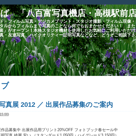
ば 「八百富写真機店・高槻駅前
ド・フィルム写真・デジカメプリント・スタジオ撮影・フィルム現像・
タルからフィルムまで写真のことなら何でもおまかせください！ また
富」がオープン！本格スタジオ機材を使用したお気軽にご利用いただけ
真・友達写真、ハイクオリティー証明写真などなど、どうぞご相談下さ
イブ
0人の写真展 2012 ／ 出展作品募集のご案内
5:00
)
真展 出展作品募集中 出展作品用プリント20%OFF フォトブック春セール中
写真 綺麗 安い （スタンダード1,050円・ハイグレード3,150円）