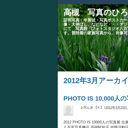
高槻 写真のひろ
証明写真・年賀状・写真ポストカー
像・大伸ばし、などなど・・・デジ
にて 写真館「フォトスタジオ八百
す。普段着の家族写真から、肖像写
2012年3月アーカ
PHOTO IS 10,00
お写ん歩 【Ｋ】
(
2012年3月23日 1
2012 PHOTO IS 10000人の写
八百富写真機店 高槻駅前店 就職活動証明