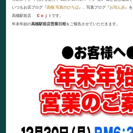
いつもお店ブログ『
高槻 写真のひろば
』、写真ブログ『
お写ん歩
』を
高槻駅前店
Ｃｏｊｉ
です。
年末年始の
高槻駅前店営業日程
をご報告させていただきます。