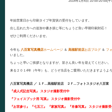
2014年1月4日:10:00-20:00(平常
年始営業日から印刷タイプ年賀状の受付をしています。
出し忘れた方への追加や書き損じ等にちょうど良い早期印刷対応！
ぜひご利用くださいませ。
今年も
八百富写真機店
ホームページ
＆
高槻駅前店
お店ブログ
＆
フ
いました。
ちょっと早いご挨拶となりますが、皆さん良い年を迎えてください。
来る２０１4年（午年）も、どうぞ当店をご愛用いただきますようよ
八百富写真機店 ／
１Ｆ...
高槻駅前店 ２Ｆ...
フォトスタジオ八百富
『成人式記念写真』
スタジオ撮影受付中
『フェイスブック用 写真』
スタジオ撮影受付中
『お宮参り』 『七五三』 『家族写真』 『肖像写真』
スタジオ撮影受