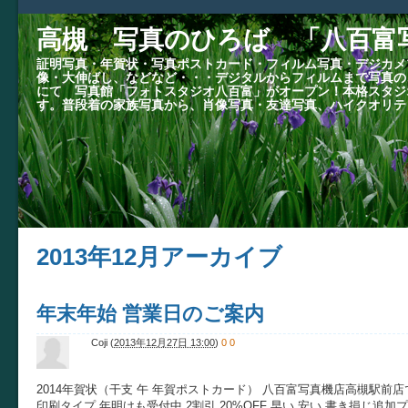
高槻 写真のひろば 「八百富
証明写真・年賀状・写真ポストカード・フィルム写真・デジカメ
像・大伸ばし、などなど・・・デジタルからフィルムまで写真の
にて 写真館「フォトスタジオ八百富」がオープン！本格スタジ
す。普段着の家族写真から、肖像写真・友達写真、ハイクオリテ
2013年12月アーカイブ
年末年始 営業日のご案内
Coji
(
2013年12月27日 13:00
)
0
0
2014年賀状（干支 午 年賀ポストカード） 八百富写真機店高槻駅前
印刷タイプ 年明けも受付中 2割引 20%OFF 早い 安い 書き損じ追加