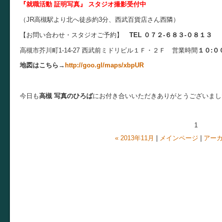
『就職活動 証明写真』
スタジオ撮影受付中
（JR高槻駅より北へ徒歩約3分、西武百貨店さん西隣）
【お問い合わせ・スタジオご予約】
TEL ０７２-６８３-０８１３
高槻市芥川町1-14-27 西武前
ミドリビル１Ｆ・２Ｆ
営業時間
１０:０
地図はこちら→
http://goo.gl/maps/xbpUR
今日も
高槻 写真のひろば
にお付き合いいただきありがとうございまし
1
« 2013年11月
|
メインページ
|
アー