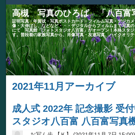
高槻 写真のひろば 「八百富
証明写真・年賀状・写真ポストカード・フィルム写真・デジカメ
像・大伸ばし、などなど・・・デジタルからフィルムまで写真の
にて 写真館「フォトスタジオ八百富」がオープン！本格スタジ
す。普段着の家族写真から、肖像写真・友達写真、ハイクオリテ
2021年11月アーカイブ
成人式 2022年 記念撮影 受
スタジオ八百富 八百富写真機
お写ん歩 【Ｋ】
(
2021年11月 7日 15:00
)