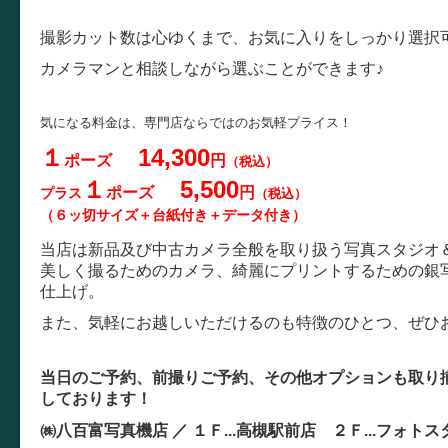
撮影カット数は心ゆくまで、お気に入りをしっかり選択
カメラマンと相談しながら選ぶことができます♪
気になる料金は、専門店ならではのお気軽プライス！
１
14,300
ポーズ
円
（税込）
１
5,500
ポーズ
円
プラス
（税込）
（６ッ切サイズ＋台紙付き＋データ付き）
当店は新品及び中古カメラ全般を取り扱う写真スタジオ
美しく撮るためのカメラ、綺麗にプリントするための銀
仕上げ。
また、気軽にお越しいただけるのも特徴のひとつ、ぜひ
当日のご予約、前撮りご予約、その他オプションも取り
しております！
㈱八百富写真機店 ／
１Ｆ...
高槻駅前店 ２Ｆ...
フォトス