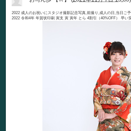
2022 成人のお祝いにスタジオ撮影記念写真,前撮り,成人の日,当日ご
2022 令和4年 年賀状印刷 寅支 寅 寅年 とら 4割引（40%OFF） 