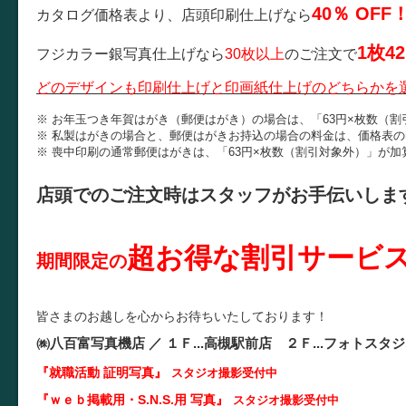
40％ OFF
カタログ価格表より、店頭印刷仕上げなら
1枚4
フジカラー銀写真仕上げなら
30枚以上
のご注文で
どのデザインも印刷仕上げと印画紙仕上げのどちらかを
※ お年玉つき年賀はがき（郵便はがき）の場合は、「63円×枚数（
※ 私製はがきの場合と、郵便はがきお持込の場合の料金は、価格表の印
※ 喪中印刷の通常郵便はがきは、「63円×枚数（割引対象外）」が加
店頭でのご注文時はスタッフがお手伝いしま
超お得な割引サービ
期間限定の
皆さまのお越しを心からお待ちいたしております！
㈱八百富写真機店 ／
１Ｆ...
高槻駅前店 ２Ｆ...
フォトスタジ
『就職活動 証明写真
』
スタジオ
撮影受付中
『ｗｅｂ掲載用・S.N.S.用 写真』
スタジオ撮影受付中