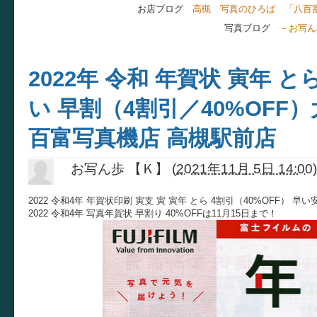
お店ブログ
高槻 写真のひろば 「八百
写真ブログ
－お写ん
2022年 令和 年賀状 寅年 
い 早割（4割引／40%OFF
百富写真機店 高槻駅前店
お写ん歩 【Ｋ】
(
2021年11月 5日 14:00
)
2022 令和4年 年賀状印刷 寅支 寅 寅年 とら 4割引（40%OFF） 
2022 令和4年 写真年賀状 早割り 40%OFFは11月15日まで！