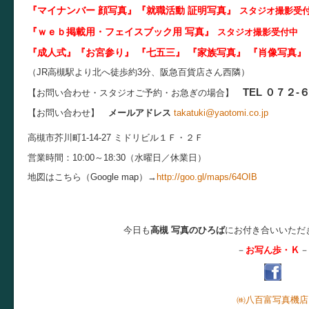
『マイナンバー 顔写真』『就職活動 証明写真
』
スタジオ
撮影受
『ｗｅｂ掲載用・フェイスブック用 写真』
スタジオ撮影受付中
『成人式』『お宮参り』 『七五三』 『家族写真』 『肖像写真
』
（JR高槻駅より北へ徒歩約3分、阪急百貨店さん西隣）
TEL ０７２-
【お問い合わせ・スタジオご予約・お急ぎの場合】
【お問い合わせ】
メールアドレス
takatuki@yaotomi.co.jp
高槻市芥川町1-14-27 ミドリビル１Ｆ・２Ｆ
営業時間：10:00～18:30（水曜日／休業日）
地図はこちら（Google map）→
http://goo.gl/maps/64OIB
今日も
高槻 写真のひろば
にお付き合いいただ
Ｋ
－
お写ん歩・
－
㈱八百富写真機店