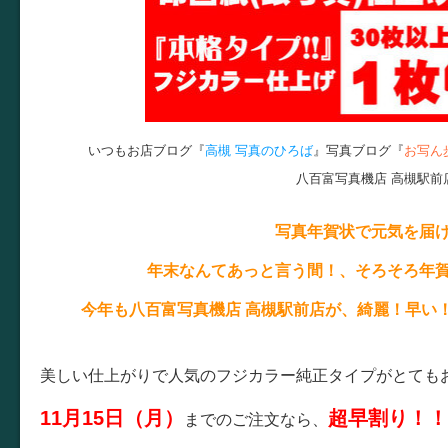
いつもお店ブログ『
高槻 写真のひろば
』写真ブログ『
お写ん
八百富写真機店 高槻駅前
写真年賀状で元気を届
年末なんてあっと言う間！、そろそろ年
今年も八百富写真機店 高槻駅前店が、綺麗！早い
美しい仕上がりで人気のフジカラー純正タイプがとても
11月15日（月）
超早割り！！
までのご注文なら、