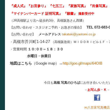
『成人式』『お宮参り』 『七五三』 『家族写真』 『肖像写真
』
『マイナンバーカード 証明写真
』 『願書』
撮影受付中
（JR高槻駅より北へ徒歩約3分、高槻阪急さん西隣）
TEL 072-683-
【お問い合わせ・スタジオご予約・お急ぎの場合】
【お問い合わせ】
メールアドレス
takatuki@yaotomi.co.jp
高槻市芥川町1-14-27
・
（高槻阪急前）
ＭＩＤＯＲＩビル１Ｆ・
営業時間
１０:００～１８：３０
・
水曜日・休業日
地図はこちら
（Google map）
→
http://goo.gl/maps/64OIB
今日も
高槻 写真のひろば
にお付き合いいただ
Ｋ
－
お写ん歩・
－
㈱八百富写真機店