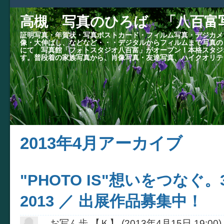
高槻 写真のひろば 「八百富
証明写真・年賀状・写真ポストカード・フィルム写真・デジカメ
像・大伸ばし、などなど・・・デジタルからフィルムまで写真の
にて 写真館「フォトスタジオ八百富」がオープン！本格スタジ
す。普段着の家族写真から、肖像写真・友達写真、ハイクオリテ
2013年4月アーカイブ
"PHOTO IS"想いをつなぐ。
2013 ／ 出展作品募集中！
お写ん歩 【Ｋ】
(
2013年4月15日 19:00
)