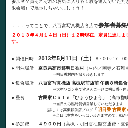
参加者全員それぞれのお気に入り各１枚を選んでいただ
阪会場）で展示しちゃいましょう！
参加者募集
．．．ってことで、八百富写真機店各店で
２０１３年４月１４日（日）１２時現在、定員に達しま
す。
2013年5月11日（土）
● 開催日時
8：00～17
● 開催場所
奈良県高市郡明日香村
（村内／岡寺／石舞
⇒明日香村内を撮り歩きします
● 集合場所
八百富写真機店 高槻駅前店前 午前８時集合
⇒大型ワゴン車で皆さんご一緒に明日香へ向
● 昼食
古民家Ｃａｆｅ「ひょうひょう」
（高市郡
⇒当日のみ臨時貸切営業していただきます
「
明日香 古民
（詳しくは高槻駅前店ブログ
⇒当日は村内をいっぱい歩きますので、動きやすい服
● 参加費
４９００円
（高槻～明日香往復交通費・昼