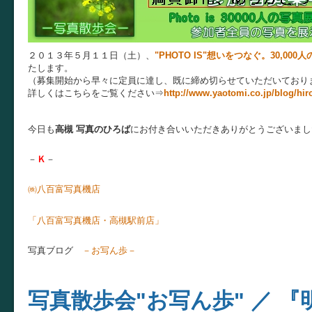
２０１３年５月１１日（土）、
"PHOTO IS"想いをつなぐ。30,000人
たします。
（募集開始から早々に定員に達し、既に締め切らせていただいており
詳しくはこちらをご覧ください⇒
http://www.yaotomi.co.jp/blog/hir
今日も
高槻 写真のひろば
にお付き合いいただきありがとうございまし
－
Ｋ
－
㈱八百富写真機店
お店ブ
「八百富写真機店・高槻駅前店」
写真ブログ
－お写ん歩－
写真散歩会"お写ん歩" ／ 『