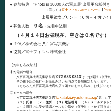
● 参加特典 "Photo is 30000人の写真展"出展用台紙付き
（詳しくは
富士フィルムホームページ
【
Pho
出展用銀塩プリント（６切～４切ワイド
９名
● 募集人数
（先着申込順）
（４月１４日お昼現在、空きは０名です）
● 主催／株式会社 八百富写真機店
● 協賛／富士フィルム 株式会社
【お申し込み方法】
①お電話の場合
072-683-0813
八百富写真機店高槻駅前店"
"までお電話（仮予
その後下記の銀行へお振込み頂いた時点で参加確定となります。
（もちろん八百富写真機店各店々頭でのお申し込み、お支払いも
②メールの場合
takatuki@yaotomi.co.jp
八百富写真機店高槻駅前店"
"宛てに
（１）氏名 （２）住所 （３）電話番号 （４）メールアドレ
１～２日以内に受信確認メールをご返信（仮予約）させて頂きま