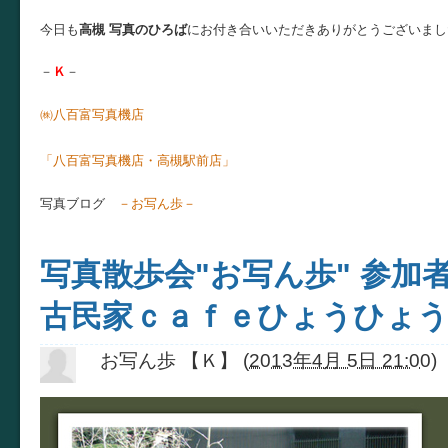
今日も
高槻 写真のひろば
にお付き合いいただきありがとうございまし
－
Ｋ
－
㈱八百富写真機店
お店ブ
「八百富写真機店・高槻駅前店」
写真ブログ
－お写ん歩－
写真散歩会"お写ん歩" 参加者
古民家ｃａｆｅひょうひょ
お写ん歩 【Ｋ】
(
2013年4月 5日 21:00
)