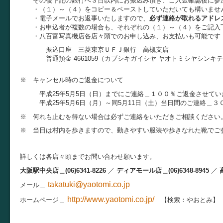
その後下記の銀行へ３日以内にお振込み頂き、ご入金確認後に参
・（１）～（４）をコピー＆ペーストしていただいても構いませ
・電子メールでお返事いたしますので、
必ず連絡が取れるアドレ
・お申込者が複数の場合も、それぞれの（１）～（４）をご記入
・八百富写真機店各店々頭でのお申し込み、お支払いも可能です
振込口座 三菱東京ＵＦＪ銀行 高槻支店
普通預金 4661059（カブシキガイシヤ ヤオトミシヤシンキ
※ キャンセル時のご返金について
平成25年5月5日（日）までにご連絡＿１００％ご返金させてい
平成25年5月6日（月）～同5月11日（土）当日間のご連絡＿３
※ 何れも止むを得ない場合は必ずご連絡をいただきご相談ください
※ 当日は村内を歩きますので、動きやすい服装や歩きなれた靴でご
詳しくは各店々頭までお問い合わせ願います。
大阪駅中央店＿(06)6341-8226
／
ディアモール店＿(06)6348-8945
／
takatuki@yaotomi.co.jp
メール＿
http://www.yaotomi.co.jp/
ホームページ＿
【検索：やおとみ】