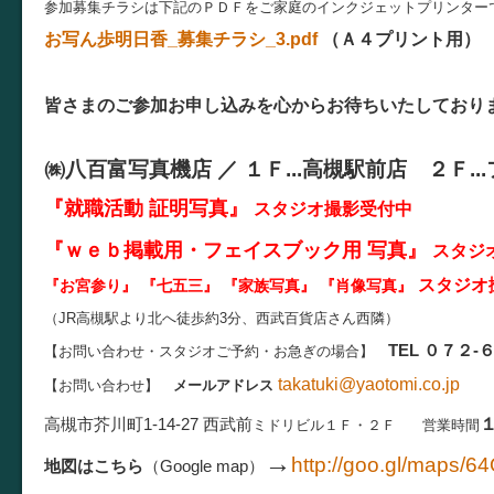
参加募集チラシは下記のＰＤＦをご家庭のインクジェットプリンター
お写ん歩明日香_募集チラシ_3.pdf
（Ａ４プリント用）
皆さまのご参加お申し込みを心からお待ちいたしており
㈱八百富写真機店 ／
１Ｆ...
高槻駅前店 ２Ｆ...
『就職活動 証明写真
』
スタジオ撮影受付中
『ｗｅｂ掲載用・フェイスブック用 写真』
スタジ
スタジオ
『お宮参り』 『七五三』 『家族写真』 『肖像写真
』
（JR高槻駅より北へ徒歩約3分、西武百貨店さん西隣）
TEL ０７２-
【お問い合わせ・スタジオご予約・お急ぎの場合】
takatuki@yaotomi.co.jp
【お問い合わせ】
メールアドレス
高槻市芥川町1-14-27
西武前
ミドリビル１Ｆ・２Ｆ
営業時間
→
http://goo.gl/maps/6
地図はこちら
（Google map）