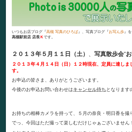
いつもお店ブログ『
高槻 写真のひろば
』、写真ブログ『
お写ん歩
』を
高槻駅前店 店長
Ｋ
です。
２０１３年５月１１日（土）
、
写真散歩会
"
お
２０１３年４月１４日（日）１２時現在、定員に達しま
す。
お申込の皆さま、ありがとうございます。
今後のお申込お問い合わせは
キャンセル待ち
となります
お持ちの相棒カメラを持って、５月の奈良・明日香を撮
でっ、今回はただ撮って楽しむだけじゃぁございません