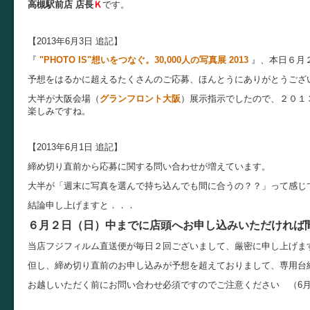
高槻駅前店 店長
Ｋ
です。
【2013年6月3日 追記】
『
"PHOTO IS"想いをつなぐ。30,000人の写真展 2013
』、本日６月
予想をはるかに超えるたくさんのご応募、ほんとうにありがとうござ
大半が大阪会場（
グランフロント大阪
）展示指示でしたので、２０１
楽しみですね。
【2013年6月1日 追記】
締め切り直前から応募に関する問い合わせが増えています。
大半が「週末に写真を選んで持ち込んでも間に合うの？？」って感じ
結論申し上げますと．．．
６月２日（日）中までに店頭へお申し込みいただければ
当店フジフィルム直送便が毎日２回ございまして、厳密に申し上げま
但し、締め切り直前のお申し込みが予想を超えておりまして、専用台
お越しいただく前にお問い合わせ必須ですのでご注意ください （6月