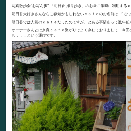
写真散歩会"お写ん歩" 「明日香 撮り歩き」のお昼ご飯時に利用する
明日香大好きさんならご存知かもしれないｃａｆｅのお名前は 『 ひょ
明日香では人気のｃａｆｅだったのですが、とある事情あって数年前
オーナーさんとは奈良ｃａｆｅ繋がりでよく存じておりまして、今回
Ｋ．．．という運びです。