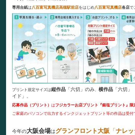
専用台紙
は
八百富写真機店高槻駅前店
をはじめ
八百富写真機店
各店
で
縦作品
「六切」のみ
横作品
「六切」
プリント規定サイズは
、
イド」
。
応募作品（プリント）
は
フジカラーお店プリント『銀塩プリント』限
ご家庭のパソコンで出力するインクジェットプリント等の作品は受付
大阪会場
グランフロント大阪
「
ナレッ
今年の
は