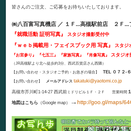
皆さんのご注文、ご応募をお待ちいたしております。
㈱八百富写真機店 ／
１Ｆ...
高槻駅前店 ２Ｆ...
『就職活動 証明写真
』
スタジオ撮影受付中
『ｗｅｂ掲載用・フェイスブック用 写真』
スタジ
スタジオ
『お宮参り』 『七五三』 『家族写真』 『肖像写真
』
（JR高槻駅より北へ徒歩約3分、西武百貨店さん西隣）
TEL ０７２-
【お問い合わせ・スタジオご予約・お急ぎの場合】
takatuki@yaotomi.co.jp
【お問い合わせ】
メールアドレス
高槻市芥川町1-14-27
西武前
ミドリビル１Ｆ・２Ｆ
営業時間
→
http://goo.gl/maps/6
地図はこちら
（Google map）