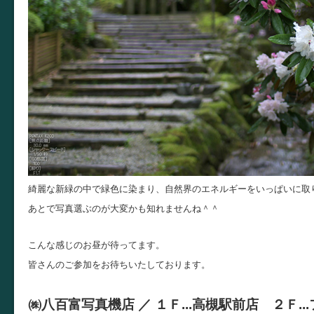
綺麗な新緑の中で緑色に染まり、自然界のエネルギーをいっぱいに取
あとで写真選ぶのが大変かも知れませんね＾＾
こんな感じのお昼が待ってます。
皆さんのご参加をお待ちいたしております。
㈱八百富写真機店 ／
１Ｆ...
高槻駅前店 ２Ｆ...