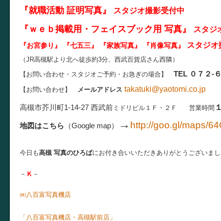
『就職活動 証明写真
』
スタジオ撮影受付中
『ｗｅｂ掲載用・フェイスブック用 写真』
スタジ
スタジオ
『お宮参り』 『七五三』 『家族写真』 『肖像写真
』
（JR高槻駅より北へ徒歩約3分、西武百貨店さん西隣）
TEL ０７２-
【お問い合わせ・スタジオご予約・お急ぎの場合】
takatuki@yaotomi.co.jp
【お問い合わせ】
メールアドレス
高槻市芥川町1-14-27
西武前
ミドリビル１Ｆ・２Ｆ
営業時間
→
http://goo.gl/maps/6
地図はこちら
（Google map）
今日も
高槻 写真のひろば
にお付き合いいただきありがとうございまし
－
Ｋ
－
㈱八百富写真機店
お店ブ
「八百富写真機店・高槻駅前店」