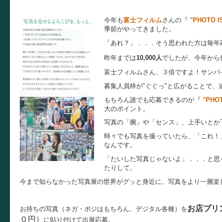
今年も
富士フィルム
さんの『
"PHOTO 
季節がやってきました。
「あれ？」．．．そう思われた方は毎年
昨年までは
10,000人
でしたが、今年から
富士フィルムさん、３倍ですよ！サンバイ
募集人員枠が"ぐぐっ"と広がることで
もちろん誰でも応募できるのが『
"PHO
大のポイント。
写真の「腕」や「センス」、上手いとか
時々でも写真を撮っていたら、「これ！
なんです。
「たいした写真じゃないよ」．．．と思
たりして。
今まで知らなかった写真展の世界がグッと身近に、写真をより一層楽
お店プリ
お持ちの写真（ネガ・ポジはもちろん、デジタル各種）を
０円）
に貼り付けて出展応募。