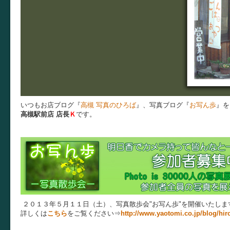
いつもお店ブログ『
高槻 写真のひろば
』、写真ブログ『
お写ん歩
』を
高槻駅前店 店長
Ｋ
です。
２０１３年５月１１日（土）、写真散歩会"お写ん歩"を開催いたしま
詳しくは
こちら
をご覧ください⇒
http://www.yaotomi.co.jp/blog/hir