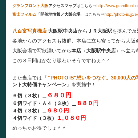
グランフロント大阪
アクセスマップ
はこちら⇒
http://www.grandfront-
富士フィルム
「
開催地情報／大阪会場
」はこちら⇒
http://photo-is.jp/
八百富写真機店
大阪駅中央店
から
ＪＲ大阪駅
を挟んで反
各地からのアクセスも抜群、本店に立ち寄ってから大阪
大阪会場で写欲湧いてから
本店
（
大阪駅中央店
）へ立ち
この３日間はかなり賑わいそうですねぇ＾＾
また当店では『
"PHOTO IS"想いをつなぐ。30,000人の
ント大特価キャンペーン
』を実施中！
６８０円
６切（３枚）＿
８８０円
６切ワイド・Ａ４（３枚）＿
９８０円
４切（３枚）＿
１,０８０円
４切ワイド（３枚）
めっちゃお得でしょ＾＾