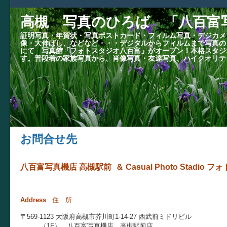
高槻 写真のひろば 「八百富
証明写真・年賀状・写真ポストカード・フィルム写真・デジカメ
像・大伸ばし、などなど・・・デジタルからフィルムまで写真の
にて 写真館「フォトスタジオ八百富」がオープン！本格スタジ
す。普段着の家族写真から、肖像写真・友達写真、ハイクオリテ
お問合せ先
八百富写真機店 高槻駅前 ＆ Casual Photo Stadio
Address
住 所
〒569-1123 大阪府高槻市芥川町1-14-27 西武前ミドリビル
（1F） 八百富写真機店 高槻駅前店