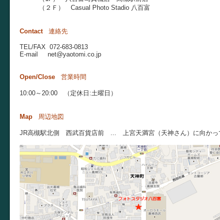
（２Ｆ） Casual Photo Stadio 八百富
Contact
連絡先
TEL/FAX 072-683-0813
E-mail net@yaotomi.co.jp
Open/Close
営業時間
10:00～20:00 （定休日:土曜日）
Map
周辺地図
JR高槻駅北側 西武百貨店前 ... 上宮天満宮（天神さん）に向か