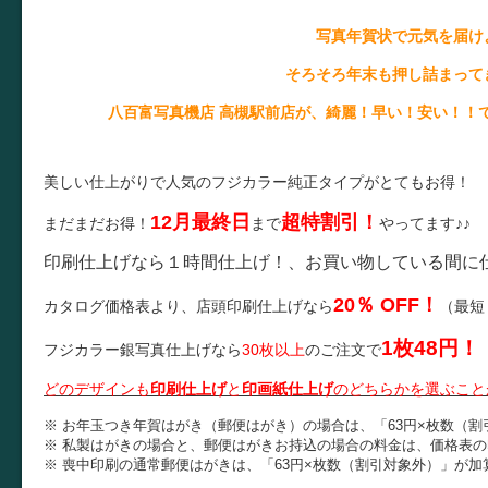
写真年賀状で元気を届け
そろそろ年末も押し詰まって
八百富写真機店 高槻駅前店が、綺麗！早い！安い！！
美しい仕上がりで人気のフジカラー純正タイプがとてもお得！
12月最終日
超特割引！
まだまだお得！
まで
やってます♪♪
印刷仕上げなら１時間仕上げ！、お買い物している間に
20％ OFF！
カタログ価格表より、店頭印刷仕上げなら
（最短
1枚48円！
フジカラー銀写真仕上げなら
30枚以上
のご注文で
どのデザインも
印刷仕上げ
と
印画紙仕上げ
のどちらかを選ぶこと
※ お年玉つき年賀はがき（郵便はがき）の場合は、「63円×枚数（
※ 私製はがきの場合と、郵便はがきお持込の場合の料金は、価格表の印
※ 喪中印刷の通常郵便はがきは、「63円×枚数（割引対象外）」が加