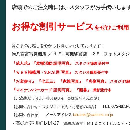
店頭でのご注文時には、スタッフがお手伝いします
お得な割引サービス
をぜひご利用
皆さまのお越しを心からお待ちいたしております！
㈱八百富写真機店 ／
１Ｆ...
高槻駅前店 ２Ｆ...
フォトスタジ
『成人式』
『就職活動 証明写真
』
スタジオ
撮影受付中
『ｗｅｂ掲載用・S.N.S.用 写真』
スタジオ撮影受付中
『お宮参り』 『七五三』 『家族写真』 『肖像写真
』
スタジオ撮
『マイナンバーカード 証明写真
』 『願書』
撮影受付中
（JR高槻駅より北へ徒歩約3分、高槻阪急さん西隣）
TEL 072-683-
【お問い合わせ・スタジオご予約・お急ぎの場合】
【お問い合わせ】
メールアドレス
takatuki@yaotomi.co.jp
高槻市芥川町1-14-27
・
（高槻阪急前）
ＭＩＤＯＲＩビル１Ｆ・