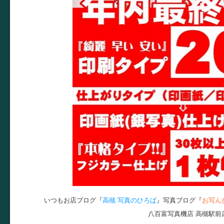
いつもお店ブログ『
高槻 写真のひろば
』写真ブログ『
お写ん
八百富写真機店 高槻駅前