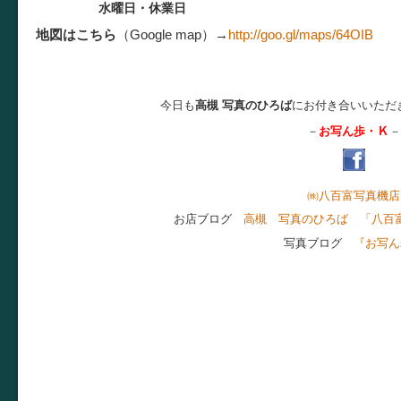
水曜日・休業日
地図はこちら
（Google map）
→
http://goo.gl/maps/64OIB
今日も
高槻 写真のひろば
にお付き合いいただ
Ｋ
－
お写ん歩・
－
㈱八百富写真機店
お店ブログ
高槻 写真のひろば 「八百
写真ブログ
『お写ん