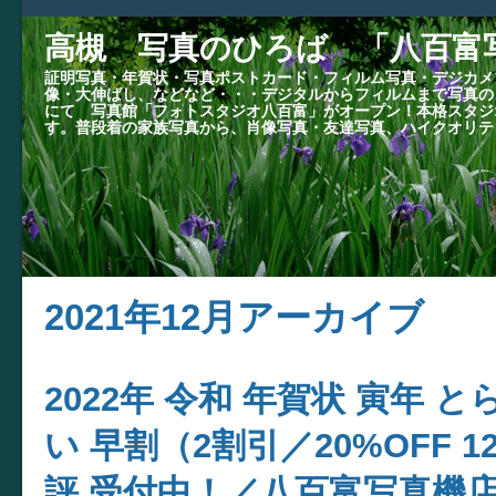
高槻 写真のひろば 「八百富
証明写真・年賀状・写真ポストカード・フィルム写真・デジカメ
像・大伸ばし、などなど・・・デジタルからフィルムまで写真の
にて 写真館「フォトスタジオ八百富」がオープン！本格スタジ
す。普段着の家族写真から、肖像写真・友達写真、ハイクオリテ
2021年12月アーカイブ
2022年 令和 年賀状 寅年 
い 早割（2割引／20%OFF
評 受付中！／八百富写真機店