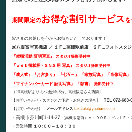
お得な割引サービス
期間限定の
を
皆さまのお越しを心からお待ちいたしております！
㈱八百富写真機店 ／
１Ｆ...
高槻駅前店 ２Ｆ...
フォトスタジ
『就職活動 証明写真
』
スタジオ
撮影受付中
『ｗｅｂ掲載用・S.N.S.用 写真』
スタジオ撮影受付中
『成人式』『お宮参り』 『七五三』 『家族写真』 『肖像写真
』
『マイナンバーカード 証明写真
』 『願書』
撮影受付中
（JR高槻駅より北へ徒歩約3分、高槻阪急さん西隣）
TEL 072-683-
【お問い合わせ・スタジオご予約・お急ぎの場合】
【お問い合わせ】
メールアドレス
takatuki@yaotomi.co.jp
高槻市芥川町1-14-27
・
（高槻阪急前）
ＭＩＤＯＲＩビル１Ｆ・
営業時間
１０:００～１８：３０
・