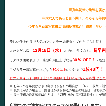
写真年賀状で元気を届け
年末なんてあっと言う間！、そろそろ年賀
今年も八百富写真機店 高槻駅前店が、綺麗！早い
美しい仕上がりで人気のフジカラー純正タイプがとてもお得！
12月15日（水）
超早割
まだまだお得！
までのご注文なら、
30％ OFF！
カタログ価格表より、店頭印刷仕上げなら
（最短
1枚48円！
フジカラー銀写真仕上げなら
30枚以上
のご注文で
どのデザインも印刷仕上げと印画紙仕上げのどちらかを選ぶこと
※ お年玉つき年賀はがき（郵便はがき）の場合は、「63円×枚数（
※ 私製はがきの場合と、郵便はがきお持込の場合の料金は、価格表の印
※ 喪中印刷の通常郵便はがきは、「63円×枚数（割引対象外）」が加
店頭でのご注文時はスタッフがお手伝いします♪