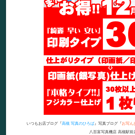
いつもお店ブログ『
高槻 写真のひろば
』写真ブログ『
お写ん
八百富写真機店 高槻駅前