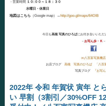
営業時間
１０:００～１８：３０
・
水曜日・休業日
地図はこちら
（Google map）
→
http://goo.gl/maps/64OIB
今日も
高槻 写真のひろば
にお付き合いいただ
Ｋ
－
お写ん歩・
－
㈱八百富写真機店
お店ブログ
高槻 写真のひろば 「八百
写真ブログ
『お写ん
2022年 令和 年賀状 寅年 
い 早割（3割引／30%OFF 