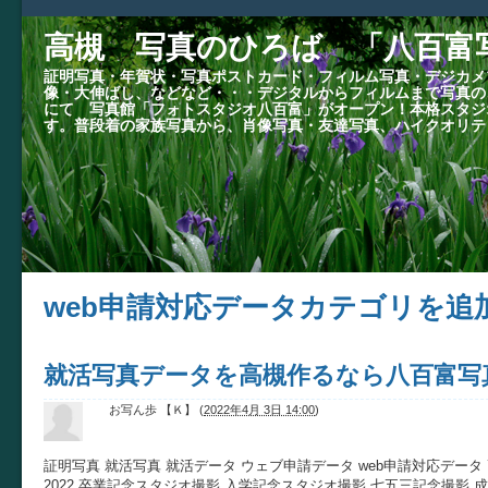
高槻 写真のひろば 「八百富
証明写真・年賀状・写真ポストカード・フィルム写真・デジカメ
像・大伸ばし、などなど・・・デジタルからフィルムまで写真の
にて 写真館「フォトスタジオ八百富」がオープン！本格スタジ
す。普段着の家族写真から、肖像写真・友達写真、ハイクオリテ
web申請対応データカテゴリを追
就活写真データを高槻作るなら八百富写
お写ん歩 【Ｋ】
(
2022年4月 3日 14:00
)
証明写真 就活写真 就活データ ウェブ申請データ web申請対応データ 
2022 卒業記念スタジオ撮影 入学記念スタジオ撮影 七五三記念撮影 