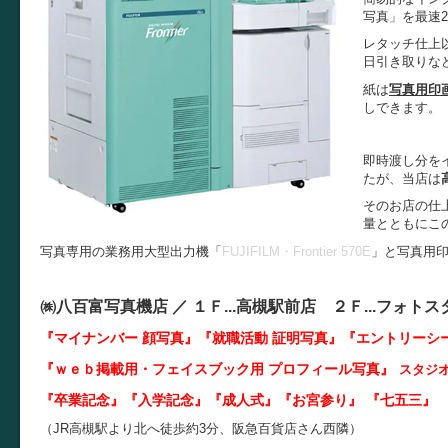
写真」を最速
レタッチ仕上
日引き取りな
紙は
写真用印
しできます。
即時渡し分を
たが、当店は
そのお店の仕
量とともにこ
写真専用の業務用大型出力機「
FUJIFILM・Frontier 570E
」と写真用
㈱八百富写真機店 ／
１Ｆ...
高槻駅前店 ２Ｆ...
フォトス
『マイナンバー 顔写真』『就職活動 証明写真
』『エントリーシ
『ｗｅｂ掲載用・フェイスブック用 プロフィール写真』
スタジ
『卒業記念』『入学記念』『成人式』『お宮参り』 『七五三』 
（JR高槻駅より北へ徒歩約3分、阪急百貨店さん西隣）