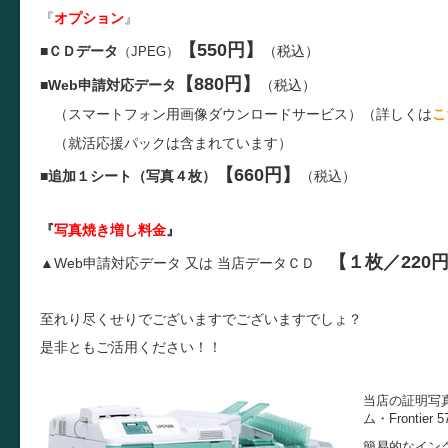
『
オプション
』
【550円】
■
ＣＤデータ
（税込）
（JPEG）
【880円】
■
Web申請対応データ
（税込）
（スマートフォン用画像ダウンロードサービス）（詳しくは
こ
（就活応援パックは含まれています）
【660円】
■
追加１シート（写真４枚）
（税込）
『
写真焼き増し料金
』
【１枚／220
▲Web申請対応データ 又は
当店データＣＤ
至れり尽くせりでございますでございますでしょ？
是非ともご活用ください！！
当店の証明写
ム・Fronti
簡易的なイン