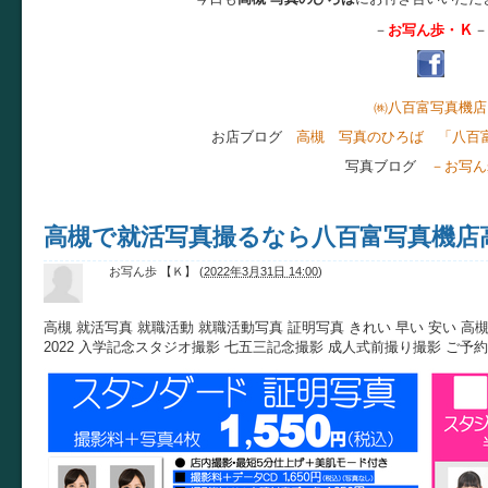
Ｋ
－
お写ん歩・
－
㈱八百富写真機店
お店ブログ
高槻 写真のひろば 「八百
写真ブログ
－お写ん
高槻で就活写真撮るなら八百富写真機店
お写ん歩 【Ｋ】
(
2022年3月31日 14:00
)
高槻 就活写真 就職活動 就職活動写真 証明写真 きれい 早い 安い 高
2022 入学記念スタジオ撮影 七五三記念撮影 成人式前撮り撮影 ご予