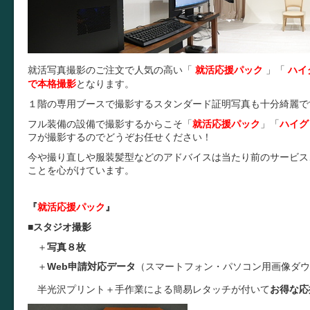
就活写真撮影のご注文で人気の高い「
就活応援パック
」
「
ハイ
で本格撮影
となります。
１階の専用ブースで撮影するスタンダード証明写真も十分綺麗で
フル装備の設備で撮影するからこそ
「
就活応援パック
」
「
ハイグ
フが撮影するのでどうぞお任せください！
今や撮り直しや服装髪型などのアドバイスは当たり前のサービス
ことを心がけています。
『
就活応援パック
』
■
スタジオ撮影
＋
写真８枚
＋
Web申請対応データ
（スマートフォン・パソコン用画像ダウ
半光沢プリント＋手作業による簡易レタッチが付いて
お得な応