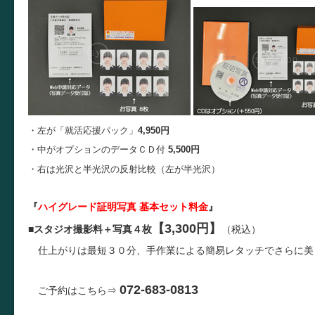
・左が「就活応援パック」
4,950円
・中がオプションのデータＣＤ付
5,500円
・右は光沢と半光沢の反射比較（左が半光沢）
『
ハイグレード証明写真 基本セット料金
』
【3,300円】
■
スタジオ撮影料＋写真４枚
（税込）
仕上がりは最短３０分、手作業による簡易レタッチでさらに美
072-683-0813
ご予約はこちら⇒