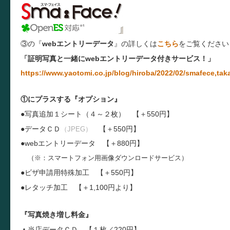
③の『
webエントリーデータ
』の詳しくは
こちら
をご覧ください
「証明写真と一緒にwebエントリーデータ付きサービス！」
https://www.yaotomi.co.jp/blog/hiroba/2022/02/smafece,tak
①にプラスする『オプション』
●写真追加１シート（４～２枚） 【＋550円】
●データＣＤ
【＋550円】
（JPEG）
●
webエントリーデータ
【＋880円】
（※：スマートフォン用画像ダウンロードサービス）
●ビザ申請用特殊加工 【＋550円】
●レタッチ加工 【＋1,100円より】
『写真焼き増し料金』
▲当店データＣＤ 【１枚／220円】