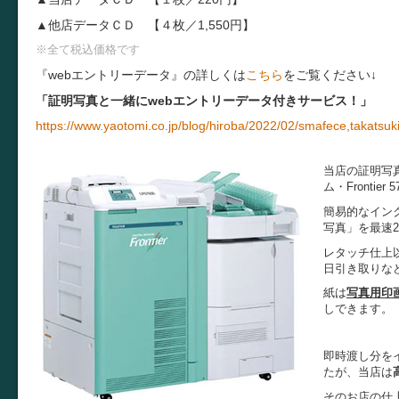
▲他店データＣＤ 【４枚／1,550円】
※全て税込価格です
『
webエントリーデータ
』の詳しくは
こちら
をご覧ください↓
「証明写真と一緒にwebエントリーデータ付きサービス！」
https://www.yaotomi.co.jp/blog/hiroba/2022/02/smafece,takatsuk
当店の証明写
ム・Fronti
簡易的なイン
写真」を最速
レタッチ仕上
日引き取りな
紙は
写真用印
しできます。
即時渡し分を
たが、当店は
そのお店の仕