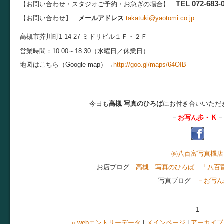
TEL 072-683-
【お問い合わせ・スタジオご予約・お急ぎの場合】
【お問い合わせ】
メールアドレス
takatuki@yaotomi.co.jp
高槻市芥川町1-14-27 ミドリビル１Ｆ・２Ｆ
営業時間：10:00～18:30（水曜日／休業日）
地図はこちら（Google map）→
http://goo.gl/maps/64OIB
今日も
高槻 写真のひろば
にお付き合いいただ
Ｋ
－
お写ん歩・
－
㈱八百富写真機店
お店ブログ
高槻 写真のひろば 「八百
写真ブログ
－お写ん
1
« webエントリーデータ
|
メインページ
|
アーカイブ