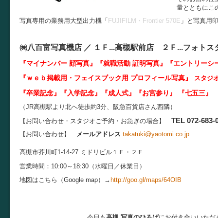
量とともにこ
写真専用の業務用大型出力機「
FUJIFILM・Frontier 570E
」と写真用
㈱八百富写真機店 ／
１Ｆ...
高槻駅前店 ２Ｆ...
フォトス
『マイナンバー 顔写真』『就職活動 証明写真
』『エントリーシ
『ｗｅｂ掲載用・フェイスブック用 プロフィール写真』
スタジ
『卒業記念』『入学記念』『成人式』『お宮参り』 『七五三』 
（JR高槻駅より北へ徒歩約3分、阪急百貨店さん西隣）
TEL 072-683-
【お問い合わせ・スタジオご予約・お急ぎの場合】
【お問い合わせ】
メールアドレス
takatuki@yaotomi.co.jp
高槻市芥川町1-14-27 ミドリビル１Ｆ・２Ｆ
営業時間：10:00～18:30（水曜日／休業日）
地図はこちら（Google map）→
http://goo.gl/maps/64OIB
今日も
高槻 写真のひろば
にお付き合いいただ