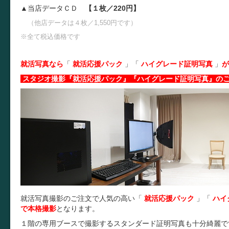
▲当店データＣＤ
【１枚／220円】
（他店データは４枚／1,550円です）
※全て税込価格です
就活写真なら
「
就活応援パック
」
「
ハイグレード証明写真
」
が
スタジオ撮影『就活応援パック』『ハイグレード証明写真』の
就活写真撮影のご注文で人気の高い「
就活応援パック
」
「
ハイ
で本格撮影
となります。
１階の専用ブースで撮影するスタンダード証明写真も十分綺麗で