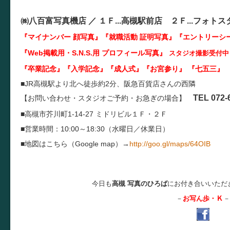
㈱八百富写真機店 ／
１Ｆ...
高槻駅前店 ２Ｆ...
フォトス
『マイナンバー 顔写真』『就職活動 証明写真
』『エントリーシ
『Web掲載用・S.N.S.用 プロフィール写真』
スタジオ撮影受付中
『卒業記念』『入学記念』『成人式』『お宮参り』 『七五三』 
■JR高槻駅より北へ徒歩約2分、阪急百貨店さんの西隣
TEL 072-
【お問い合わせ・スタジオご予約・お急ぎの場合】
■高槻市芥川町1-14-27 ミドリビル１Ｆ・２Ｆ
■営業時間：10:00～18:30（水曜日／休業日）
■地図はこちら（Google map）→
http://goo.gl/maps/64OIB
今日も
高槻 写真のひろば
にお付き合いいただ
Ｋ
－
お写ん歩・
－