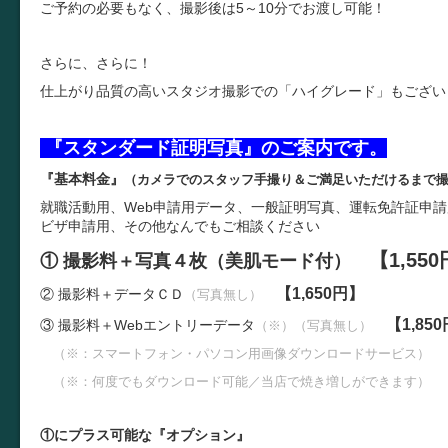
ご予約の必要もなく、撮影後は5～10分でお渡し可能！
さらに、さらに！
仕上がり品質の高いスタジオ撮影での「ハイグレード」もござい
『スタンダード証明写真』のご案内です。
『基本料金』
（カメラでのスタッフ手撮り＆ご満足いただけるまで撮
就職活動用、Web申請用データ、一般証明写真、運転免許証申
ビザ申請用、その他なんでもご相談ください
【1,55
① 撮影料＋写真４枚（美肌モード付）
【1,650円】
② 撮影料＋データＣＤ
（写真無し）
【1,85
③ 撮影料＋W
ebエントリーデータ
（※）（写真無し）
（※：スマートフォン・パソコン用画像ダウンロードサービス）
（※：何度でもダウンロード可能／当店で焼き増しができます）
①にプラス可能な『オプション』