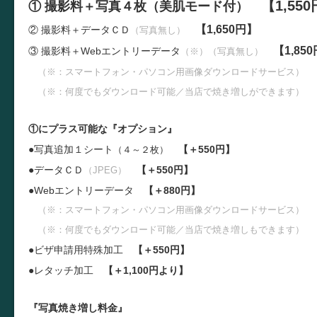
【1,55
① 撮影料＋写真４枚（美肌モード付）
【1,650円】
② 撮影料＋データＣＤ
（写真無し）
【1,85
③ 撮影料＋W
ebエントリーデータ
（※）（写真無し）
（※：スマートフォン・パソコン用画像ダウンロードサービス）
（※：何度でもダウンロード可能／当店で焼き増しができます）
①にプラス可能な『オプション』
●写真追加１シート
【＋550円】
（４～２枚）
●データＣＤ
【＋550円】
（JPEG）
●W
ebエントリーデータ
【＋880円】
（※：スマートフォン・パソコン用画像ダウンロードサービス）
（※：何度でもダウンロード可能／当店で焼き増しもできます）
●ビザ申請用特殊加工
【＋550円】
●レタッチ加工
【＋1,100円より】
『写真焼き増し料金』