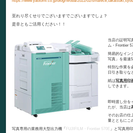
https://www.yaotomi.co.jp/blog/hiroba/2022/02/smafece,takatsuki,syo
至れり尽くせりでございますでございますでしょ？
是非ともご活用ください！！
当店の証明写
ム・Fronti
簡易的なイン
写真」を最速
特別な作業を
日引き取りな
紙は
写真用印
しできます。
即時渡し分を
たが、当店は
そのお店の仕
量とともにこ
写真専用の業務用大型出力機「
FUJIFILM・Frontier 570E
」と写真用