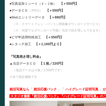
●写真追加１シート
【＋550円】
（４～２枚）
●データＣＤ
【＋550円】
（JPEG）
●W
ebエントリーデータ
【＋880円】
（※：スマートフォン・パソコン用画像ダウンロードサービス）
（※：何度でもダウンロード可能／当店で焼き増しもできます）
●ビザ申請用特殊加工
【＋550円】
●レタッチ加工
【＋1,100円より】
『写真焼き増し料金』
▲当店データＣＤ
【１枚／220円】
（他店データは４枚／1,550円です）
※全て税込価格です
就活写真なら
「
就活応援パック
」
「
ハイグレード証明写真
」
が
スタジオ撮影『就活応援パック』『ハイグレード証明写真』の