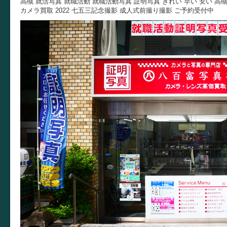
高槻 就活写真 就職活動 就職活動写真 証明写真 きれい 早い 安い 高
カメラ買取 2022 七五三記念撮影 成人式前撮り撮影 ご予約受付中