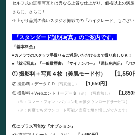
セルフ式の証明写真とは異なる上質な仕上がり、価格以上の満足
さらに、さらに！
仕上がり品質の高いスタジオ撮影での「ハイグレード」もござい
『スタンダード証明写真』のご案内です。
『基本料金』
■カメラでのスタッフ手撮り＆ご満足いただけるまで撮り直しＯＫ！
■『就活写真』『一般履歴書』『マイナンバー』『運転免許証』『パ
【1,55
① 撮影料＋写真４枚（美肌モード付）
【1,650円】
② 撮影料＋データＣＤ
（写真無し）
【1,85
③ 撮影料＋W
ebエントリーデータ
（※）（写真無し）
（※：スマートフォン・パソコン用画像ダウンロードサービス）
（※：何度でもダウンロード可能／当店で焼き増しができます）
①にプラス可能な『オプション』
●写真追加１シート
【＋550円】
（４～２枚）