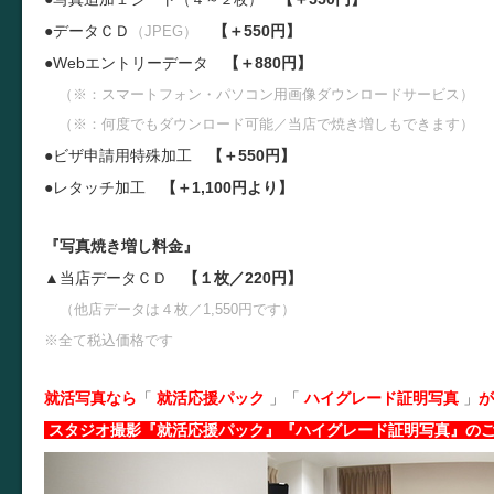
●データＣＤ
【＋550円】
（JPEG）
●W
ebエントリーデータ
【＋880円】
（※：スマートフォン・パソコン用画像ダウンロードサービス）
（※：何度でもダウンロード可能／当店で焼き増しもできます）
●ビザ申請用特殊加工
【＋550円】
●レタッチ加工
【＋1,100円より】
『写真焼き増し料金』
▲当店データＣＤ
【１枚／220円】
（他店データは４枚／1,550円です）
※全て税込価格です
就活写真なら
「
就活応援パック
」
「
ハイグレード証明写真
」
が
スタジオ撮影『就活応援パック』『ハイグレード証明写真』の