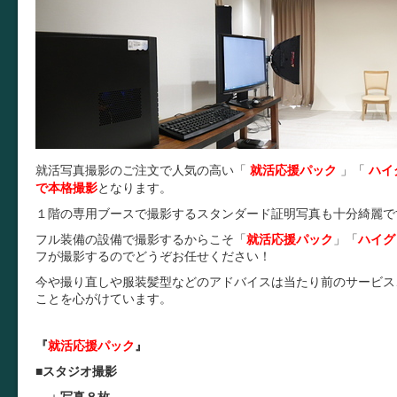
就活写真撮影のご注文で人気の高い「
就活応援パック
」
「
ハイ
で本格撮影
となります。
１階の専用ブースで撮影するスタンダード証明写真も十分綺麗で
フル装備の設備で撮影するからこそ
「
就活応援パック
」
「
ハイグ
フが撮影するのでどうぞお任せください！
今や撮り直しや服装髪型などのアドバイスは当たり前のサービス
ことを心がけています。
『
就活応援パック
』
■
スタジオ撮影
＋
写真８枚