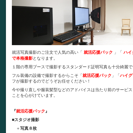
就活写真撮影のご注文で人気の高い「
就活応援パック
」
「
ハイ
で本格撮影
となります。
１階の専用ブースで撮影するスタンダード証明写真も十分綺麗で
フル装備の設備で撮影するからこそ
「
就活応援パック
」
「
ハイグ
フが撮影するのでどうぞお任せください！
今や撮り直しや服装髪型などのアドバイスは当たり前のサービス
ことを心がけています。
『
就活応援パック
』
■
スタジオ撮影
＋
写真８枚