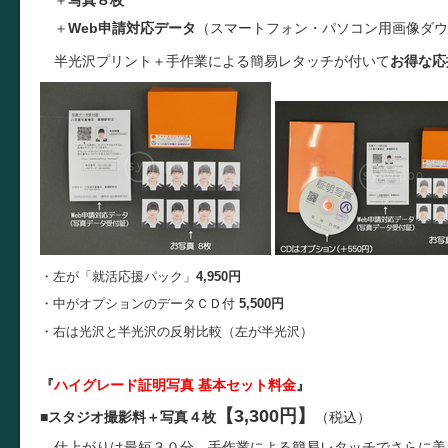
＋
Web申請対応データ
（スマートフォン・パソコン用画像ダウ
半光沢プリント＋手作業による簡易レタッチが付いて
お得な応
・左が「就活応援パック」
4,950円
・中がオプションのデータＣＤ付
5,500円
・右は光沢と半光沢の反射比較（左が半光沢）
『
ハイグレード証明写真 基本セット料金
』
【3,300円】
■
スタジオ撮影料＋写真４枚
（税込）
仕上がりは最短３０分、手作業による簡易レタッチでさらに美