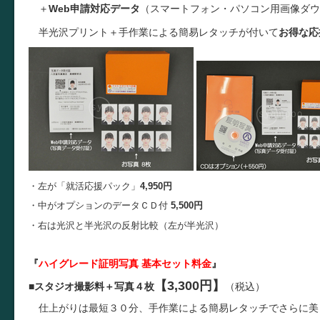
＋
Web申請対応データ
（スマートフォン・パソコン用画像ダウ
半光沢プリント＋手作業による簡易レタッチが付いて
お得な応
・左が「就活応援パック」
4,950円
・中がオプションのデータＣＤ付
5,500円
・右は光沢と半光沢の反射比較（左が半光沢）
『
ハイグレード証明写真 基本セット料金
』
【3,300円】
■
スタジオ撮影料＋写真４枚
（税込）
仕上がりは最短３０分、手作業による簡易レタッチでさらに美