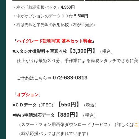
・左が「就活応援パック」
4,950円
・中がオプションのデータＣＤ付
5,500円
・右は光沢と半光沢の反射比較（左が半光沢）
『
ハイグレード証明写真 基本セット料金
』
【3,300円】
■
スタジオ撮影料＋写真４枚
（税込）
仕上がりは最短３０分、手作業による簡易レタッチでさらに美
072-683-0813
ご予約はこちら⇒
『
オプション
』
【550円】
■
ＣＤデータ
（税込）
（JPEG）
【880円】
■
Web申請対応データ
（税込）
（スマートフォン用画像ダウンロードサービス）（詳しくは
こ
（就活応援パックは含まれています）