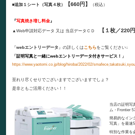
【660円】
■
追加１シート（写真４枚）
（税込）
『
写真焼き増し料金
』
【１枚／220
▲Web申請対応データ 又は
当店データＣＤ
『
webエントリーデータ
』の詳しくは
こちら
をご覧ください↓
「
証明写真と一緒にwebエントリーデータ付きサービス！
」
https://www.yaotomi.co.jp/blog/hiroba/2022/02/smafece,takatsuki,syo
至れり尽くせりでございますでございますでしょ？
是非ともご活用ください！！
当店の証明写
ム・Fronti
簡易的なイン
写真」を最速
特別な作業を