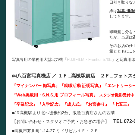
日引き取りな
紙は
写真用印
しできます。
即時渡し分を
たが、当店は
そのお店の仕
量とともにこ
写真専用の業務用大型出力機「
FUJIFILM・Frontier 570E
」と写真用
㈱八百富写真機店 ／
１Ｆ...
高槻駅前店 ２Ｆ...
フォトス
『マイナンバー 顔写真』『就職活動 証明写真
』『エントリーシ
『Web掲載用・S.N.S.用 プロフィール写真』
スタジオ撮影受付中
『卒業記念』『入学記念』『成人式』『お宮参り』 『七五三』 
■JR高槻駅より北へ徒歩約2分、阪急百貨店さんの西隣
TEL 072-
【お問い合わせ・スタジオご予約・お急ぎの場合】
■高槻市芥川町1-14-27 ミドリビル１Ｆ・２Ｆ