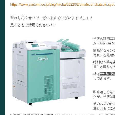
https://www.yaotomi.co.jp/blog/hiroba/2022/02/smafece,takatsuki,syo
至れり尽くせりでございますでございますでしょ？
是非ともご活用ください！！
当店の証明写
ム・Fronti
簡易的なイン
写真」を最速
特別な作業を
日引き取りな
紙は
写真用印
しできます。
即時渡し分を
たが、当店は
そのお店の仕
量とともにこ