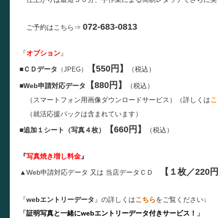
072-683-0813
ご予約はこちら⇒
『
オプション
』
【550円】
■
ＣＤデータ
（税込）
（JPEG）
【880円】
■
Web申請対応データ
（税込）
（スマートフォン用画像ダウンロードサービス）（詳しくは
こ
（就活応援パックは含まれています）
【660円】
■
追加１シート（写真４枚）
（税込）
『
写真焼き増し料金
』
【１枚／220
▲Web申請対応データ 又は
当店データＣＤ
『
webエントリーデータ
』の詳しくは
こちら
をご覧ください↓
「
証明写真と一緒にwebエントリーデータ付きサービス！
」