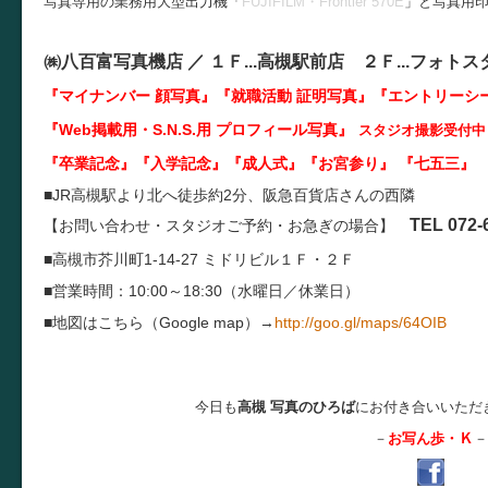
写真専用の業務用大型出力機「
FUJIFILM・Frontier 570E
」と写真用
㈱八百富写真機店 ／
１Ｆ...
高槻駅前店 ２Ｆ...
フォトス
『マイナンバー 顔写真』『就職活動 証明写真
』『エントリーシ
『Web掲載用・S.N.S.用 プロフィール写真』
スタジオ撮影受付中
『卒業記念』『入学記念』『成人式』『お宮参り』 『七五三』 
■JR高槻駅より北へ徒歩約2分、阪急百貨店さんの西隣
TEL 072-
【お問い合わせ・スタジオご予約・お急ぎの場合】
■高槻市芥川町1-14-27 ミドリビル１Ｆ・２Ｆ
■営業時間：10:00～18:30（水曜日／休業日）
■地図はこちら（Google map）→
http://goo.gl/maps/64OIB
今日も
高槻 写真のひろば
にお付き合いいただ
Ｋ
－
お写ん歩・
－