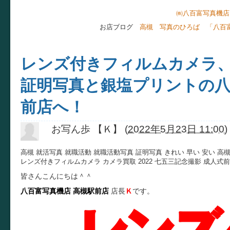
㈱八百富写真機店
お店ブログ
高槻 写真のひろば 「八百
レンズ付きフィルムカメラ
証明写真と銀塩プリントの八
前店へ！
お写ん歩 【Ｋ】
(
2022年5月23日 11:00
)
高槻 就活写真 就職活動 就職活動写真 証明写真 きれい 早い 安い 高
レンズ付きフィルムカメラ カメラ買取 2022 七五三記念撮影 成人式
皆さんこんにちは＾＾
八百富写真機店
高槻駅前店
店長
Ｋ
です。