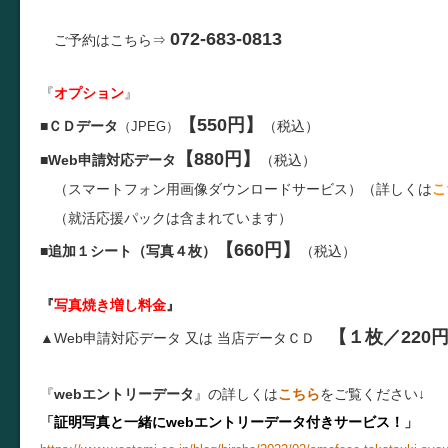
072-683-0813
ご予約はこちら⇒
『
オプション
』
【550円】
■
ＣＤデータ
（税込）
（JPEG）
【880円】
■
Web申請対応データ
（税込）
（スマートフォン用画像ダウンロードサービス）（詳しくは
こ
（就活応援パックは含まれています）
【660円】
■
追加１シート（写真４枚）
（税込）
『
写真焼き増し料金
』
【１枚／220
▲Web申請対応データ 又は
当店データＣＤ
『
webエントリーデータ
』の詳しくは
こちら
をご覧ください↓
「
証明写真と一緒にwebエントリーデータ付きサービス！
」