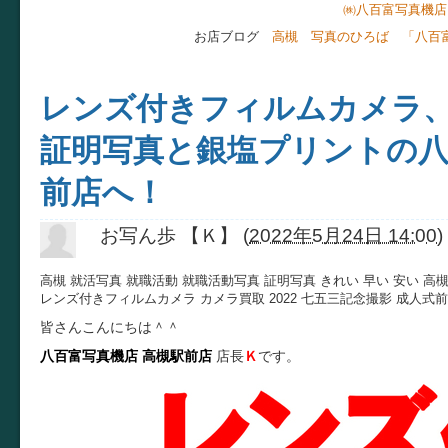
㈱八百富写真機店
お店ブログ
高槻 写真のひろば 「八百
レンズ付きフィルムカメラ
証明写真と銀塩プリントの八
前店へ！
お写ん歩 【Ｋ】
(
2022年5月24日 14:00
)
高槻 就活写真 就職活動 就職活動写真 証明写真 きれい 早い 安い 高
レンズ付きフィルムカメラ カメラ買取 2022 七五三記念撮影 成人式
皆さんこんにちは＾＾
八百富写真機店
高槻駅前店
店長
Ｋ
です。