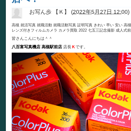
お写ん歩 【Ｋ】
(
2022年5月27日 12:00
)
高槻 就活写真 就職活動 就職活動写真 証明写真 きれい 早い 安い 高
レンズ付きフィルムカメラ カメラ買取 2022 七五三記念撮影 成人式
皆さんこんにちは＾＾
八百富写真機店
高槻駅前店
店長
Ｋ
です。