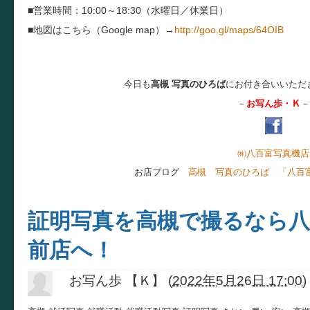
■営業時間：10:00～18:30（水曜日／休業日）
■地図はこちら（Google map）→
http://goo.gl/maps/64OIB
今日も
高槻 写真のひろば
にお付き合いいただ
Ｋ
－
お写ん歩・
－
㈱八百富写真機店
お店ブログ
高槻 写真のひろば 「八百
証明写真を高槻で撮るなら八
前店へ！
お写ん歩 【Ｋ】
(
2022年5月26日 17:00
)