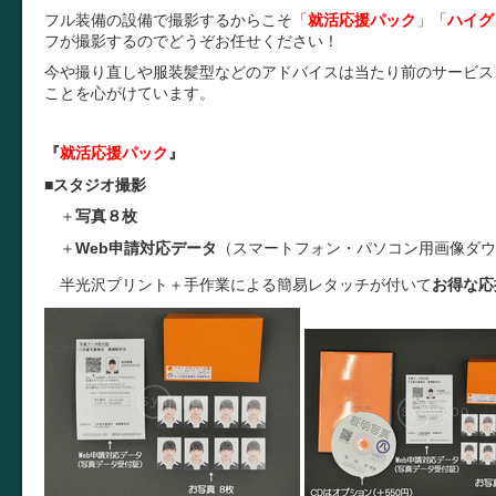
フル装備の設備で撮影するからこそ
「
就活応援パック
」
「
ハイグ
フが撮影するのでどうぞお任せください！
今や撮り直しや服装髪型などのアドバイスは当たり前のサービス
ことを心がけています。
『
就活応援パック
』
■
スタジオ撮影
＋
写真８枚
＋
Web申請対応データ
（スマートフォン・パソコン用画像ダウ
半光沢プリント＋手作業による簡易レタッチが付いて
お得な応