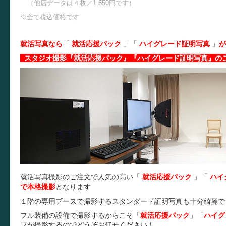
（他店データは４枚／1,550円です）
※全て税込価格です
就活写真なら
「
就活応援パック
」
「
ハイグレード証明写真
」
が
スタジオ撮影『就活応援パック』『ハイグレード証明写真』の
就活写真撮影のご注文で人気の高い「
就活応援パック
」
「
ハイ
で本格撮影
となります
１階の専用ブースで撮影するスタンダード証明写真も十分綺麗で
フル装備の設備で撮影するからこそ
「
就活応援パック
」
「
ハイグ
フが撮影するのでどうぞお任せください！