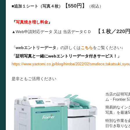
【550円】
■
追加１シート（写真４枚）
（税込）
『
写真焼き増し料金
』
【１枚／220
▲Web申請対応データ 又は
当店データＣＤ
『
webエントリーデータ
』の詳しくは
こちら
をご覧ください↓
「
証明写真と一緒にwebエントリーデータ付きサービス！
」
https://www.yaotomi.co.jp/blog/hiroba/2022/02/smafece,takatsuki,syo
是非ともご活用ください
当店の証明写
ム・Fronti
簡易的なイン
写真」を最速
特別な作業を
日引き取りな