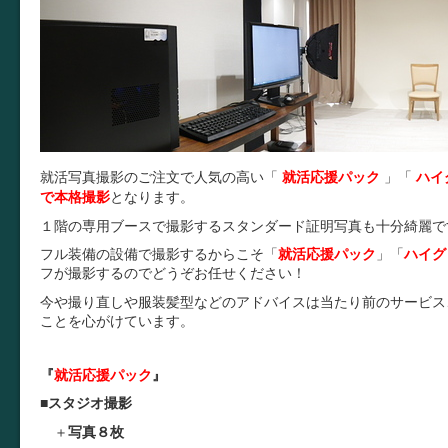
就活写真撮影のご注文で人気の高い「
就活応援パック
」
「
ハイ
で本格撮影
となります。
１階の専用ブースで撮影するスタンダード証明写真も十分綺麗で
フル装備の設備で撮影するからこそ
「
就活応援パック
」
「
ハイグ
フが撮影するのでどうぞお任せください！
今や撮り直しや服装髪型などのアドバイスは当たり前のサービス
ことを心がけています。
『
就活応援パック
』
■
スタジオ撮影
＋
写真８枚