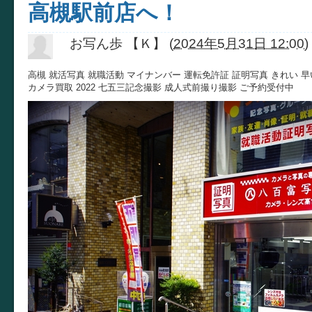
高槻駅前店へ！
お写ん歩 【Ｋ】
(
2024年5月31日 12:00
)
高槻 就活写真 就職活動 マイナンバー 運転免許証 証明写真 きれい 早
カメラ買取 2022 七五三記念撮影 成人式前撮り撮影 ご予約受付中