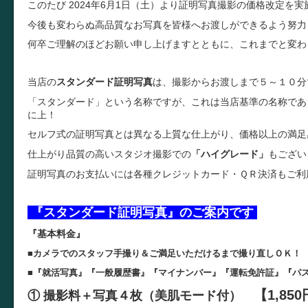
このたび 2024年6月1日（土）より証明写真撮影の価格改定を
今後も変わらぬ高品質なお写真を皆様へお渡しができるよう努力
何卒ご理解のほどお願い申し上げますとともに、これまでと変わ
当店の
スタンダード証明写真
は、撮影からお渡しまで５～１０分
「スタンダード」という名称ですが、これは当店基準の名称であ
に上！
セルフ式の証明写真とは異なる上質な仕上がり、価格以上の満足
仕上がり品質の高いスタジオ撮影での
「ハイグレード」
もござい
証明写真のお支払いには各種クレジットカード・ＱＲ決済もご利
『スタンダード証明写真』のご案内です
『基本料金』
■カメラでのスタッフ手撮り＆ご満足いただけるまで撮り直しＯＫ！
■『就活写真』『一般履歴書』『マイナンバー』『運転免許証』『パ
【1,85
① 撮影料＋写真４枚（美肌モード付）