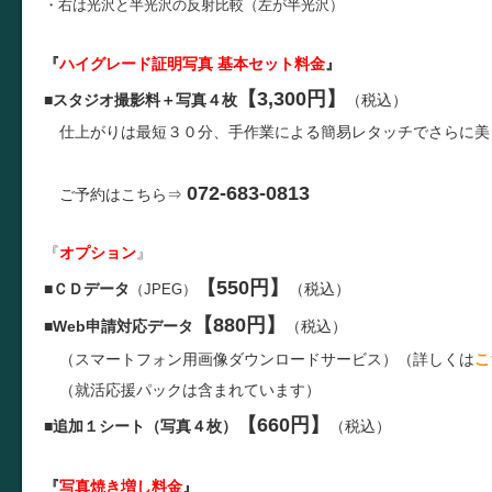
・右は光沢と半光沢の反射比較（左が半光沢）
『
ハイグレード証明写真 基本セット料金
』
【3,300円】
■
スタジオ撮影料＋写真４枚
（税込）
仕上がりは最短３０分、手作業による簡易レタッチでさらに美
072-683-0813
ご予約はこちら⇒
『
オプション
』
【550円】
■
ＣＤデータ
（税込）
（JPEG）
【880円】
■
Web申請対応データ
（税込）
（スマートフォン用画像ダウンロードサービス）（詳しくは
こ
（就活応援パックは含まれています）
【660円】
■
追加１シート（写真４枚）
（税込）
『
写真焼き増し料金
』