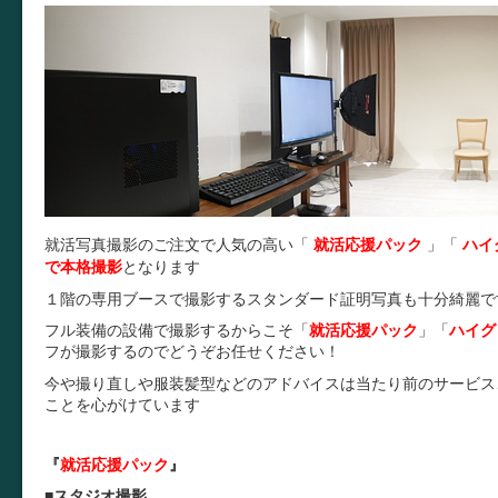
就活写真撮影のご注文で人気の高い「
就活応援パック
」
「
ハイ
で本格撮影
となります
１階の専用ブースで撮影するスタンダード証明写真も十分綺麗で
フル装備の設備で撮影するからこそ
「
就活応援パック
」
「
ハイグ
フが撮影するのでどうぞお任せください！
今や撮り直しや服装髪型などのアドバイスは当たり前のサービス
ことを心がけています
『
就活応援パック
』
■
スタジオ撮影