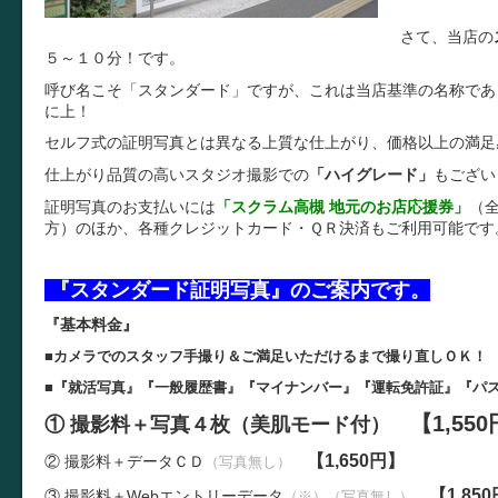
さて、当店の
５～１０分！
です。
呼び名こそ「スタンダード」ですが、これは当店基準の名称であ
に上！
セルフ式の証明写真とは異なる上質な仕上がり、価格以上の満足
仕上がり品質の高いスタジオ撮影での
「ハイグレード」
もござい
証明写真のお支払いには
「スクラム高槻 地元のお店応援券」
（
方）のほか、各種クレジットカード・ＱＲ決済もご利用可能です
『スタンダード証明写真』のご案内です。
『基本料金』
■カメラでのスタッフ手撮り＆ご満足いただけるまで撮り直しＯＫ！
■『就活写真』『一般履歴書』『マイナンバー』『運転免許証』『パ
【1,55
① 撮影料＋写真４枚（美肌モード付）
【1,650円】
② 撮影料＋データＣＤ
（写真無し）
【1,85
③ 撮影料＋W
ebエントリーデータ
（※）（写真無し）