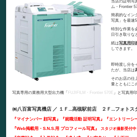
当店の証明写
ム・Fronti
簡易的なイン
写真」を最速
特別な作業を
日引き取りな
紙は
写真用印
しできます。
即時渡し分を
たが、当店は
そのお店の仕
量とともにこ
写真専用の業務用大型出力機「
FUJIFILM・Frontier 570E
」と写真用
㈱八百富写真機店 ／
１Ｆ...
高槻駅前店 ２Ｆ...
フォトス
『マイナンバー 顔写真』『就職活動 証明写真
』『エントリーシ
『Web掲載用・S.N.S.用 プロフィール写真』
スタジオ撮影受付中