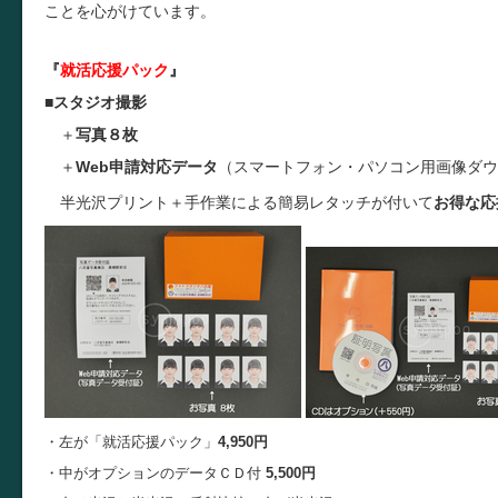
ことを心がけています。
『
就活応援パック
』
■
スタジオ撮影
＋
写真８枚
＋
Web申請対応データ
（スマートフォン・パソコン用画像ダウ
半光沢プリント＋手作業による簡易レタッチが付いて
お得な応
・左が「就活応援パック」
4,950円
・中がオプションのデータＣＤ付
5,500円