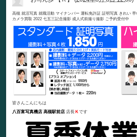
高槻 就活写真 就職活動 マイナンバー 運転免許証 証明写真 きれい 早
カメラ買取 2022 七五三記念撮影 成人式前撮り撮影 ご予約受付中
皆さんこんにちは
八百富写真機店
高槻駅前店
店長
Ｋ
です