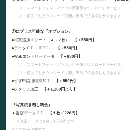
（※：スマートフォン・パソコン用画像ダウンロードサービス）
（※：何度でもダウンロード可能／当店で焼き増しができます）
①にプラス可能な『オプション』
●写真追加１シート
【＋550円】
（４～２枚）
●データＣＤ
【＋550円】
（JPEG）
●W
ebエントリーデータ
【＋880円】
（※：スマートフォン・パソコン用画像ダウンロードサービス）
（※：何度でもダウンロード可能／当店で焼き増しもできます）
●ビザ申請用特殊加工
【＋550円】
●レタッチ加工
【＋1,100円より】
『写真焼き増し料金』
▲当店データＣＤ
【１枚／220円】
（他店データは４枚／1,550円です）
※全て税込価格です