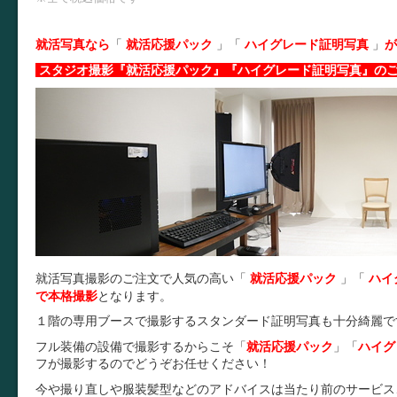
就活写真なら
「
就活応援パック
」
「
ハイグレード証明写真
」
が
スタジオ撮影『就活応援パック』『ハイグレード証明写真』の
就活写真撮影のご注文で人気の高い「
就活応援パック
」
「
ハイ
で本格撮影
となります。
１階の専用ブースで撮影するスタンダード証明写真も十分綺麗で
フル装備の設備で撮影するからこそ
「
就活応援パック
」
「
ハイグ
フが撮影するのでどうぞお任せください！
今や撮り直しや服装髪型などのアドバイスは当たり前のサービス