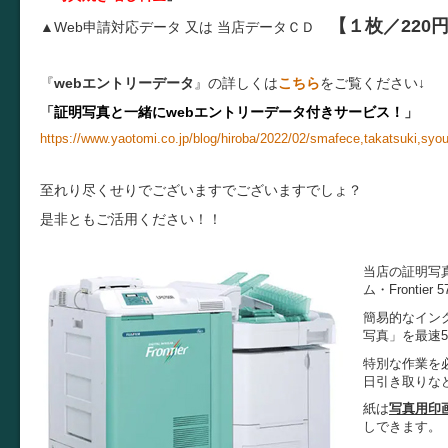
【１枚／220
▲Web申請対応データ 又は
当店データＣＤ
『
webエントリーデータ
』の詳しくは
こちら
をご覧ください↓
「
証明写真と一緒にwebエントリーデータ付きサービス！
」
https://www.yaotomi.co.jp/blog/hiroba/2022/02/smafece,takatsuki,syo
至れり尽くせりでございますでございますでしょ？
是非ともご活用ください！！
当店の証明写
ム・Fronti
簡易的なイン
写真」を最速
特別な作業を
日引き取りな
紙は
写真用印
しできます。