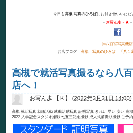
今日も
高槻 写真のひろば
にお付き合いいただ
Ｋ
－
お写ん歩・
－
㈱八百富写真機店
お店ブログ
高槻 写真のひろば 「八百
高槻で就活写真撮るなら八百
店へ！
お写ん歩 【Ｋ】
(
2022年3月31日 14:00
)
高槻 就活写真 就職活動 就職活動写真 証明写真 きれい 早い 安い 高
2022 入学記念スタジオ撮影 七五三記念撮影 成人式前撮り撮影 ご予