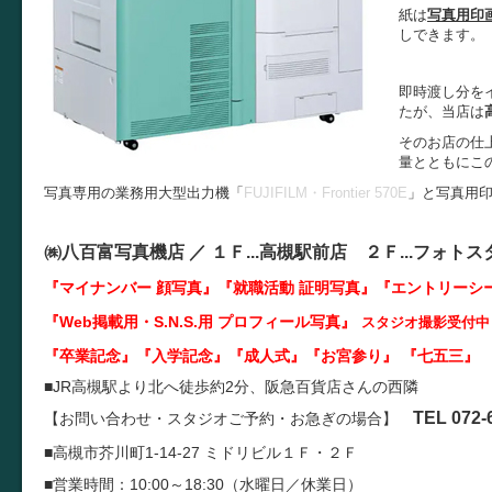
紙は
写真用印
しできます。
即時渡し分を
たが、当店は
そのお店の仕
量とともにこ
写真専用の業務用大型出力機「
FUJIFILM・Frontier 570E
」と写真用
㈱八百富写真機店 ／
１Ｆ...
高槻駅前店 ２Ｆ...
フォトス
『マイナンバー 顔写真』『就職活動 証明写真
』『エントリーシ
『Web掲載用・S.N.S.用 プロフィール写真』
スタジオ撮影受付中
『卒業記念』『入学記念』『成人式』『お宮参り』 『七五三』 
■JR高槻駅より北へ徒歩約2分、阪急百貨店さんの西隣
TEL 072-
【お問い合わせ・スタジオご予約・お急ぎの場合】
■高槻市芥川町1-14-27 ミドリビル１Ｆ・２Ｆ
■営業時間：10:00～18:30（水曜日／休業日）