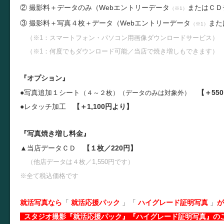
② 撮影料＋データのみ（
W
ebエントリーデータ
またはＣＤ
（※1）
③ 撮影料＋写真４枚＋
データ（
W
ebエントリーデータ
また
（※1）
（※1：スマートフォン・パソコン用画像ダウンロードサービス）
（※1：何度でもダウンロード可能／当店で焼き増しもできます）
『オプション』
●写真追加１シート
【＋55
（４～２枚）（データのみは対象外）
●レタッチ加工
【＋1,100円より】
『写真焼き増し料金』
▲当店データＣＤ
【１枚／220円】
（他店データは４枚／1,550円です）
※全て税込価格です
就活写真なら
「
就活応援パック
」
「
ハイグレード証明写真
」
が
スタジオ撮影『就活応援パック』『ハイグレード証明写真』の