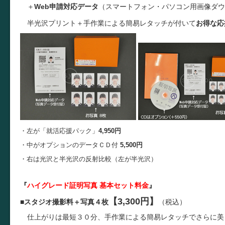
＋
Web申請対応データ
（スマートフォン・パソコン用画像ダウ
半光沢プリント＋手作業による簡易レタッチが付いて
お得な応
・左が「就活応援パック」
4,950円
・中がオプションのデータＣＤ付
5,500円
・右は光沢と半光沢の反射比較（左が半光沢）
『
ハイグレード証明写真 基本セット料金
』
【3,300円】
■
スタジオ撮影料＋写真４枚
（税込）
仕上がりは最短３０分、手作業による簡易レタッチでさらに美