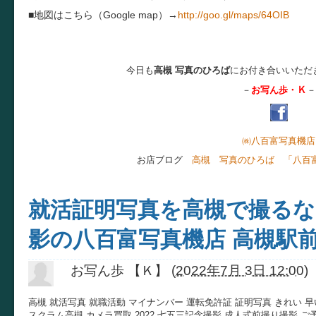
■地図はこちら（Google map）→
http://goo.gl/maps/64OIB
今日も
高槻 写真のひろば
にお付き合いいただ
Ｋ
－
お写ん歩・
－
㈱八百富写真機店
お店ブログ
高槻 写真のひろば 「八百
就活証明写真を高槻で撮るな
影の八百富写真機店 高槻駅
お写ん歩 【Ｋ】
(
2022年7月 3日 12:00
)
高槻 就活写真 就職活動 マイナンバー 運転免許証 証明写真 きれい 早
スクラム高槻 カメラ買取 2022 七五三記念撮影 成人式前撮り撮影 ご