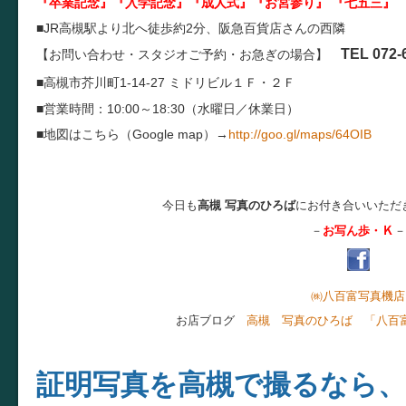
『卒業記念』『入学記念』『成人式』『お宮参り』 『七五三』 
■JR高槻駅より北へ徒歩約2分、阪急百貨店さんの西隣
TEL 072-
【お問い合わせ・スタジオご予約・お急ぎの場合】
■高槻市芥川町1-14-27 ミドリビル１Ｆ・２Ｆ
■営業時間：10:00～18:30（水曜日／休業日）
■地図はこちら（Google map）→
http://goo.gl/maps/64OIB
今日も
高槻 写真のひろば
にお付き合いいただ
Ｋ
－
お写ん歩・
－
㈱八百富写真機店
お店ブログ
高槻 写真のひろば 「八百
証明写真を高槻で撮るなら、