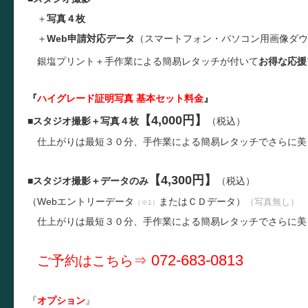
＋
写真４枚
＋
Web申請対応データ
（スマートフォン・パソコン用画像ダウ
銀塩プリント＋手作業による簡易レタッチが付いて
お得な応援
『
ハイグレード証明写真 基本セット料金
』
【4,000円】
■
スタジオ撮影＋写真４枚
（税込）
仕上がりは最短３０分、手作業による簡易レタッチでさらに美
【4,300円】
■
スタジオ撮影＋データのみ
（税込）
（
W
ebエントリーデータ
またはＣＤデータ）
（写真無し）
（※1）
仕上がりは最短３０分、手作業による簡易レタッチでさらに美
072-683-0813
ご予約はこちら⇒
『
オプション
』