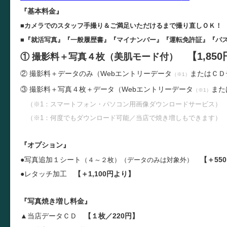
『基本料金』
■カメラでのスタッフ手撮り＆ご満足いただけるまで撮り直しＯＫ！
■『就活写真』『一般履歴書』『マイナンバー』『運転免許証』『パ
【1,85
① 撮影料＋写真４枚（美肌モード付）
② 撮影料＋データのみ（
W
ebエントリーデータ
またはＣＤ
（※1）
③ 撮影料＋写真４枚＋
データ（
W
ebエントリーデータ
また
（※1）
（※1：スマートフォン・パソコン用画像ダウンロードサービス）
（※1：何度でもダウンロード可能／当店で焼き増しもできます）
『オプション』
●写真追加１シート
【＋55
（４～２枚）（データのみは対象外）
●レタッチ加工
【＋1,100円より】
『写真焼き増し料金』
▲当店データＣＤ
【１枚／220円】