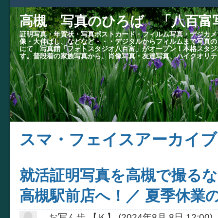
高槻 写真のひろば 「八百富
証明写真・年賀状・写真ポストカード・フィルム写真・デジカメ
像・大伸ばし、などなど・・・デジタルからフィルムまで写真の
にて 写真館「フォトスタジオ八百富」がオープン！本格スタジ
す。普段着の家族写真から、肖像写真・友達写真、ハイクオリテ
スマ・フェイスアーカイブ
就活証明写真を高槻で撮るな
高槻駅前店へ！／ 夏季休業のお
お写ん歩 【Ｋ】
(
2024年8月 8日 12:00
)