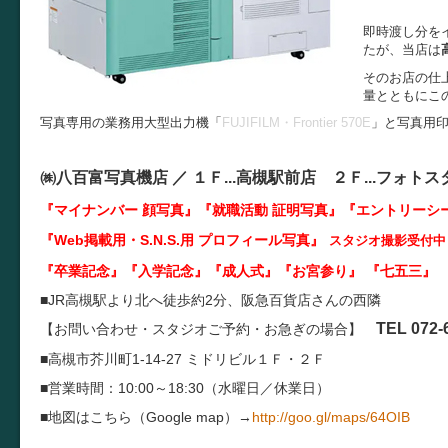
即時渡し分を
たが、当店は
そのお店の仕
量とともにこ
写真専用の業務用大型出力機「
FUJIFILM・Frontier 570E
」と写真用
㈱八百富写真機店 ／
１Ｆ...
高槻駅前店 ２Ｆ...
フォトス
『マイナンバー 顔写真』『就職活動 証明写真
』『エントリーシ
『Web掲載用・S.N.S.用 プロフィール写真』
スタジオ撮影受付中
『卒業記念』『入学記念』『成人式』『お宮参り』 『七五三』 
■JR高槻駅より北へ徒歩約2分、阪急百貨店さんの西隣
TEL 072-
【お問い合わせ・スタジオご予約・お急ぎの場合】
■高槻市芥川町1-14-27 ミドリビル１Ｆ・２Ｆ
■営業時間：10:00～18:30（水曜日／休業日）
■地図はこちら（Google map）→
http://goo.gl/maps/64OIB