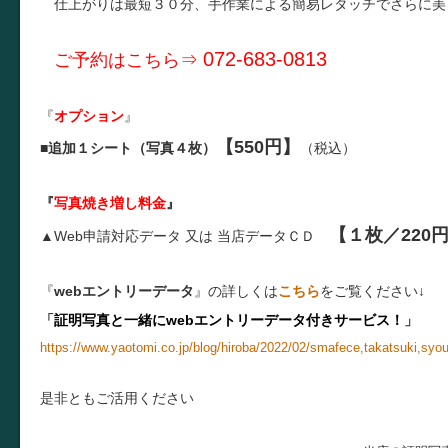
仕上がりは最短３０分、手作業による簡易レタッチでさらに美
072-683-0813
ご予約はこちら⇒
『
オプション
』
【550円】
■
追加１シート（写真４枚）
（税込）
『
写真焼き増し料金
』
【１枚／220
▲Web申請対応データ 又は
当店データＣＤ
『
webエントリーデータ
』の詳しくは
こちら
をご覧ください↓
「
証明写真と一緒にwebエントリーデータ付きサービス！
」
https://www.yaotomi.co.jp/blog/hiroba/2022/02/smafece,takatsuki,syo
是非ともご活用ください