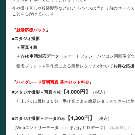
今や撮り直しや服装髪型などのアドバイスは当たり前のサービス
ことを心がけています
『
就活応援パック
』
■
スタジオ撮影
＋
写真４枚
＋
Web申請対応データ
（スマートフォン・パソコン用画像ダウ
銀塩プリント＋手作業による簡易レタッチが付いて
お得な応援
『
ハイグレード証明写真 基本セット料金
』
【4,000円】
■
スタジオ撮影＋写真４枚
（税込）
仕上がりは最短３０分、手作業による簡易レタッチでさらに美
【4,300円】
■
スタジオ撮影＋データのみ
（税込）
（
W
ebエントリーデータ
またはＣＤデータ）
（写真無し）
（※1）