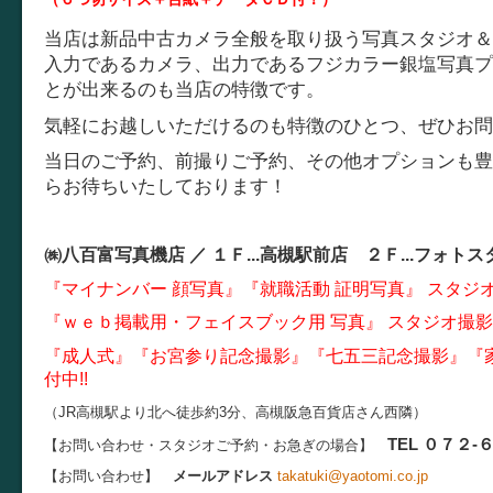
当店は新品中古カメラ全般を取り扱う写真スタジオ＆
入力であるカメラ、出力であるフジカラー銀塩写真プ
とが出来るのも当店の特徴です。
気軽にお越しいただけるのも特徴のひとつ、ぜひお問
当日のご予約、前撮りご予約、その他オプションも豊
らお待ちいたしております！
㈱八百富写真機店 ／
１Ｆ...
高槻駅前店 ２Ｆ...
フォトス
『マイナンバー 顔写真』『就職活動 証明写真』 スタジ
『ｗｅｂ掲載用・フェイスブック用 写真』 スタジオ撮
『成人式』『お宮参り記念撮影』『七五三記念撮影』『
付中!!
（JR高槻駅より北へ徒歩約3分、高槻阪急百貨店さん西隣）
TEL ０７２-
【お問い合わせ・スタジオご予約・お急ぎの場合】
【お問い合わせ】
メールアドレス
takatuki@yaotomi.co.jp