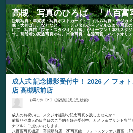
高槻 写真のひろば 「八百富
証明写真・年賀状・写真ポストカード・フィルム写真・デジカメ
像・大伸ばし、などなど・・・デジタルからフィルムまで写真の
にて 写真館「フォトスタジオ八百富」がオープン！本格スタジ
す。普段着の家族写真から、肖像写真・友達写真、ハイクオリテ
成人式 記念撮影受付中！ 2026 ／ フ
店 高槻駅前店
お写ん歩 【Ｋ】
(
2025年12月 9日 16:00
)
成人のお祝いに、スタジオ撮影で記念写真を残しませんか？
前撮りや成人の日当日のご予約も好評受付中、カメラ＆プリント専門
ナブルにご提供いたします。
八百富写真機店・高槻駅前店 2F写真館 フォトスタジオ八百富（J