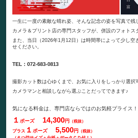
一生に一度の素敵な晴れ姿、そんな記念の姿を写真で残
カメラ＆プリント店の専門スタッフが、併設のフォトス
また、当日（2026年1月12日）は時間帯によって少し
せください。
TEL：072-683-0813
撮影カット数は心ゆくまで、お気に入りをしっかり選択
カメラマンと相談しながら選ぶことだってできます♪
気になる料金は、専門店ならではのお気軽プライス！
１
14,300
ポーズ
円
（税抜）
１
5,500
ポーズ
円
プラス
（税抜）
（６つ切サイズ＋台紙＋データＣＤ付！）