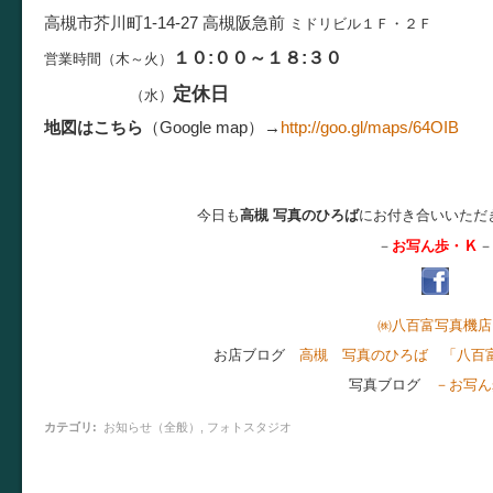
高槻市芥川町1-14-27
高槻阪急前
ミドリビル１Ｆ・２Ｆ
１０:００～１８
:３０
営業時間（木～火）
定休日
（水）
地図はこちら
（Google map）
→
http://goo.gl/maps/64OIB
今日も
高槻 写真のひろば
にお付き合いいただ
Ｋ
－
お写ん歩・
－
㈱八百富写真機店
お店ブログ
高槻 写真のひろば 「八百
写真ブログ
－お写ん
カテゴリ
:
お知らせ（全般）
,
フォトスタジオ