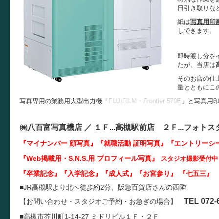
日引き取りな
紙は
写真用印
しできます。
即時渡し分を
たが、当店は
そのお店の仕
量とともにこ
写真専用の業務用大型出力機「
FUJIFILM・Frontier 570E
」と写真用
㈱八百富写真機店 ／
１Ｆ...
高槻駅前店 ２Ｆ...
フォトス
『マイナンバー 顔写真』『就職活動 証明写真
』『エントリーシ
『Web掲載用・S.N.S.用 プロフィール写真』
スタジオ撮影受付中
『卒業記念』『入学記念』『成人式』『お宮参り』 『七五三』 
■JR高槻駅より北へ徒歩約2分、阪急百貨店さんの西隣
TEL 072-
【お問い合わせ・スタジオご予約・お急ぎの場合】
■高槻市芥川町1-14-27 ミドリビル１Ｆ・２Ｆ