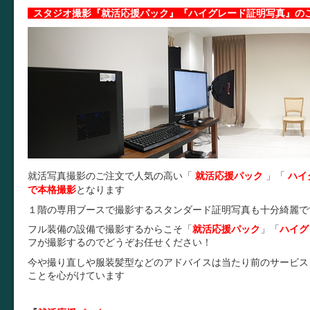
スタジオ撮影『就活応援パック』『ハイグレード証明写真』の
就活写真撮影のご注文で人気の高い「
就活応援パック
」
「
ハイ
で本格撮影
となります
１階の専用ブースで撮影するスタンダード証明写真も十分綺麗で
フル装備の設備で撮影するからこそ
「
就活応援パック
」
「
ハイグ
フが撮影するのでどうぞお任せください！
今や撮り直しや服装髪型などのアドバイスは当たり前のサービス
ことを心がけています