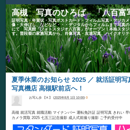
高槻 写真のひろば 「八百富
証明写真・年賀状・写真ポストカード・フィルム写真・デジカメ
像・大伸ばし、などなど・・・デジタルからフィルムまで写真の
にて 写真館「フォトスタジオ八百富」がオープン！本格スタジ
す。普段着の家族写真から、肖像写真・友達写真、ハイクオリテ
夏季休業のお知らせ 2025 ／ 就活証
写真機店 高槻駅前店へ！
お写ん歩 【Ｋ】
(
2025年8月 1日 10:00
)
0
高槻 就活写真 就職活動 マイナンバー 運転免許証 証明写真 きれい 早
カメラ買取 2025 七五三記念撮影 成人式前撮り撮影 ご予約受付中