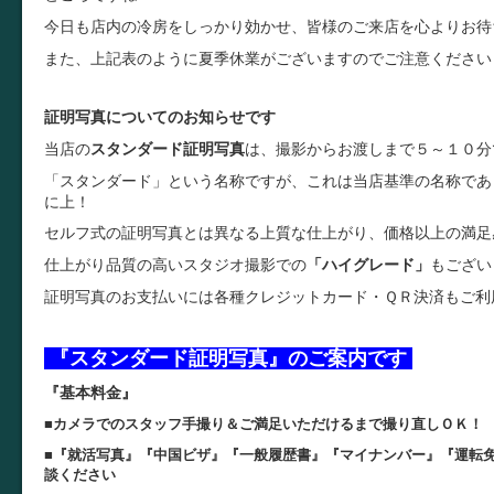
今日も店内の冷房をしっかり効かせ、皆様のご来店を心よりお待
また、上記表のように夏季休業がございますのでご注意ください
証明写真についてのお知らせです
当店の
スタンダード証明写真
は、撮影からお渡しまで５～１０分
「スタンダード」という名称ですが、これは当店基準の名称であ
に上！
セルフ式の証明写真とは異なる上質な仕上がり、価格以上の満足
仕上がり品質の高いスタジオ撮影での
「ハイグレード」
もござい
証明写真のお支払いには各種クレジットカード・ＱＲ決済もご利
『スタンダード証明写真』のご案内です
『基本料金』
■カメラでのスタッフ手撮り＆ご満足いただけるまで撮り直しＯＫ！
■『就活写真』『中国ビザ』『一般履歴書』『マイナンバー』『運転
談ください