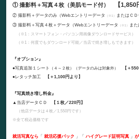
【1,85
① 撮影料＋写真４枚（美肌モード付）
② 撮影料＋データのみ（
W
ebエントリーデータ
またはＣＤ
（※1）
③ 撮影料＋写真４枚＋
データ（
W
ebエントリーデータ
また
（※1）
（※1：スマートフォン・パソコン用画像ダウンロードサービス）
（※1：何度でもダウンロード可能／当店で焼き増しもできます）
『オプション』
●写真追加１シート
【＋55
（４～２枚）（データのみは対象外）
●レタッチ加工
【＋1,100円より】
『写真焼き増し料金』
▲当店データＣＤ
【１枚／220円】
（他店データは４枚／1,550円です）
※全て税込価格です
就活写真なら
「
就活応援パック
」
「
ハイグレード証明写真
」
が