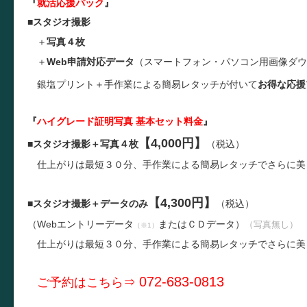
『
就活応援パック
』
■
スタジオ撮影
＋
写真４枚
＋
Web申請対応データ
（スマートフォン・パソコン用画像ダウ
銀塩プリント＋手作業による簡易レタッチが付いて
お得な応援
『
ハイグレード証明写真 基本セット料金
』
【4,000円】
■
スタジオ撮影＋写真４枚
（税込）
仕上がりは最短３０分、手作業による簡易レタッチでさらに美
【4,300円】
■
スタジオ撮影＋データのみ
（税込）
（
W
ebエントリーデータ
またはＣＤデータ）
（写真無し）
（※1）
仕上がりは最短３０分、手作業による簡易レタッチでさらに美
072-683-0813
ご予約はこちら⇒