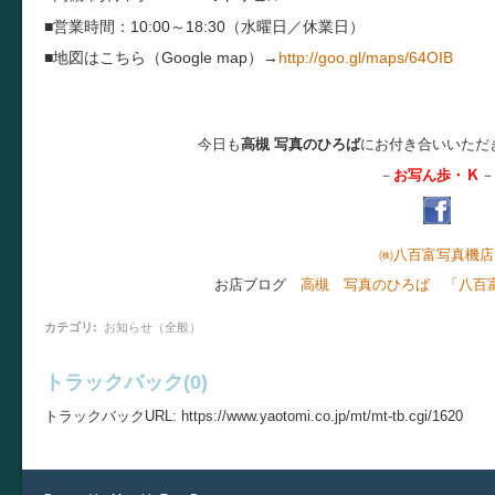
■営業時間：10:00～18:30（水曜日／休業日）
■地図はこちら（Google map）→
http://goo.gl/maps/64OIB
今日も
高槻 写真のひろば
にお付き合いいただ
Ｋ
－
お写ん歩・
－
㈱八百富写真機店
お店ブログ
高槻 写真のひろば 「八百
カテゴリ
:
お知らせ（全般）
トラックバック(0)
トラックバックURL: https://www.yaotomi.co.jp/mt/mt-tb.cgi/1620