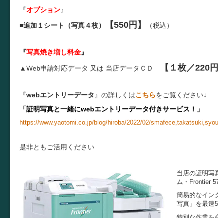
『
オプション
』
【550円】
■
追加１シート（写真４枚）
（税込）
『
写真焼き増し料金
』
【１枚／220
▲Web申請対応データ 又は
当店データＣＤ
『
webエントリーデータ
』の詳しくは
こちら
をご覧ください↓
「
証明写真と一緒にwebエントリーデータ付きサービス！
」
https://www.yaotomi.co.jp/blog/hiroba/2022/02/smafece,takatsuki,syo
是非ともご活用ください
当店の証明写
ム・Fronti
簡易的なイン
写真」を最速
特別な作業を