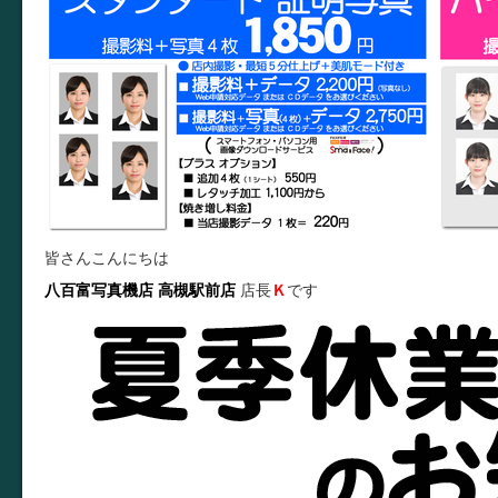
皆さんこんにちは
八百富写真機店
高槻駅前店
店長
Ｋ
です