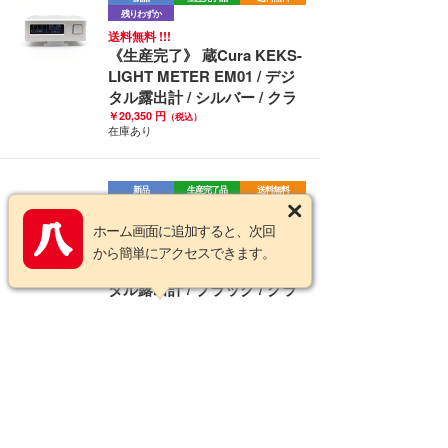
残りわずか
送料無料 !!!
《生産完了》 蔵Cura KEKS-
LIGHT METER EM01 / デジ
タル露出計 / シルバー / クラ
￥20,350 円
（税込）
在庫あり
新品
生産完了品
送料無料
残りわずか
送料無料 !!!
ホーム画面に追加すると、次回
《生産完了》 蔵Cura KEKS-
から簡単にアクセスできます。
LIGHT METER EM01 / デジ
タル露出計 / ブラック / クラ
￥20,350 円
（税込）
在庫あり
新品
サンイースト ULTIMATE
PRO CFexpress Type Bカー
ドリーダー