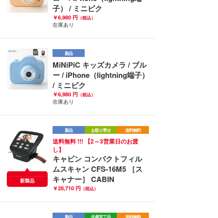
子） / ミニピク
￥6,980 円
（税込）
在庫あり
新品
MiNiPiC キッズカメラ / ブル
ー / iPhone（lightning端子）
/ ミニピク
￥6,980 円
（税込）
在庫あり
新品
お取り寄せ
送料無料
送料無料 !!! 【2～3営業日のお渡
し】
キャビン コンパクトフィル
ムスキャン CFS-16M5 ［ス
キャナー］ CABIN
新製品
￥28,710 円
（税込）
新品
生産完了品
送料無料