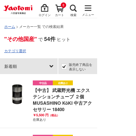
0
メニュー
ログイン
カート
検索
ホーム
> メーカー一覧 での検索結果
"その他国産"
54件
で
ヒット
カテゴリ選択
販売終了商品を
新着順
表示しない
中古品
在庫あり
【中古】 武蔵野光機 エクス
テンションチューブ ２個
MUSASHINO KōKI 中古アク
セサリー 18400
￥5,500 円
（税込）
在庫あり