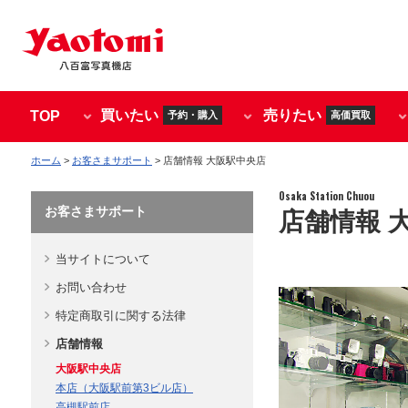
買いたい
売りたい
TOP
予約・購入
高価買取
ホーム
>
お客さまサポート
> 店舗情報 大阪駅中央店
Osaka Station Chuou
お客さまサポート
店舗情報 
当サイトについて
お問い合わせ
特定商取引に関する法律
店舗情報
大阪駅中央店
本店（大阪駅前第3ビル店）
高槻駅前店