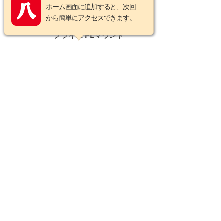
中古品
在庫あり
ホーム画面に追加すると、次回
【中古】ツァイス Planar T*
から簡単にアクセスできます。
50mm T1.5 CP.2 コンパクト
プライム PLマウント
CarlZeiss 62284
￥297,000 円
（税込）
在庫あり
中古品
在庫あり
【中古】 ツァイス Distagon
T* 25mm F2 ZF2 ニコンAi-P
用 Zeiss 中古交換レンズ
61087
￥99,000 円
（税込）
在庫あり
カテゴリを選択する