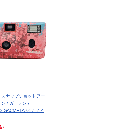
-1 スナップショットアー
 / ガーデン /
AS-SACMF1A-01 / フィ
込）