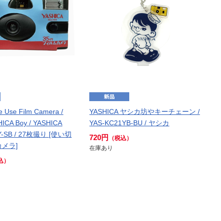
 Use Film Camera /
YASHICA ヤシカ坊やキーチェーン /
HICA Boy / YASHICA
YAS-KC21YB-BU / ヤシカ
Y-SB / 27枚撮り [使い切
720円
（税込）
メラ]
在庫あり
込）