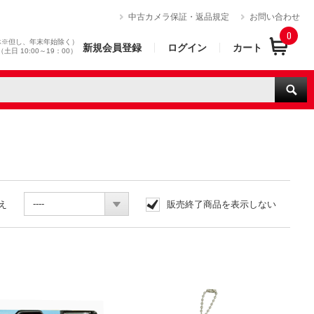
）
中古カメラ保証・返品規定
お問い合わせ
0
休※但し、年末年始除く）
新規会員登録
ログイン
カート
0（土日 10:00～19：00）
----
え
販売終了商品を表示しない