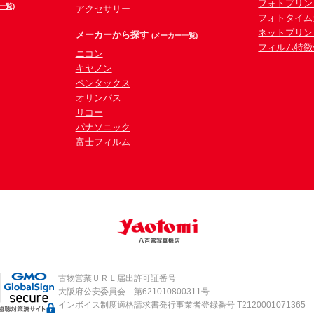
フォトプリン
一覧)
アクセサリー
フォトタイム
ネットプリン
メーカーから探す
(メーカー一覧)
フィルム特徴
ニコン
キヤノン
ペンタックス
オリンパス
リコー
パナソニック
富士フィルム
古物営業ＵＲＬ届出許可証番号
大阪府公安委員会 第621010800311号
インボイス制度適格請求書発行事業者登録番号 T2120001071365