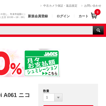
）
中古カメラ保証・返品規定
お問い合わせ
0
休※但し、年末年始除く）
新規会員登録
ログイン
カート
0（土日 10:00～19：00）
数量
i A061 ニコ
1