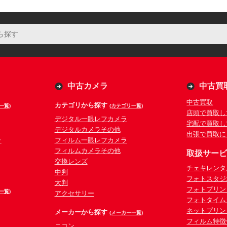
中古カメラ
中古買
中古買取
カテゴリから探す
一覧)
(カテゴリ一覧)
店頭で買取し
デジタル一眼レフカメラ
宅配で買取し
デジタルカメラその他
出張で買取に
ラ
フィルム一眼レフカメラ
フィルムカメラその他
取扱サー
交換レンズ
チェキレンタ
中判
フォトスタジ
大判
フォトプリン
一覧)
アクセサリー
フォトタイム
ネットプリン
メーカーから探す
(メーカー一覧)
フィルム特徴
ニコン