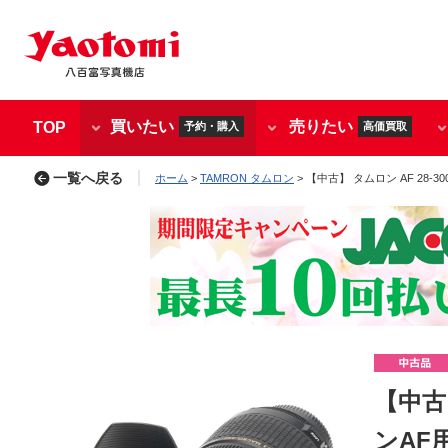
買いたい
売りたい
TOP
予約・購入
高価買取
一覧へ戻る
ホーム
>
TAMRON タムロン
> 【中古】 タムロン AF 28-300
【中古】 
ンAF用