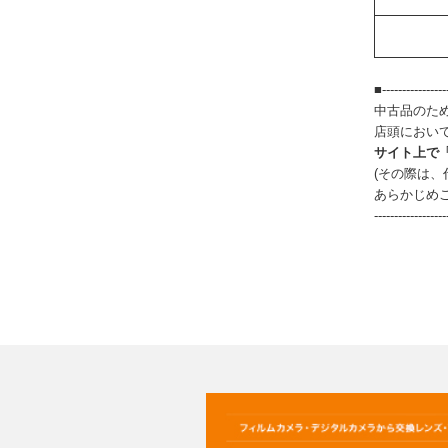
■-----------------
中古品のた
店頭におい
サイト上で
(その際は
あらかじめ
------------------