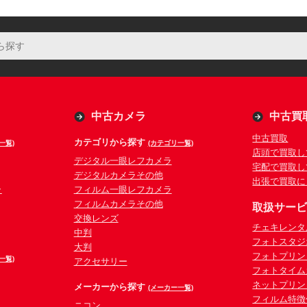
中古カメラ
中古買
中古買取
カテゴリから探す
一覧)
(カテゴリ一覧)
店頭で買取し
デジタル一眼レフカメラ
宅配で買取し
デジタルカメラその他
出張で買取に
ラ
フィルム一眼レフカメラ
フィルムカメラその他
取扱サー
交換レンズ
チェキレンタ
中判
フォトスタジ
大判
フォトプリン
一覧)
アクセサリー
フォトタイム
ネットプリン
メーカーから探す
(メーカー一覧)
フィルム特徴
ニコン