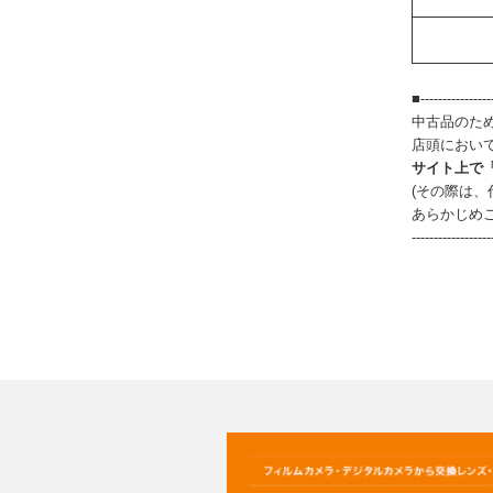
■-----------------
中古品のた
店頭におい
サイト上で
(その際は
あらかじめ
------------------