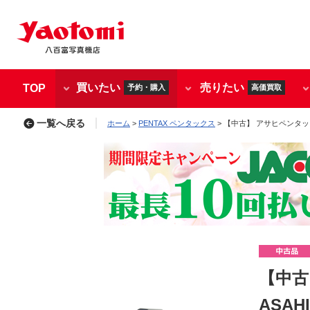
買いたい
売りたい
TOP
予約・購入
高価買取
一覧へ戻る
ホーム
>
PENTAX ペンタックス
> 【中古】 アサヒペンタックス 
【中古
ASAH