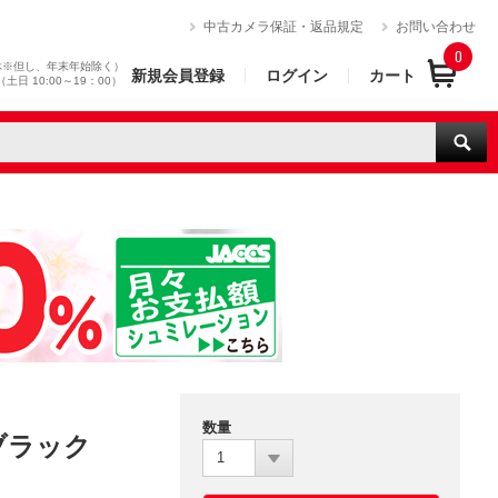
）
中古カメラ保証・返品規定
お問い合わせ
0
休※但し、年末年始除く）
新規会員登録
ログイン
カート
0（土日 10:00～19：00）
数量
 ブラック
1