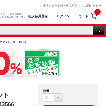
）
中古カメラ保証・返品規定
お問い合わせ
0
休※但し、年末年始除く）
新規会員登録
ログイン
カート
0（土日 10:00～19：00）
中古アクセサリー 43566
数量
ット
1
3566