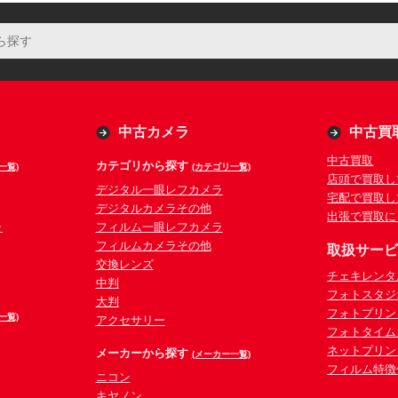
中古カメラ
中古買
中古買取
カテゴリから探す
一覧)
(カテゴリ一覧)
店頭で買取し
デジタル一眼レフカメラ
宅配で買取し
デジタルカメラその他
出張で買取に
ラ
フィルム一眼レフカメラ
フィルムカメラその他
取扱サー
交換レンズ
チェキレンタ
中判
フォトスタジ
大判
フォトプリン
一覧)
アクセサリー
フォトタイム
ネットプリン
メーカーから探す
(メーカー一覧)
フィルム特徴
ニコン
キヤノン