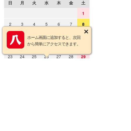
日
月
火
水
木
金
土
1
2
3
4
5
6
7
8
9
10
11
12
13
14
15
ホーム画面に追加すると、次回
から簡単にアクセスできます。
16
17
18
19
20
21
22
23
24
25
26
27
28
29
30
31
2026年9月の定休日
日
月
火
水
木
金
土
1
2
3
4
5
6
7
8
9
10
11
12
13
14
15
16
17
18
19