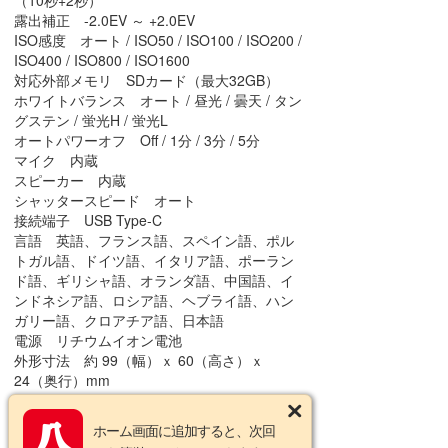
（10秒+2秒）
露出補正 -2.0EV ～ +2.0EV
ISO感度 オート / ISO50 / ISO100 / ISO200 /
ISO400 / ISO800 / ISO1600
対応外部メモリ SDカード（最大32GB）
ホワイトバランス オート / 昼光 / 曇天 / タン
グステン / 蛍光H / 蛍光L
オートパワーオフ Off / 1分 / 3分 / 5分
マイク 内蔵
スピーカー 内蔵
シャッタースピード オート
接続端子 USB Type-C
言語 英語、フランス語、スペイン語、ポル
トガル語、ドイツ語、イタリア語、ポーラン
ド語、ギリシャ語、オランダ語、中国語、イ
ンドネシア語、ロシア語、ヘブライ語、ハン
ガリー語、クロアチア語、日本語
電源 リチウムイオン電池
外形寸法 約 99（幅）ｘ 60（高さ）ｘ
24（奥行）mm
重量 約100g（バッテリー、カード含まず）
ホーム画面に追加すると、次回