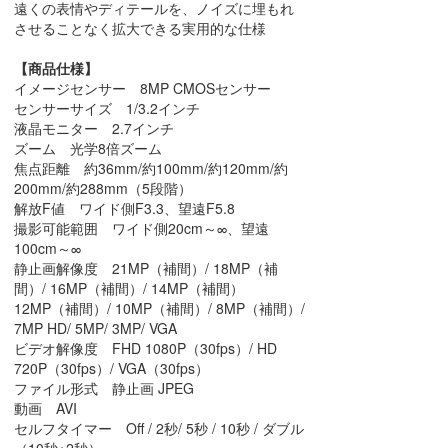
遠くの表情やディテールを、ノイズに埋もれ
させることなく拡大できる実用的な仕様
【商品仕様】
イメージセンサー 8MP CMOSセンサー
センサーサイズ 1/3.2インチ
液晶モニター 2.7インチ
ズーム 光学8倍ズーム
焦点距離 約36mm/約100mm/約120mm/約
200mm/約288mm（5段階）
解放F値 ワイド側F3.3、望遠F5.8
撮影可能範囲 ワイド側20cm～∞、望遠
100cm～∞
静止画解像度 21MP（補間）/ 18MP（補
間）/ 16MP（補間）/ 14MP（補間）
12MP（補間）/ 10MP（補間）/ 8MP（補間）/
7MP HD/ 5MP/ 3MP/ VGA
ビデオ解像度 FHD 1080P（30fps）/ HD
720P（30fps）/ VGA（30fps）
ファイル形式 静止画 JPEG
動画 AVI
セルフタイマー Off / 2秒/ 5秒 / 10秒 / ダブル