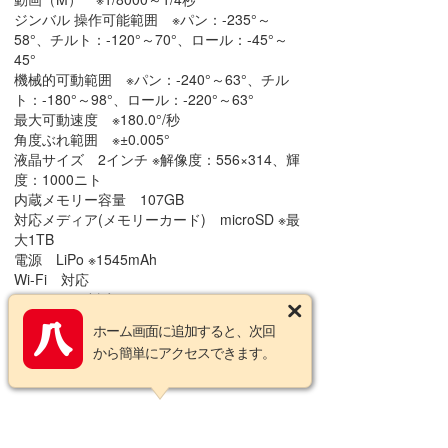
ジンバル 操作可能範囲 ※パン：-235°～
58°、チルト：-120°～70°、ロール：-45°～
45°
機械的可動範囲 ※パン：-240°～63°、チル
ト：-180°～98°、ロール：-220°～63°
最大可動速度 ※180.0°/秒
角度ぶれ範囲 ※±0.005°
液晶サイズ 2インチ ※解像度：556×314、輝
度：1000ニト
内蔵メモリー容量 107GB
対応メディア(メモリーカード) microSD ※最
大1TB
電源 LiPo ※1545mAh
Wi-Fi 対応
Bluetooth 対応
幅 44.4mm
ホーム画面に追加すると、次回
高さ 144.2mm
から簡単にアクセスできます。
奥行き 33.5mm
重量 190.5g
【同梱品】
Osmo Pocket 4