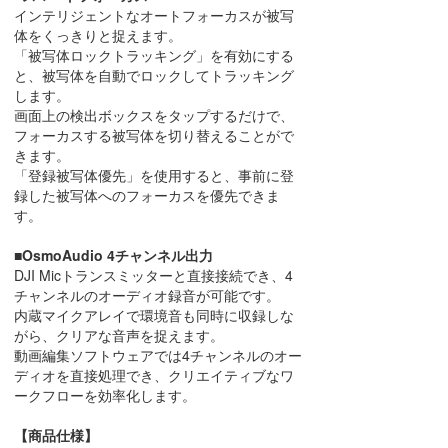
インテリジェントなオートフォーカスが被写
体をくっきりと捉えます。
「被写体ロックトラッキング」を有効にする
と、被写体を自動でロックしてトラッキング
します。
画面上の検出ボックスをタップするだけで、
フォーカスする被写体を切り替えることがで
きます。
「登録被写体優先」を使用すると、事前に登
録した被写体へのフォーカスを優先できま
す。
■OsmoAudio 4チャンネル出力
DJI Micトランスミッターと直接接続でき、4
チャンネルのオーディオ録音が可能です。
内蔵マイクアレイで環境音も同時に収録しな
がら、クリアな音声を捉えます。
動画編集ソフトウェアでは4チャンネルのオー
ディオを直接処理でき、クリエイティブなワ
ークフローを効率化します。
【商品仕様】