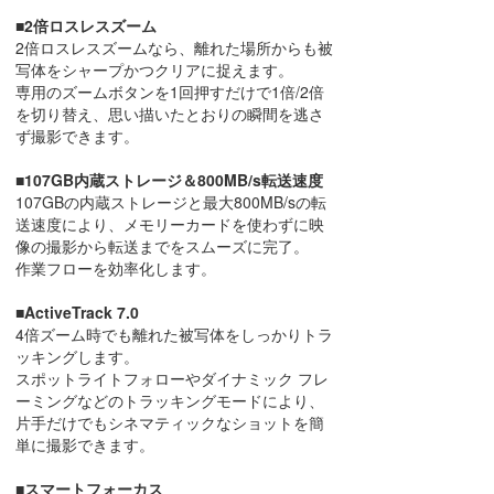
■2倍ロスレスズーム
2倍ロスレスズームなら、離れた場所からも被
写体をシャープかつクリアに捉えます。
専用のズームボタンを1回押すだけで1倍/2倍
を切り替え、思い描いたとおりの瞬間を逃さ
ず撮影できます。
■107GB内蔵ストレージ＆800MB/s転送速度
107GBの内蔵ストレージと最大800MB/sの転
送速度により、メモリーカードを使わずに映
像の撮影から転送までをスムーズに完了。
作業フローを効率化します。
■ActiveTrack 7.0
4倍ズーム時でも離れた被写体をしっかりトラ
ッキングします。
スポットライトフォローやダイナミック フレ
ーミングなどのトラッキングモードにより、
片手だけでもシネマティックなショットを簡
単に撮影できます。
■スマートフォーカス