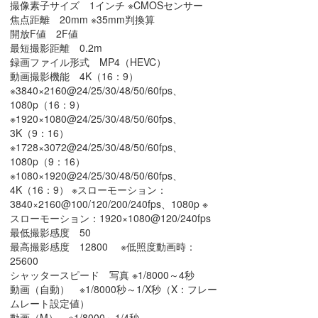
撮像素子サイズ 1インチ ※CMOSセンサー
焦点距離 20mm ※35mm判換算
開放F値 2F値
最短撮影距離 0.2m
録画ファイル形式 MP4（HEVC）
動画撮影機能 4K（16：9）
※3840×2160@24/25/30/48/50/60fps、
1080p（16：9）
※1920×1080@24/25/30/48/50/60fps、
3K（9：16）
※1728×3072@24/25/30/48/50/60fps、
1080p（9：16）
※1080×1920@24/25/30/48/50/60fps、
4K（16：9） ※スローモーション：
3840×2160@100/120/200/240fps、1080p ※
スローモーション：1920×1080@120/240fps
最低撮影感度 50
最高撮影感度 12800 ※低照度動画時：
25600
シャッタースピード 写真 ※1/8000～4秒
動画（自動） ※1/8000秒～1/X秒（X：フレー
ムレート設定値）
動画（M） ※1/8000～1/4秒