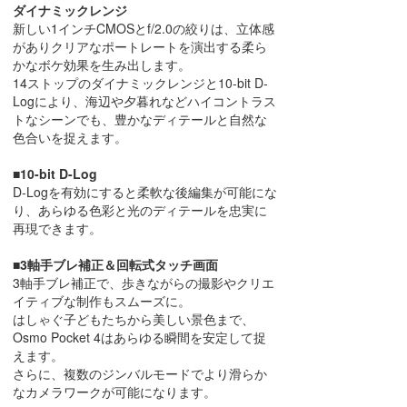
ダイナミックレンジ
新しい1インチCMOSとf/2.0の絞りは、立体感
がありクリアなポートレートを演出する柔ら
かなボケ効果を生み出します。
14ストップのダイナミックレンジと10-bit D-
Logにより、海辺や夕暮れなどハイコントラス
トなシーンでも、豊かなディテールと自然な
色合いを捉えます。
■10-bit D-Log
D-Logを有効にすると柔軟な後編集が可能にな
り、あらゆる色彩と光のディテールを忠実に
再現できます。
■3軸手ブレ補正＆回転式タッチ画面
3軸手ブレ補正で、歩きながらの撮影やクリエ
イティブな制作もスムーズに。
はしゃぐ子どもたちから美しい景色まで、
Osmo Pocket 4はあらゆる瞬間を安定して捉
えます。
さらに、複数のジンバルモードでより滑らか
なカメラワークが可能になります。