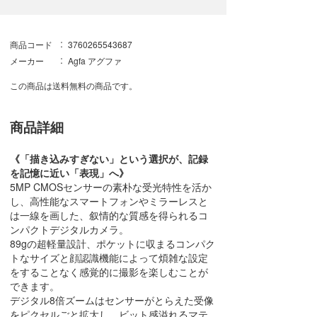
商品コード
3760265543687
メーカー
Agfa アグファ
この商品は送料無料の商品です。
商品詳細
《「描き込みすぎない」という選択が、記録
を記憶に近い「表現」へ》
5MP CMOSセンサーの素朴な受光特性を活か
し、高性能なスマートフォンやミラーレスと
は一線を画した、叙情的な質感を得られるコ
ンパクトデジタルカメラ。
89gの超軽量設計、ポケットに収まるコンパク
トなサイズと顔認識機能によって煩雑な設定
をすることなく感覚的に撮影を楽しむことが
できます。
デジタル8倍ズームはセンサーがとらえた受像
をピクセルごと拡大し、ビット感溢れるマテ