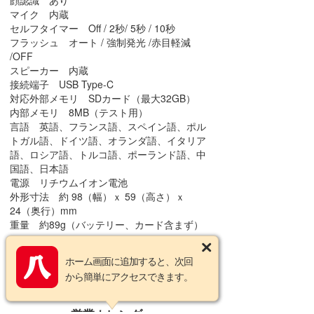
顔認識 あり
マイク 内蔵
セルフタイマー Off / 2秒/ 5秒 / 10秒
フラッシュ オート / 強制発光 /赤目軽減
/OFF
スピーカー 内蔵
接続端子 USB Type-C
対応外部メモリ SDカード（最大32GB）
内部メモリ 8MB（テスト用）
言語 英語、フランス語、スペイン語、ポル
トガル語、ドイツ語、オランダ語、イタリア
語、ロシア語、トルコ語、ポーランド語、中
国語、日本語
電源 リチウムイオン電池
外形寸法 約 98（幅）ｘ 59（高さ）ｘ
24（奥行）mm
重量 約89g（バッテリー、カード含まず）
ホーム画面に追加すると、次回
この商品についてのお問い合わせ
から簡単にアクセスできます。