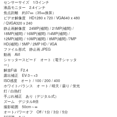
センサーサイズ 1/3インチ
液晶モニター 2.4インチ
焦点距離 約37㎜（35㎜換算）
ビデオ解像度 HD1280 x 720 / VGA640 x 480
/ QVGA320 x 240
静止画解像度 24MP(補間) / 21MP(補間) /
18MP(補間) / 16MP(補間) /14MP(補間) /
12MP(補間) / 10MP(補間) / 8MP(補間) /7MP
HD(補間) / 5MP / 2MP HD / VGA
ファイル形式 静止画 JPEG
動画 AVI
シャッタースピード オート（電子シャッタ
ー）
解放F値 F2.4
露出補正 EV-3～+3
ISO感度 オート / 100 / 200 / 400
ホワイトバランス オ ート / 晴天 / 曇り / 蛍光
灯 / 白熱灯
手ぶれ補正 あり（デジタル式）
ズーム デジタル8倍
撮影範囲 50cm～∞
オートパワーオフ Off / 1分 / 3分 / 5分