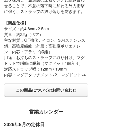
せることで、不意の落下時に加わる外力衝撃
に強く、ストラップの抜け落ちを防ぎます。
【商品仕様】
サイズ：約4.8cm×2.5cm
質量：約22g（ペア）
主な材質：GF強化ナイロン、304ステンレス
鋼、高強度繊維（外層：高強度ポリエチレ
ン、内芯：アラミド繊維）
用途：お持ちのストラップに取り付け、マグ
ドットで瞬時に脱着（マグドット4個入り）
対応ストラップ幅：12mm / 19mm
内容：マグアタッチメント×2、マグドット×4
この商品についてのお問い合わせ
営業カレンダー
2026年8月の定休日