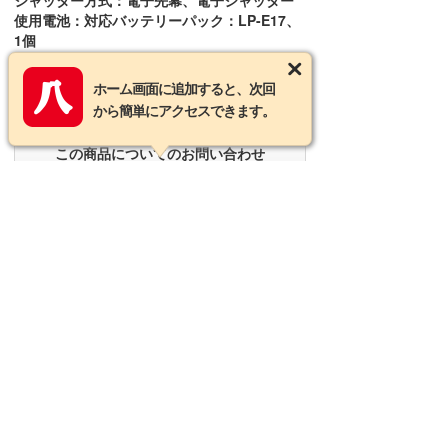
シャッター方式：電子先幕、電子シャッター
使用電池：対応バッテリーパック：LP-E17、
1個
大きさ：約119.3（幅）×73.7（高さ）
×45.2（奥行）mm
ホーム画面に追加すると、次回
質量：訳373g(バッテリー、メモリー含む)
から簡単にアクセスできます。
この商品についてのお問い合わせ
営業カレンダー
2026年8月の定休日
日
月
火
水
木
金
土
1
2
3
4
5
6
7
8
9
10
11
12
13
14
15