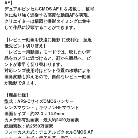
AF】
デュアルピクセルCMOS AF II を搭載し、被写
体に粘り強く追従する高度な動画AFを実現。
クリエイターは構図と撮影タイミングに集中
して作品に没頭することができます。
【レビュー動画を快適に撮影 に便利な、至近
優先ピント切り替え】
「レビュー用動画」モードでは、映したい商
品をカメラに近づけると、顔から商品へ、ピ
ントが素早く切り替わります。
対応レンズ使用時はピント位置の移動による
画角変動も抑えるので、自然なレビュー動画
が撮影できます。
【商品仕様】
型式：APS-CサイズCMOSセンサー
レンズマウント；キヤノンRFマウント
画面サイズ：約22.3 × 14.9mm
カメラ部有効画素：最大約2420万画素
総画素数：約2550万画素
フォーカス方式：デュアルピクセルCMOS AF