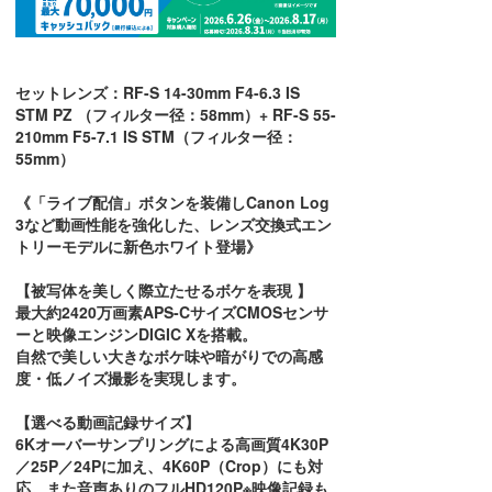
セットレンズ：RF-S 14-30mm F4-6.3 IS
STM PZ （フィルター径：58mm）+ RF-S 55-
210mm F5-7.1 IS STM（フィルター径：
55mm）
《「ライブ配信」ボタンを装備しCanon Log
3など動画性能を強化した、レンズ交換式エン
トリーモデルに新色ホワイト登場》
【被写体を美しく際立たせるボケを表現 】
最大約2420万画素APS-CサイズCMOSセンサ
ーと映像エンジンDIGIC Xを搭載。
自然で美しい大きなボケ味や暗がりでの高感
度・低ノイズ撮影を実現します。
【選べる動画記録サイズ】
6Kオーバーサンプリングによる高画質4K30P
／25P／24Pに加え、4K60P（Crop）にも対
応。また音声ありのフルHD120P※映像記録も