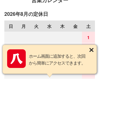
営業カレンダー
2026年8月の定休日
日
月
火
水
木
金
土
1
2
3
4
5
6
7
8
ホーム画面に追加すると、次回
9
10
11
12
13
14
15
から簡単にアクセスできます。
16
17
18
19
20
21
22
23
24
25
26
27
28
29
30
31
2026年9月の定休日
日
月
火
水
木
金
土
1
2
3
4
5