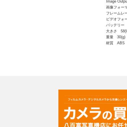
Image Out
画像フォーマ
フレームレート
ビデオフォー
バッテリー 充
大きさ 58(W) 
重量 30(g)
材質 ABS