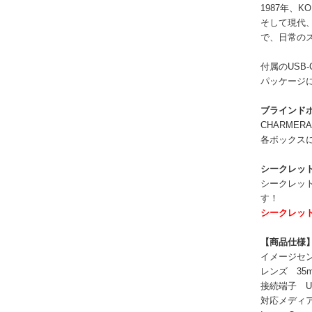
1987年、
そして現代、
で、日常の
付属のUS
パッケージに
ブラインド
CHARME
各ボックスに
シークレッ
シークレッ
す！
シークレット
【商品仕様
イメージセンサー
レンズ 35mm
接続端子 US
対応メディア M