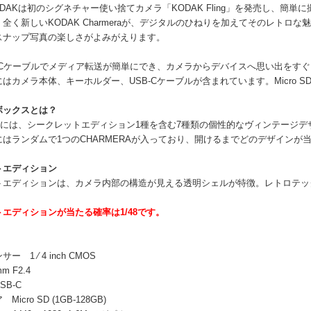
KODAKは初のシグネチャー使い捨てカメラ「KODAK Fling」を発売し、
全く新しいKODAK Charmeraが、デジタルのひねりを加えてそのレト
スナップ写真の楽しさがよみがえります。
B-Cケーブルでメディア転送が簡単にでき、カメラからデバイスへ思い出をす
はカメラ本体、キーホルダー、USB-Cケーブルが含まれています。Micro 
ボックスとは？
RAには、シークレットエディション1種を含む7種類の個性的なヴィンテージ
はランダムで1つのCHARMERAが入っており、開けるまでどのデザインが
トエディション
トエディションは、カメラ内部の構造が見える透明シェルが特徴。レトロテッ
エディションが当たる確率は1/48です。
】
 1 ⁄ 4 inch CMOS
 F2.4
B-C
icro SD (1GB-128GB)