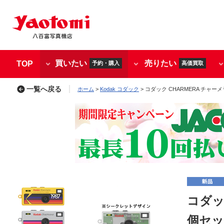
買いたい
売りたい
TOP
予約・購入
高価買取
一覧へ戻る
ホーム
>
Kodak コダック
> コダック CHARMERA チャーメ
コダッ
個セッ