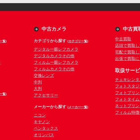
中古カメラ
中古買
中古買取
カテゴリから探す
一覧)
(カテゴリ一覧)
店頭で買取し
デジタル一眼レフカメラ
宅配で買取し
デジタルカメラその他
出張で買取に
ラ
フィルム一眼レフカメラ
フィルムカメラその他
取扱サー
交換レンズ
チェキレンタ
中判
フォトスタジ
大判
フォトプリン
一覧)
アクセサリー
フォトタイム
ネットプリン
メーカーから探す
(メーカー一覧)
フィルム特徴
ニコン
キヤノン
ペンタックス
オリンパス