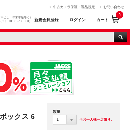
）
中古カメラ保証・返品規定
お問い合わせ
0
休※但し、年末年始除く）
新規会員登録
ログイン
カート
0（土日 10:00～19：00）
数量
ドボックス 6
1
※お一人様一点限り。