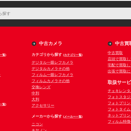
中古カメラ
中古買
中古買取
カテゴリから探す
一覧)
(カテゴリ一覧)
店頭で買取し
デジタル一眼レフカメラ
宅配で買取し
デジタルカメラその他
出張で買取に
ラ
フィルム一眼レフカメラ
フィルムカメラその他
取扱サー
交換レンズ
チェキレンタ
中判
フォトスタジ
大判
フォトプリン
一覧)
アクセサリー
フォトタイム
ネットプリン
メーカーから探す
(メーカー一覧)
フィルム特徴
ニコン
キヤノン