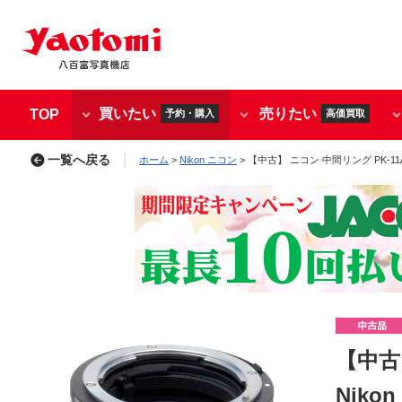
買いたい
売りたい
TOP
予約・購入
高価買取
一覧へ戻る
ホーム
>
Nikon ニコン
> 【中古】 ニコン 中間リング PK-11A/
【中古】
Niko