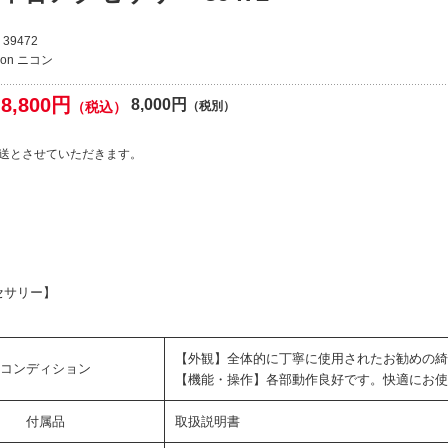
39472
kon ニコン
8,800円
8,000円
（税込）
（税別）
送とさせていただきます。
セサリー】
【外観】全体的に丁寧に使用されたお勧めの綺
コンディション
【機能・操作】各部動作良好です。快適にお使
付属品
取扱説明書