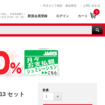
）
中古カメラ保証・返品規定
お問い合わせ
0
休※但し、年末年始除く）
新規会員登録
ログイン
カート
0（土日 10:00～19：00）
数量
-13 セット
1