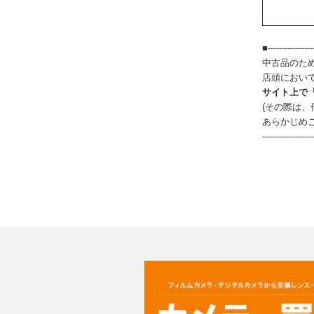
■-----------------
中古品のた
店頭におい
サイト上で
(その際は
あらかじめ
------------------