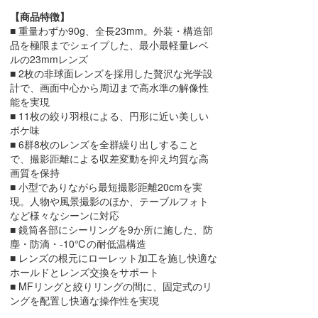
【商品特徴】
■ 重量わずか90g、全長23mm。外装・構造部
品を極限までシェイプした、最小最軽量レベ
ルの23mmレンズ
■ 2枚の非球面レンズを採用した贅沢な光学設
計で、画面中心から周辺まで高水準の解像性
能を実現
■ 11枚の絞り羽根による、円形に近い美しい
ボケ味
■ 6群8枚のレンズを全群繰り出しすること
で、撮影距離による収差変動を抑え均質な高
画質を保持
■ 小型でありながら最短撮影距離20cmを実
現。人物や風景撮影のほか、テーブルフォト
など様々なシーンに対応
■ 鏡筒各部にシーリングを9か所に施した、防
塵・防滴・-10℃の耐低温構造
■ レンズの根元にローレット加工を施し快適な
ホールドとレンズ交換をサポート
■ MFリングと絞りリングの間に、固定式のリ
ングを配置し快適な操作性を実現