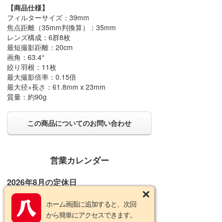
【商品仕様】
フィルターサイズ：39mm
焦点距離（35mm判換算）：35mm
レンズ構成：6群8枚
最短撮影距離：20cm
画角：63.4°
絞り羽根：11枚
最大撮影倍率：0.15倍
最大径×長さ：61.8mm x 23mm
質量：約90g
この商品についてのお問い合わせ
営業カレンダー
2026年8月の定休日
日
月
火
水
木
金
土
ホーム画面に追加すると、次回
から簡単にアクセスできます。
1