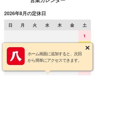
営業カレンダー
2026年8月の定休日
日
月
火
水
木
金
土
1
2
3
4
5
6
7
8
ホーム画面に追加すると、次回
9
10
11
12
13
14
15
から簡単にアクセスできます。
16
17
18
19
20
21
22
23
24
25
26
27
28
29
30
31
2026年9月の定休日
日
月
火
水
木
金
土
1
2
3
4
5