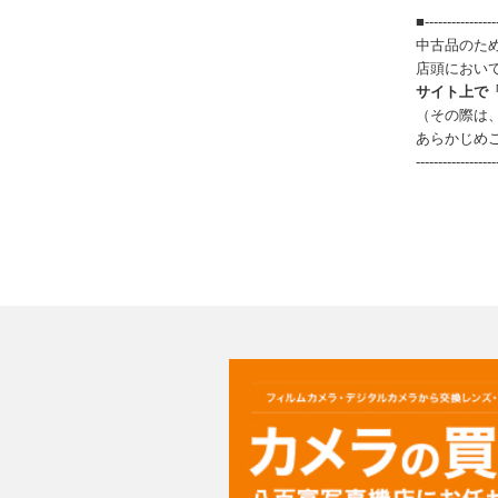
■-----------------
中古品のた
店頭におい
サイト上で
（その際は
あらかじめ
------------------