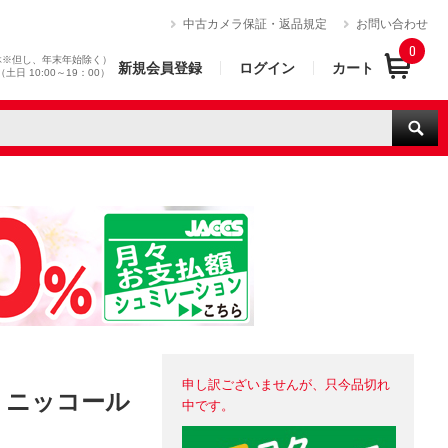
）
中古カメラ保証・返品規定
お問い合わせ
0
休※但し、年末年始除く）
新規会員登録
ログイン
カート
0（土日 10:00～19：00）
申し訳ございませんが、只今品切れ
n / ニッコール
中です。