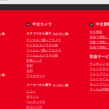
中古カメラ
中古買
中古買取
カテゴリから探す
一覧)
(カテゴリ一覧)
店頭で買取し
デジタル一眼レフカメラ
宅配で買取し
デジタルカメラその他
出張で買取に
ラ
フィルム一眼レフカメラ
フィルムカメラその他
取扱サー
交換レンズ
チェキレンタ
中判
フォトスタジ
大判
フォトプリン
一覧)
アクセサリー
フォトタイム
ネットプリン
メーカーから探す
(メーカー一覧)
フィルム特徴
ニコン
キヤノン
ペンタックス
オリンパス