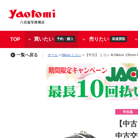
買いたい
売りたい
TOP
予約・購入
高価買取
一覧へ戻る
ホーム
>
Nikon ニコン
> 【中古】 ニコン Ai Nikkor 135mm
【中古】
中古交