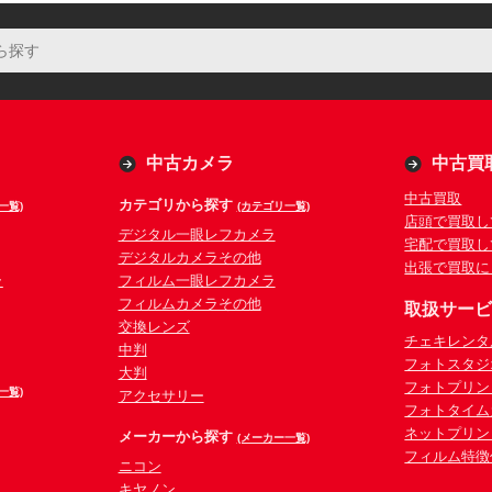
中古カメラ
中古買
中古買取
カテゴリから探す
一覧)
(カテゴリ一覧)
店頭で買取し
デジタル一眼レフカメラ
宅配で買取し
デジタルカメラその他
出張で買取に
ラ
フィルム一眼レフカメラ
フィルムカメラその他
取扱サー
交換レンズ
チェキレンタ
中判
フォトスタジ
大判
フォトプリン
一覧)
アクセサリー
フォトタイム
ネットプリン
メーカーから探す
(メーカー一覧)
フィルム特徴
ニコン
キヤノン