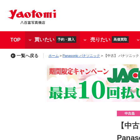
買いたい
売りたい
TOP
予約・購入
高価買取
一覧へ戻る
ホーム
>
Panasonic パナソニック
> 【中古】 パナソニック D
【中古
Pana