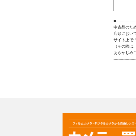
■-----------------
中古品のた
店頭におい
サイト上で
（その際は
あらかじめ
------------------