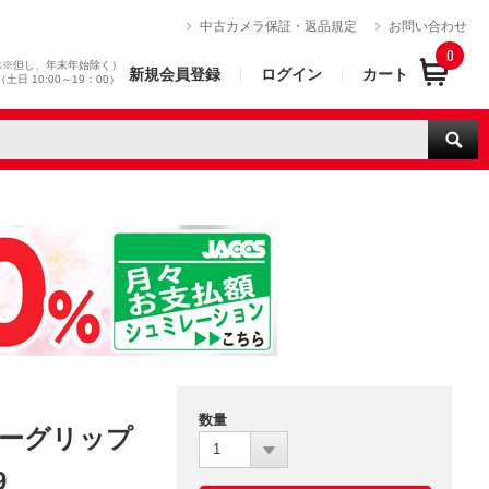
）
中古カメラ保証・返品規定
お問い合わせ
0
休※但し、年末年始除く）
新規会員登録
ログイン
カート
0（土日 10:00～19：00）
数量
リーグリップ
1
9