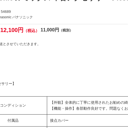
54689
nasonic パナソニック
12,100円
11,000円
（税込）
（税別）
送とさせていただきます。
セサリー】
【外観】全体的に丁寧に使用されたお勧めの綺
コンディション
【機能・操作】各部動作良好です。問題なくお
付属品
接点カバー