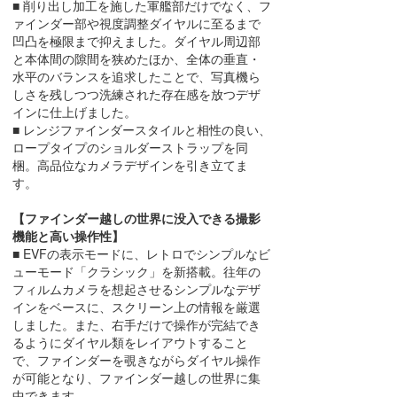
■ 削り出し加工を施した軍艦部だけでなく、フ
ァインダー部や視度調整ダイヤルに至るまで
凹凸を極限まで抑えました。ダイヤル周辺部
と本体間の隙間を狭めたほか、全体の垂直・
水平のバランスを追求したことで、写真機ら
しさを残しつつ洗練された存在感を放つデザ
インに仕上げました。
■ レンジファインダースタイルと相性の良い、
ロープタイプのショルダーストラップを同
梱。高品位なカメラデザインを引き立てま
す。
【ファインダー越しの世界に没入できる撮影
機能と高い操作性】
■ EVFの表示モードに、レトロでシンプルなビ
ューモード「クラシック」を新搭載。往年の
フィルムカメラを想起させるシンプルなデザ
インをベースに、スクリーン上の情報を厳選
しました。また、右手だけで操作が完結でき
るようにダイヤル類をレイアウトすること
で、ファインダーを覗きながらダイヤル操作
が可能となり、ファインダー越しの世界に集
中できます。