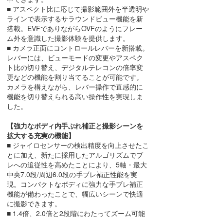
■ アスペクト比に応じて撮影範囲外を半透明や
ラインで表示するサラウンドビュー機能を新
搭載。EVFでありながらOVFのようにフレー
ム外を意識した撮影体験を提供します。
■ カメラ正面にコントロールレバーを新搭載。
レバーには、ビューモードの変更やアスペク
ト比の切り替え、デジタルテレコンの倍率変
更などの機能を割り当てることが可能です。
カメラを構えながら、レバー操作で直感的に
機能を切り替えられる高い操作性を実現しま
した。
【強力なボディ内手ぶれ補正と撮影シーンを
拡大する充実の機能】
■ ジャイロセンサーの検出精度を向上させたこ
とに加え、新たに採用したアルゴリズムでブ
レへの追従性を高めたことにより、5軸・最大
中央7.0段/周辺6.0段の手ブレ補正性能を実
現。コンパクトなボディに強力な手ブレ補正
機能が備わったことで、幅広いシーンで快適
に撮影できます。
■ 1.4倍、2.0倍と2段階にわたってズーム可能