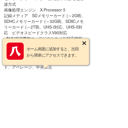
波方式
画像処理エンジン X-Processor 5
記録メディア SDメモリーカード (～2GB)、
SDHCメモリーカード (～32GB)、SDXCメモ
リーカード (～2TB)、UHS-I対応、UHS-II対
応 ビデオスピードクラスV90対応
※動作確認機種は、デジタルカメラ対応情報
(https://fujifilm-
ホーム画面に追加すると、次回
x.com/support/compatibility/cameras/)でご確
から簡単にアクセスできます。
認ください
測光方式 TTL256分割測光、マルチ、スポッ
ト、アベレージ、中央重点
シャッター形式 電磁制御式縦走りフォーカ
ルプレーンシャッター
バッテリー 充電式バッテリーNP-W126S(リ
チウムイオンタイプ) ※付属
本体外形寸法 幅124.9mm、高さ72.9mm、
奥行き39.1mm、(最薄部)(33.0mm)
質量 バッテリー､ メモリーカード含む 約
445g、バッテリー､ メモリーカード含まず 約
396g