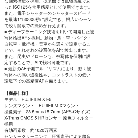
な画素構造を採用。従来機では拡張感度であ
ったISO125を常用感度として使用できます。
また、電子シャッターのシャッタースピード
を最速1/180000秒に設定でき、幅広いシーン
で絞り開放での撮影が行えます。
■ ディープラーニング技術を用いて開発した被
写体検出AFを採用。動物・鳥・車・バイク・
自転車・飛行機・電車から選んで設定するこ
とで、それぞれの被写体をAIで検出します。
また、昆虫やドローンも、被写体を個別に設
定することで、AIで検出可能です。
■ 最新のAF予測アルゴリズムにより、動く被
写体への高い追従性や、コントラストの低い
環境下での高精度AFを備えます。
【商品仕様】
モデル FUJIFILM X-E5
レンズマウント FUJIFILM Xマウント
撮像素子 23.5mm×15.7mm (APS-Cサイズ)
X-Trans CMOS 5 HRセンサー 原色フィルター
採用
有効画素数 約4020万画素
センサークリーニング 圧電素子による超音