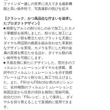
ファインダー越しの世界に没入できる撮影機
能と高い操作性で、写真撮影の悦びを拡大
【クラシック、かつ高品位な佇まいを追求し
たプロダクトデザイン】
■ 精密なアルミの削り出しのみで加工したカメ
ラ軍艦部を採用しました。削り出し加工によ
り、エッジ部を際立たせたフラットな天面に
ダイヤル周辺部の曲面を組み合わせた革新的
なデザインを実現。カメラを手にした時の金
属の質感を際立たせるほか、ダイヤル類の高
い操作性を可能にします。
■ 天面左側に新たにデザインした、窓付きのフ
ィルムシミュレーションダイヤルを搭載。選
択中のフィルムシミュレーションを示す指標
プレートはアルミ削り出し加工で仕上げまし
た。また、FS1からFS3の3か所のポジション
に、全20種類のフィルムシミュレーションと
画質設定から任意の項目を個別に登録可能。
自分だけの「FSレシピ」として保存し、ダイ
ヤルを切り替えることで直感的に使用できま
す。