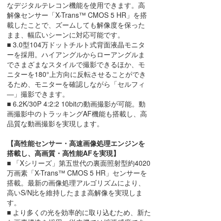
なデジタルテレコン機能を使用できます。高
解像センサー「X-Trans™ CMOS 5 HR」を搭
載したことで、ズームしても解像度を保った
まま、幅広いシーンに対応可能です。
■ 3.0型104万ドットチルト式背面液晶モニタ
ーを採用。ハイアングルからローアングルま
でさまざまなスタイルで撮影できるほか、モ
ニターを180°上方向に反転させることができ
るため、モニターを確認しながら「セルフィ
―」撮影できます。
■ 6.2K/30P 4:2:2 10bitの動画撮影が可能。動
画撮影中のトラッキングAF機能も搭載し、高
品質な動画撮影を実現します。
【高性能センサー・高速画像処理エンジンを
搭載し、高画質・高性能AFを実現】
■ 「Xシリーズ」第五世代の裏面照射型約4020
万画素「X-Trans™ CMOS 5 HR」センサーを
搭載。最新の画像処理アルゴリズムにより、
高いS/N比を維持したまま高解像を実現しま
す。
■ より多くの光を効率的に取り込むため、新た