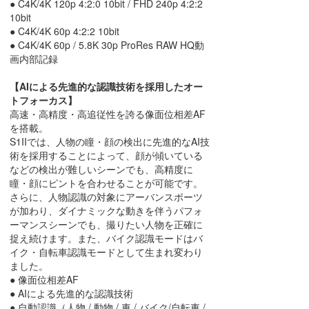
● C4K/4K 120p 4:2:0 10bit / FHD 240p 4:2:2
10bit
● C4K/4K 60p 4:2:2 10bit
● C4K/4K 60p / 5.8K 30p ProRes RAW HQ動
画内部記録
【AIによる先進的な認識技術を採用したオー
トフォーカス】
高速・高精度・高追従性を誇る像面位相差AF
を搭載。
S1IIでは、人物の瞳・顔の検出に先進的なAI技
術を採用することによって、顔が傾いている
などの検出が難しいシーンでも、高精度に
瞳・顔にピントを合わせることが可能です。
さらに、人物認識の対象にアーバンスポーツ
が加わり、ダイナミックな動きを伴うパフォ
ーマンスシーンでも、撮りたい人物を正確に
捉え続けます。また、バイク認識モードはバ
イク・自転車認識モードとして生まれ変わり
ました。
● 像面位相差AF
● AIによる先進的な認識技術
● 自動認識（人物 / 動物 / 車 / バイク/自転車 /