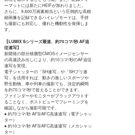
ーマットには新たにHEIFが加わりました。
さらに、9,600万画素相当という圧倒的な高精
細画像を記録できるハイレゾモードは、手持
ち撮影にも対応し、優れた機動性を発揮しま
す。
【LUMIX Sシリーズ最速、約70コマ/秒 AF追
従連写】
新開発の部分積層型CMOSイメージセンサー
の高速読み出しにより、約10コマ/秒のAF追従
連写を実現。
電子シャッターの「SH連写」や「SHプリ連
写」を活用すれば、動きの激しいスポーツや
野生動物、車や列車の撮影でも、決定的瞬間
を約70コマ/秒で捉えることができます。
ファインダーやモニターがブラックアウトす
ることなく、ポストビューでフレーミングを
確認しながら撮影可能です。
● 約70コマ/秒 AFS/AFC高速連写（電子シャッ
ター）
● 約10コマ/秒 AFS/AFC高速連写（メカシャッ
ター）