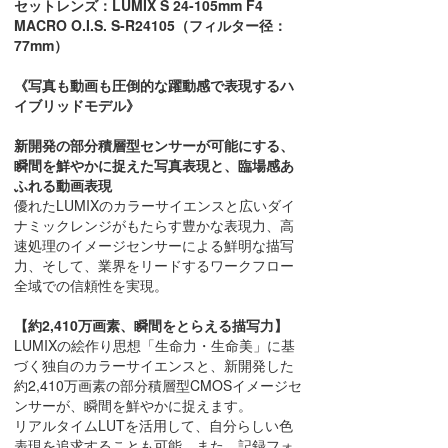
セットレンズ：LUMIX S 24-105mm F4
MACRO O.I.S. S-R24105（フィルター径：
77mm）
《写真も動画も圧倒的な躍動感で表現するハ
イブリッドモデル》
新開発の部分積層型センサーが可能にする、
瞬間を鮮やかに捉えた写真表現と、臨場感あ
ふれる動画表現
優れたLUMIXのカラーサイエンスと広いダイ
ナミックレンジがもたらす豊かな表現力、高
速処理のイメージセンサーによる鮮明な描写
力、そして、業界をリードするワークフロー
全域での信頼性を実現。
【約2,410万画素、瞬間をとらえる描写力】
LUMIXの絵作り思想「生命力・生命美」に基
づく独自のカラーサイエンスと、新開発した
約2,410万画素の部分積層型CMOSイメージセ
ンサーが、瞬間を鮮やかに捉えます。
リアルタイムLUTを活用して、自分らしい色
表現を追求することも可能。また、記録フォ