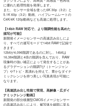
ダクションにより、高画質・高感度・色再現
に優れた処理性能を発揮します。
また、センサー全域を使った6K 30p（3:2）と
5.1K 60p（3:2）動画、ハイフレームレートの
C4K/4K 120p動画なども高速に処理します。
【14bit RAW 対応で、より階調性能を高めた
描写が可能】
新開発イメージセンサーの高速読み出しによ
り、すべての連写モードで14bit RAWで記録で
きます。
12bitが4,096階調であるのに対し、14bitは
16,384階調と4倍の階調を含んでおり、RAW
現像時の強い補正によって発生することがあ
るグラデーションの階調?び（トーンジャン
プ）や?トビ・黒潰れを抑えて、豊かなダイナ
ミックレンジを持つ美しい写真表現が可能に
なります。
【高速読み出し性能で実現、高解像・広ダイ
ナミックレンジ動画】
新開発の部分積層型CMOSイメージセンサー
の高速読み出しにより、被写体を細部に至る