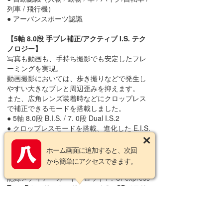
列車 / 飛行機）
● アーバンスポーツ認識
【5軸 8.0段 手ブレ補正/アクティブ I.S. テク
ノロジー】
写真も動画も、手持ち撮影でも安定したフレ
ーミングを実現。
動画撮影においては、歩き撮りなどで発生し
やすい大きなブレと周辺歪みを抑えます。
また、広角レンズ装着時などにクロップレス
で補正できるモードを搭載しました。
● 5軸 8.0段 B.I.S. / 7. 0段 Dual I.S.2
● クロップレスモードを搭載、進化した E.I.S.
+ アクティブ I.S.
ホーム画面に追加すると、次回
【商品仕様】
から簡単にアクセスできます。
型式 レンズ交換式デジタル一眼カメラ
記録メディア カードスロット1：CFexpress
Type Bカード、カードスロット2：SDメモリ
ーカード / SDHCメモリーカード / SDXCメモ
リーカード、：UHS-I / UHS-II UHS Speed
Class 3 / UHS-II Video Speed Class 90 対応