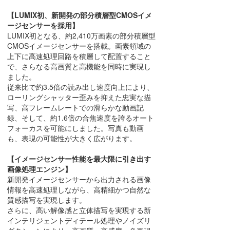
【LUMIX初、新開発の部分積層型CMOSイメ
ージセンサーを採用】
LUMIX初となる、約2,410万画素の部分積層型
CMOSイメージセンサーを搭載。画素領域の
上下に高速処理回路を積層して配置すること
で、さらなる高画質と高機能を同時に実現し
ました。
従来比で約3.5倍の読み出し速度向上により、
ローリングシャッター歪みを抑えた忠実な描
写、高フレームレートでの滑らかな動画記
録、そして、約1.6倍の合焦速度を誇るオート
フォーカスを可能にしました。写真も動画
も、表現の可能性が大きく広がります。
【イメージセンサー性能を最大限に引き出す
画像処理エンジン】
新開発イメージセンサーから出力される画像
情報を高速処理しながら、高精細かつ自然な
質感描写を実現します。
さらに、高い解像感と立体描写を実現する新
インテリジェントディテール処理やノイズリ