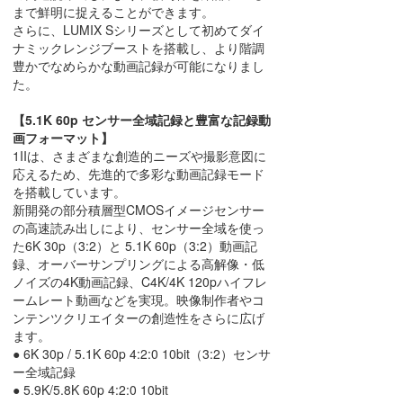
まで鮮明に捉えることができます。
さらに、LUMIX Sシリーズとして初めてダイ
ナミックレンジブーストを搭載し、より階調
豊かでなめらかな動画記録が可能になりまし
た。
【5.1K 60p センサー全域記録と豊富な記録動
画フォーマット】
1IIは、さまざまな創造的ニーズや撮影意図に
応えるため、先進的で多彩な動画記録モード
を搭載しています。
新開発の部分積層型CMOSイメージセンサー
の高速読み出しにより、センサー全域を使っ
た6K 30p（3:2）と 5.1K 60p（3:2）動画記
録、オーバーサンプリングによる高解像・低
ノイズの4K動画記録、C4K/4K 120pハイフレ
ームレート動画などを実現。映像制作者やコ
ンテンツクリエイターの創造性をさらに広げ
ます。
● 6K 30p / 5.1K 60p 4:2:0 10bit（3:2）センサ
ー全域記録
● 5.9K/5.8K 60p 4:2:0 10bit