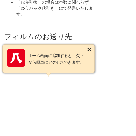
「代金引換」の場合は本数に関わらず
「ゆうパック代引き」にて発送いたしま
す。
フィルムのお送り先
〒530-0001
大阪市北区梅田3-1-1 3-B200号 大阪駅前第3ビ
ホーム画面に追加すると、次回
ル B2F
から簡単にアクセスできます。
＃八百富フイルム現像所
06-6341-0284
この商品についてのお問い合わせ
営業カレンダー
2026年8月の定休日
日
月
火
水
木
金
土