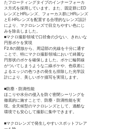
たフローティングタイプのインナーフォーカ
ス方式を採用しています。また、固定群にED
レンズとHRレンズ、フォーカス群にHRレンズ
とE-HRレンズを配置する合理的なレンズ設計
により、マクロレンズで目立ちやすい色にじ
みを除去しました。
■マクロ撮影領域で口径食の少ない、きれいな
円形ボケを実現
F2.8の開放から、周辺部の光線を十分に通す
ことで、特にマクロ撮影領域において綺麗な
円形状のボケを確保しました。ボケに輪郭線
がついてしまうような二線ボケや、色収差に
よるエッジの色つきの発生も排除した光学設
計により、美しいボケ描写を実現します。
■防塵・防滴性能
ほこりや水分の侵入を防ぐ密閉シーリングを
徹底的に施すことで、防塵・防滴性能を実
現。全天候型のマクロレンズとして、過酷な
環境でも安心して撮影に集中できます。
■マクロレンズで発生しやすいスポットフレア
ーを除