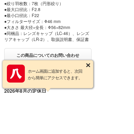
●絞り羽枚数：7枚（円形絞り）
●最大口径比：F2.8
●最小口径比：F22
●フィルターサイズ：Φ46 mm
●大きさ 最大径×全長：Φ56×82mm
●同梱品：レンズキャップ（LC-46）、レンズ
リアキャップ（LR-2）、取扱説明書、保証書
この商品についてのお問い合わせ
ホーム画面に追加すると、次回
営業カレンダー
から簡単にアクセスできます。
2026年8月の定休日
日
月
火
水
木
金
土
1
2
3
4
5
6
7
8