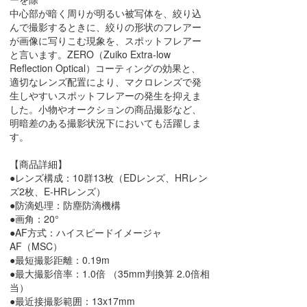
中心部が暗く周りが明るい被写体を、絞り込
んで撮影するときに、絞りの形状のフレアー
が画像に写りこむ現象を、スポットフレアー
と言います。ZERO（Zuiko Extra-low
Reflection Optical）コーティングの効果と、
適切なレンズ配置により、マクロレンズで発
生しやすいスポットフレアーの発生を抑えま
した。小物やオークションの商品撮影など、
明暗差のある撮影状況下においても活躍しま
す。
【商品詳細】
●レンズ構成：10群13枚（EDレンズ、HRレン
ズ2枚、E-HRレンズ）
●防滴処理：防塵防滴機構
●画角：20°
●AF方式：ハイスピードイメージャ
AF（MSC）
●最短撮影距離：0.19m
●最大撮影倍率：1.0倍 （35mm判換算 2.0倍相
当）
●最近接撮影範囲：13x17mm