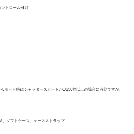
コントロール可能
AF-Cモード時はシャッタースピードが1/250秒以上の場合に有効ですが、
-R1EM、ソフトケース、ケースストラップ