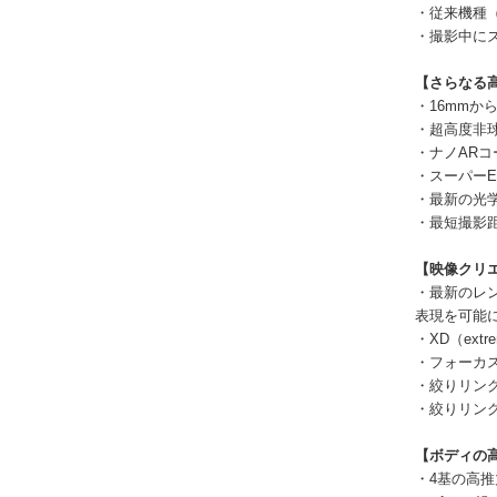
・従来機種（
・撮影中に
【さらなる高
・16mmか
・超高度非球
・ナノAR
・スーパーE
・最新の光
・最短撮影距
【映像クリ
・最新のレ
表現を可能
・XD（ex
・フォーカ
・絞りリング
・絞りリン
【ボディの
・4基の高