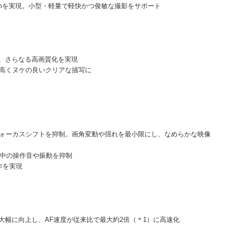
.5mmを実現。小型・軽量で軽快かつ俊敏な撮影をサポート
採用し、さらなる高画質化を実現
が高くヌケの良いクリアな描写に
ォーカスシフトを抑制。画角変動や揺れを最小限にし、なめらかな映像
撮影中の操作音や振動を抑制
作を実現
大幅に向上し、AF速度が従来比で最大約2倍（＊1）に高速化