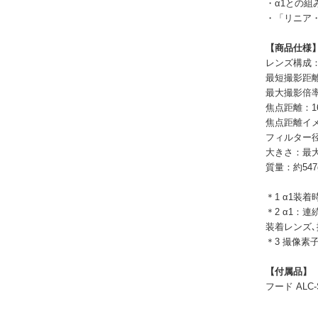
・α1との組
・「リニア
【商品仕様
レンズ構成：
最短撮影距離
最大撮影倍率
焦点距離：16
焦点距離イメー
フィルター径
大きさ：最大径
質量：約547
＊1 α1装着
＊2 α1：
装着レンズ
＊3 撮像素
【付属品】
フード AL