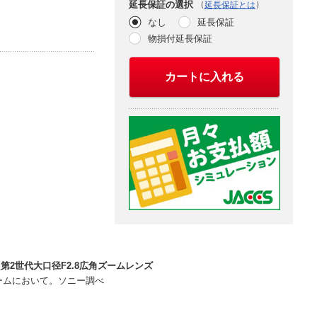
（
）
延長保証の選択
延長保証とは
なし
延長保証
物損付延長保証
カートに入れる
第2世代大口径F2.8広角ズームレンズ
角ズームにおいて。ソニー調べ