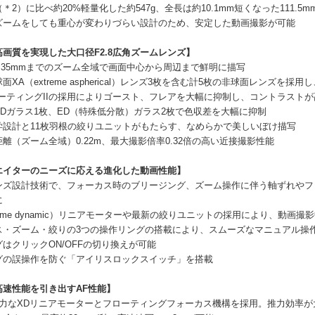
＊2）に比べ約20%軽量化した約547g、全長は約10.1mm短くなった111
ズームをしても重心が変わりづらい設計のため、安定した動画撮影が可能
画質を実現した大口径F2.8広角ズームレンズ】
ら35mmまでのズーム全域で画面中心から周辺まで鮮明に描写
面XA（extreme aspherical）レンズ3枚を含む計5枚の非球面レンズを
コーティングIIの採用によりゴースト、フレアを大幅に抑制し、コントラスト
Dガラス1枚、ED（特殊低分散）ガラス2枚で色収差を大幅に抑制
学設計と11枚羽根の絞りユニットがもたらす、なめらかで美しいぼけ描写
離（ズーム全域）0.22m、最大撮影倍率0.32倍の高い近接撮影性能
エイターのニーズに応える進化した動画性能】
ンズ設計技術で、フォーカス時のブリージング、ズーム操作に伴う軸ずれやフ
に
treme dynamic）リニアモーターや最新の絞りユニットの採用により、動画
ス・ズーム・絞りの3つの操作リングの搭載により、スムーズなマニュアル操
はクリックON/OFFの切り換えが可能
グの誤操作を防ぐ「アイリスロックスイッチ」を搭載
高速性能を引き出すAF性能】
推力なXDリニアモーターとフローティングフォーカス機構を採用。推力効率が