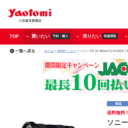
買いたい
売りたい
TOP
予約・購入
高価買取
一覧へ戻る
ホーム
>
SONY ソニー
> ソニー FE 16-35mm F2.8 GM II / 
送料無料 !!
ソニー F