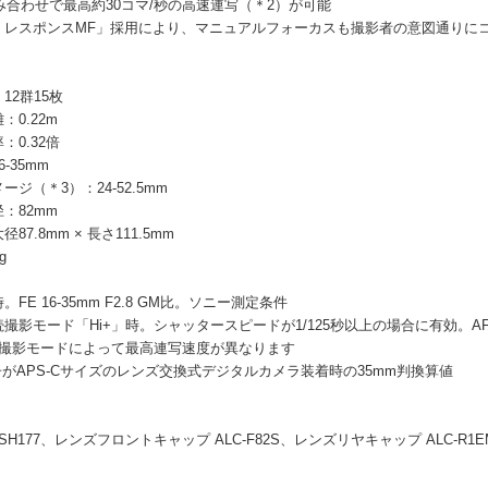
み合わせで最高約30コマ/秒の高速連写（＊2）が可能
・レスポンスMF」採用により、マニュアルフォーカスも撮影者の意図通りに
】
12群15枚
：0.22m
：0.32倍
-35mm
ジ（＊3）：24-52.5mm
：82mm
87.8mm × 長さ111.5mm
g
時。FE 16-35mm F2.8 GM比。ソニー測定条件
連続撮影モード「Hi+」時。シャッタースピードが1/125秒以上の場合に有効。
､撮影モードによって最高連写速度が異なります
子がAPS-Cサイズのレンズ交換式デジタルカメラ装着時の35mm判換算値
C-SH177、レンズフロントキャップ ALC-F82S、レンズリヤキャップ ALC