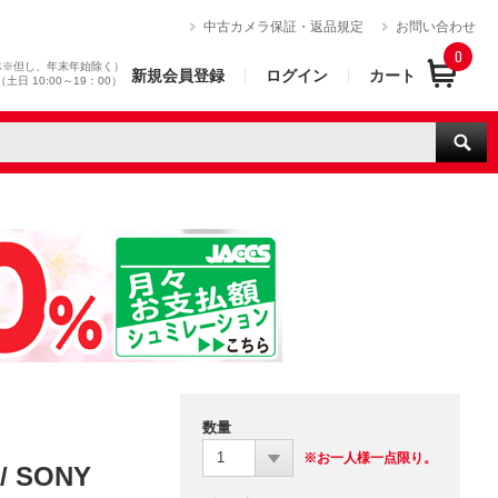
）
中古カメラ保証・返品規定
お問い合わせ
0
休※但し、年末年始除く）
新規会員登録
ログイン
カート
0（土日 10:00～19：00）
数量
1
※お一人様一点限り。
 / SONY