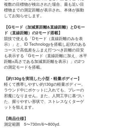
複数の目標物が検出された場合、最も近い目
標物までの測定距離が表示され、本体が振動
してお知らせします。
【Gモード（加減算距離&直線距離）とDモー
ド（直線距離）の2モード搭載】
競技で使える「Dモード（直線距離のみを表
示）」と、ID Technologyを搭載し起伏のある
コースで高低差をふまえ打つべき距離の目安
も表示する「Gモード（直線距離に加え、水平
距離±高さである加減算距離を表示）」の2つ
の測定モードを搭載。
【約130gを実現した小型・軽量ボディー】
軽くて携帯しやすい約130gの軽量ボディー。
ラウンド中にポケットに入れても、プレーの
邪魔になりません。また、人間工学に基づい
た、握りやすい形状で、ストレスなくターゲ
ットを狙えます。
【商品仕様】
測定範囲 5〜730m/6〜800yd.