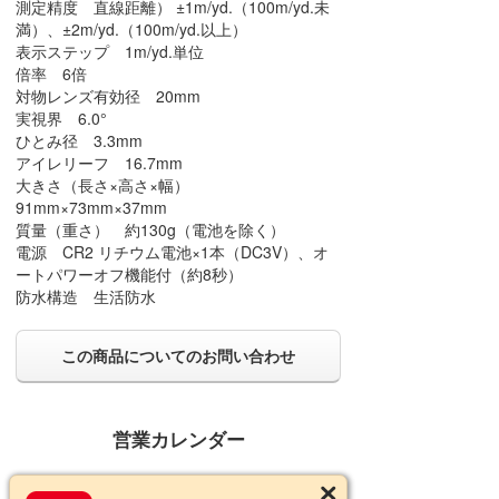
測定精度 直線距離） ±1m/yd.（100m/yd.未
満）、±2m/yd.（100m/yd.以上）
表示ステップ 1m/yd.単位
倍率 6倍
対物レンズ有効径 20mm
実視界 6.0°
ひとみ径 3.3mm
アイレリーフ 16.7mm
大きさ（長さ×高さ×幅）
91mm×73mm×37mm
質量（重さ） 約130g（電池を除く）
電源 CR2 リチウム電池×1本（DC3V）、オ
ートパワーオフ機能付（約8秒）
防水構造 生活防水
この商品についてのお問い合わせ
営業カレンダー
2026年8月の定休日