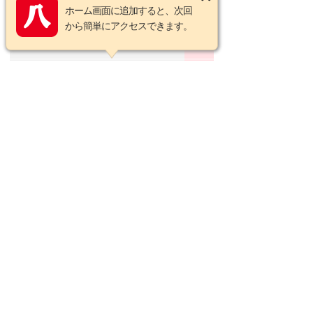
ホーム画面に追加すると、次回
日
月
火
水
木
金
土
から簡単にアクセスできます。
1
2
3
4
5
6
7
8
9
10
11
12
13
14
15
16
17
18
19
20
21
22
23
24
25
26
27
28
29
30
31
2026年9月の定休日
日
月
火
水
木
金
土
1
2
3
4
5
6
7
8
9
10
11
12