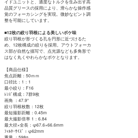
イドユニットと、適度なトルクを生み出す高
品質グリースの採用により、滑らかな操作感
覚のフォーカシングを実現。微妙なピント調
整を可能にしています。
■12枚の絞り羽根による美しいボケ味
絞り羽根が形づくる孔を円形に近づけるた
め、12枚構成の絞りを採用。アウトフォーカ
ス部が自然な描写で、点光源なども多角形で
はなく丸くやわらかなボケとなります。
【商品仕様】
焦点距離：50ｍｍ
口径比：1：1
最小絞り：F16
ﾚﾝｽﾞ構成：7群9枚
画角 ：47.9°
絞り羽根枚数：12枚
最短撮影距離：0.45m
最大撮影倍率 1：6.84
最大径×全長：φ67.6×66.6mm
ﾌｨﾙﾀｰｻｲｽﾞ：φ62mm
重量 ：598g