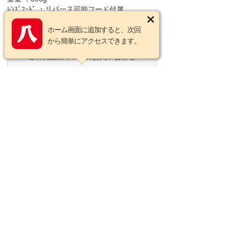
ﾚﾝｽﾞﾌｰﾄﾞ ：リバース可能フード付属
マウント ：ニコン Z マウント
対応センサーサイズ：フルサイズ
ホーム画面に追加すると、次回
から簡単にアクセスできます。
この商品についてのお問い合わせ
営業カレンダー
2026年8月の定休日
日
月
火
水
木
金
土
1
2
3
4
5
6
7
8
9
10
11
12
13
14
15
16
17
18
19
20
21
22