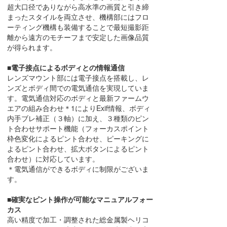
超大口径でありながら高水準の画質と引き締
まったスタイルを両立させ、機構部にはフロ
ーティング機構も装備することで最短撮影距
離から遠方のモチーフまで安定した画像品質
が得られます。
■電子接点によるボディとの情報通信
レンズマウント部には電子接点を搭載し、レ
ンズとボディ間での電気通信を実現していま
す。電気通信対応のボディと最新ファームウ
エアの組み合わせ＊1によりExif情報、ボディ
内手ブレ補正（３軸）に加え、３種類のピン
ト合わせサポート機能（フォーカスポイント
枠色変化によるピント合わせ、ピーキングに
よるピント合わせ、拡大ボタンによるピント
合わせ）に対応しています。
＊電気通信ができるボディに制限がございま
す。
■確実なピント操作が可能なマニュアルフォー
カス
高い精度で加工・調整された総金属製ヘリコ