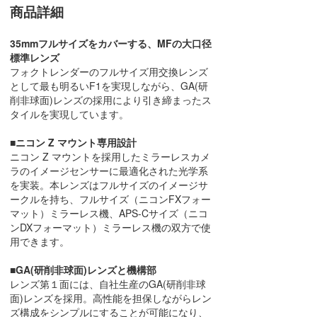
商品詳細
35mmフルサイズをカバーする、MFの大口径
標準レンズ
フォクトレンダーのフルサイズ用交換レンズ
として最も明るいF1を実現しながら、GA(研
削非球面)レンズの採用により引き締まったス
タイルを実現しています。
■ニコン Z マウント専用設計
ニコン Z マウントを採用したミラーレスカメ
ラのイメージセンサーに最適化された光学系
を実装。本レンズはフルサイズのイメージサ
ークルを持ち、フルサイズ（ニコンFXフォー
マット）ミラーレス機、APS-Cサイズ（ニコ
ンDXフォーマット）ミラーレス機の双方で使
用できます。
■GA(研削非球面)レンズと機構部
レンズ第１面には、自社生産のGA(研削非球
面)レンズを採用。高性能を担保しながらレン
ズ構成をシンプルにすることが可能になり、