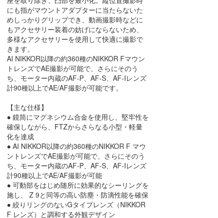
座を取り除き、凸部を最小化。縦位置撮影時
にも指がマウントアダプターに当たらないた
めしっかりグリップでき、動画撮影時などに
もアクセサリー装着の妨げにならないため、
多様なアクセサリーを使用して快適に撮影で
きます。
AI NIKKOR以降の約360種のNIKKOR Fマウン
トレンズでAE撮影が可能で、さらにそのう
ち、モーター内蔵のAF-P、AF-S、AF-Iレンズ
計90種以上でAE/AF撮影が可能です。
【主な仕様】
● 鏡筒にマグネシウム合金を使用し、堅牢性を
確保しながら、FTZからさらなる小型・軽量
化を達成
● AI NIKKOR以降の約360種のNIKKOR F マウ
ントレンズでAE撮影が可能で、さらにそのう
ち、モーター内蔵のAF-P、AF-S、AF-Iレンズ
計90種以上でAE/AF撮影が可能
● 可動部をはじめ随所に効果的なシーリングを
施し、 Z 9と同等の高い防塵・防滴性能を確保
● 絞りリングのないGタイプレンズ（NIKKOR
F レンズ）と調和する外観デザイン