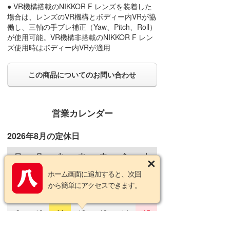
● VR機構搭載のNIKKOR F レンズを装着した
場合は、レンズのVR機構とボディー内VRが協
働し、三軸の手ブレ補正（Yaw、Pitch、Roll）
が使用可能。VR機構非搭載のNIKKOR F レン
ズ使用時はボディー内VRが適用
この商品についてのお問い合わせ
営業カレンダー
2026年8月の定休日
日
月
火
水
木
金
土
ホーム画面に追加すると、次回
1
から簡単にアクセスできます。
2
3
4
5
6
7
8
9
10
11
12
13
14
15