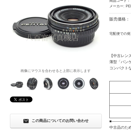
商品コード：
メーカー:
P
販売価格：
宅配便での発
【中古レン
薄型「パン
コンパクト
画像にマウスを合わせると上部に表示します
この商品についてのお問い合わせ
■-----------------
中古品のた