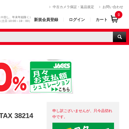
）
中古カメラ保証・返品規定
お問い合わせ
0
休※但し、年末年始除く）
新規会員登録
ログイン
カート
0（土日 10:00～19：00）
申し訳ございませんが、只今品切れ
AX 38214
中です。