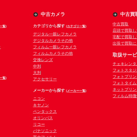
中古カメラ
中古買
中古買取
カテゴリから探す
一覧)
(カテゴリ一覧)
店頭で買取し
デジタル一眼レフカメラ
宅配で買取し
デジタルカメラその他
出張で買取に
ラ
フィルム一眼レフカメラ
フィルムカメラその他
取扱サー
交換レンズ
チェキレンタ
中判
フォトスタジ
大判
フォトプリン
一覧)
アクセサリー
フォトタイム
ネットプリン
メーカーから探す
(メーカー一覧)
フィルム特徴
ニコン
キヤノン
ペンタックス
オリンパス
リコー
パナソニック