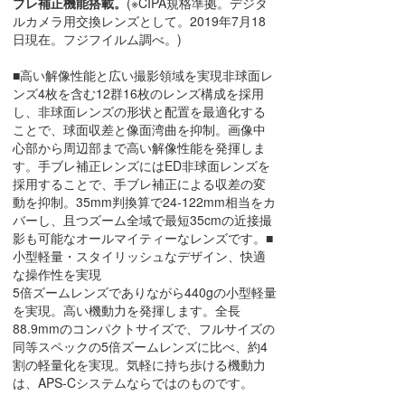
ブレ補正機能搭載。
(※CIPA規格準拠。デジタ
ルカメラ用交換レンズとして。2019年7月18
日現在。フジフイルム調べ。)
■高い解像性能と広い撮影領域を実現非球面レ
ンズ4枚を含む12群16枚のレンズ構成を採用
し、非球面レンズの形状と配置を最適化する
ことで、球面収差と像面湾曲を抑制。画像中
心部から周辺部まで高い解像性能を発揮しま
す。手ブレ補正レンズにはED非球面レンズを
採用することで、手ブレ補正による収差の変
動を抑制。35mm判換算で24-122mm相当をカ
バーし、且つズーム全域で最短35cmの近接撮
影も可能なオールマイティーなレンズです。■
小型軽量・スタイリッシュなデザイン、快適
な操作性を実現
5倍ズームレンズでありながら440gの小型軽量
を実現。高い機動力を発揮します。全長
88.9mmのコンパクトサイズで、フルサイズの
同等スペックの5倍ズームレンズに比べ、約4
割の軽量化を実現。気軽に持ち歩ける機動力
は、APS-Cシステムならではのものです。