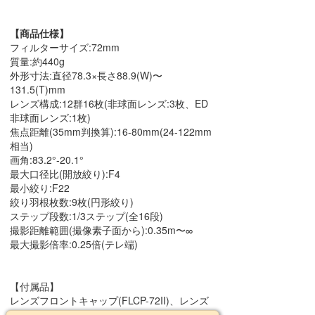
【商品仕様】
フィルターサイズ:72mm
質量:約440g
外形寸法:直径78.3×長さ88.9(W)〜
131.5(T)mm
レンズ構成:12群16枚(非球面レンズ:3枚、ED
非球面レンズ:1枚)
焦点距離(35mm判換算):16-80mm(24-122mm
相当)
画角:83.2°-20.1°
最大口径比(開放絞り):F4
最小絞り:F22
絞り羽根枚数:9枚(円形絞り)
ステップ段数:1/3ステップ(全16段)
撮影距離範囲(撮像素子面から):0.35m〜∞
最大撮影倍率:0.25倍(テレ端)
【付属品】
レンズフロントキャップ(FLCP-72II)、レンズ
リアキャップ(RLCP-001)、レンズフード、レ