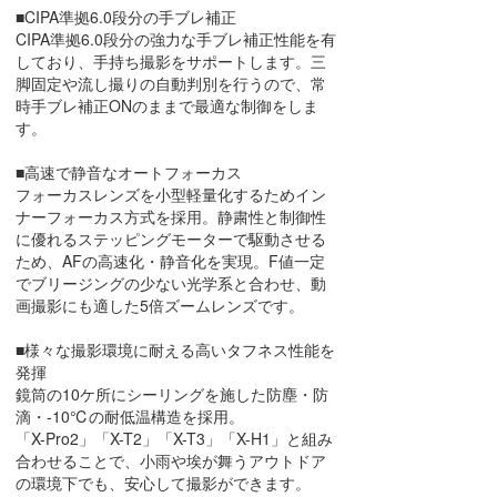
■CIPA準拠6.0段分の手ブレ補正
CIPA準拠6.0段分の強力な手ブレ補正性能を有
しており、手持ち撮影をサポートします。三
脚固定や流し撮りの自動判別を行うので、常
時手ブレ補正ONのままで最適な制御をしま
す。
■高速で静音なオートフォーカス
フォーカスレンズを小型軽量化するためイン
ナーフォーカス方式を採用。静粛性と制御性
に優れるステッピングモーターで駆動させる
ため、AFの高速化・静音化を実現。F値一定
でブリージングの少ない光学系と合わせ、動
画撮影にも適した5倍ズームレンズです。
■様々な撮影環境に耐える高いタフネス性能を
発揮
鏡筒の10ケ所にシーリングを施した防塵・防
滴・-10℃の耐低温構造を採用。
「X-Pro2」「X-T2」「X-T3」「X-H1」と組み
合わせることで、小雨や埃が舞うアウトドア
の環境下でも、安心して撮影ができます。