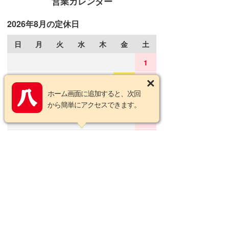
営業カレンダー
2026年8月の定休日
日
月
火
水
木
金
土
1
2
3
4
5
6
7
8
ホーム画面に追加すると、次回
9
10
11
12
13
14
15
から簡単にアクセスできます。
16
17
18
19
20
21
22
23
24
25
26
27
28
29
30
31
2026年9月の定休日
日
月
火
水
木
金
土
1
2
3
4
5